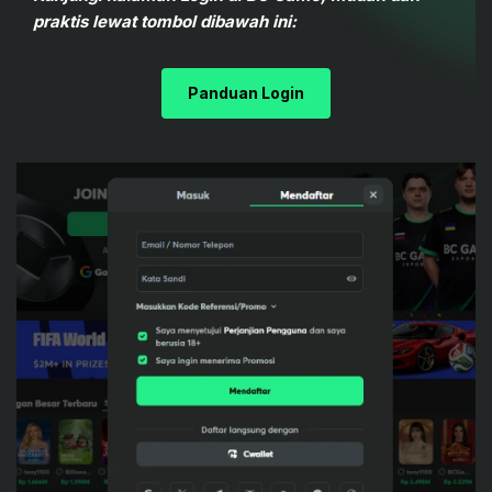
praktis lewat tombol dibawah ini:
Panduan Login