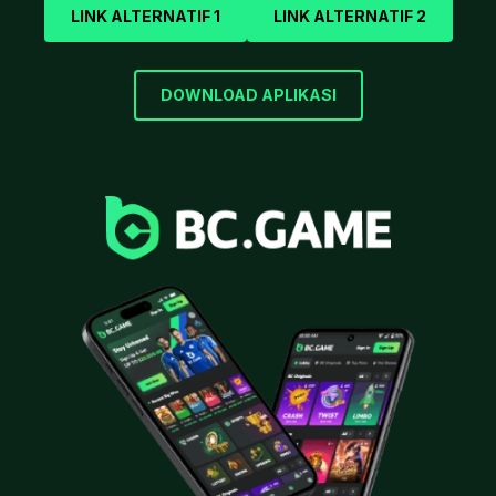
LINK ALTERNATIF 1
LINK ALTERNATIF 2
DOWNLOAD APLIKASI