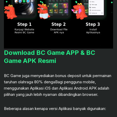
Download BC Game APP & BC
Game APK Resmi
BC Game juga menyediakan bonus deposit untuk permainan
taruhan olahraga 80% dengaBagi pengguna mobile,
menggunakan Aplikasi iOS dan Aplikasi Android APK adalah
pilihan yang jauh lebih nyaman dibandingkan browser.
Beberapa alasan kenapa versi Aplikasi banyak digunakan: