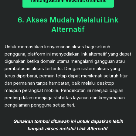
Tentang Sistem Rewards Otomatis
6. Akses Mudah Melalui Link
Alternatif
Untuk memastikan kenyamanan akses bagi seluruh
pengguna, platform ini menyediakan link alternatif yang dapat
digunakan ketika domain utama mengalami gangguan atau
pembatasan akses tertentu. Dengan sistem akses yang
terus diperbarui, pemain tetap dapat menikmati seluruh fitur
dan permainan tanpa hambatan, baik melalui desktop
maupun perangkat mobile. Pendekatan ini menjadi bagian
penting dalam menjaga stabilitas layanan dan kenyamanan
pengalaman pengguna setiap hari.
Gunakan tombol dibawah ini untuk dapatkan lebih
banyak akses melalui Link Alternatif
: