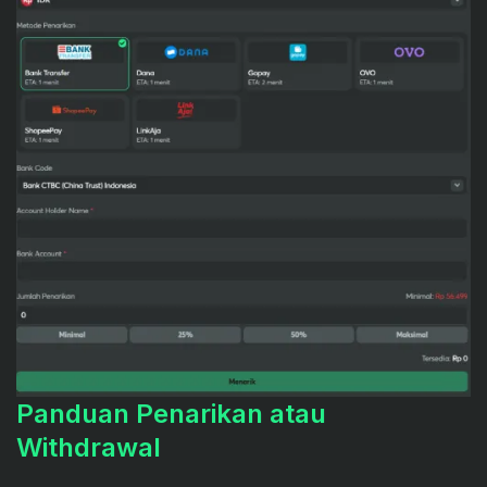
Panduan Penarikan atau
Withdrawal