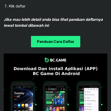
Klik daftar
Jika mau lebih detail anda bisa lihat panduan daftarnya
lewat tombol dibawah ini
:
Panduan Cara Daftar