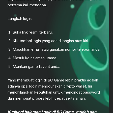
pertama kali mencoba.
Langkah login:
Buka link resmi terbaru.
Klik tombol login yang ada di bagian atas kiri.
Masukkan email atau gunakan nomor telepon anda.
Masuk ke halaman utama.
Mainkan game favorit anda.
Yang membuat login di BC Game lebih praktis adalah
adanya opsi login menggunakan crypto wallet. Ini
menghilangkan kebutuhan untuk mengingat password
dan membuat proses lebih cepat serta aman.
Kunjungi halaman Login di BC Game, mudah dan