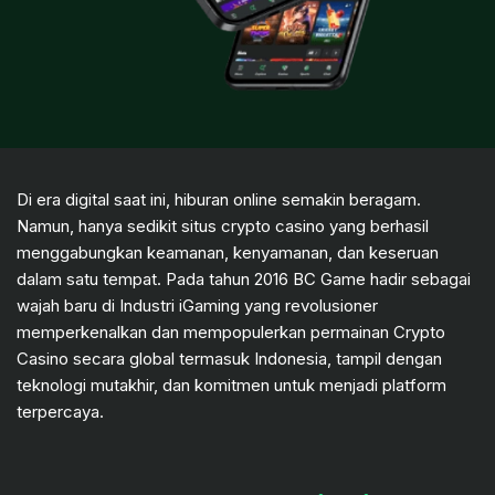
Di era digital saat ini, hiburan online semakin beragam.
Namun, hanya sedikit situs crypto casino yang berhasil
menggabungkan keamanan, kenyamanan, dan keseruan
dalam satu tempat. Pada tahun 2016 BC Game hadir sebagai
wajah baru di Industri iGaming yang revolusioner
memperkenalkan dan mempopulerkan permainan Crypto
Casino secara global termasuk Indonesia, tampil dengan
teknologi mutakhir, dan komitmen untuk menjadi platform
terpercaya.