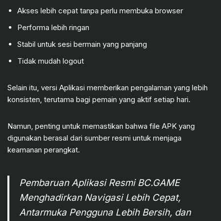
Akses lebih cepat tanpa perlu membuka browser
Performa lebih ringan
Stabil untuk sesi bermain yang panjang
Tidak mudah logout
Selain itu, versi Aplikasi memberikan pengalaman yang lebih
konsisten, terutama bagi pemain yang aktif setiap hari.
Namun, penting untuk memastikan bahwa file APK yang
digunakan berasal dari sumber resmi untuk menjaga
keamanan perangkat.
Pembaruan Aplikasi Resmi BC.GAME
Menghadirkan Navigasi Lebih Cepat,
Antarmuka Pengguna Lebih Bersih, dan