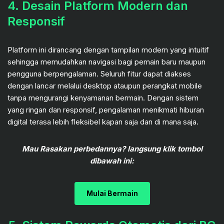
4. Desain Platform Modern dan
Responsif
Platform ini dirancang dengan tampilan modern yang intuitif
sehingga memudahkan navigasi bagi pemain baru maupun
pengguna berpengalaman. Seluruh fitur dapat diakses
dengan lancar melalui desktop ataupun perangkat mobile
tanpa mengurangi kenyamanan bermain. Dengan sistem
yang ringan dan responsif, pengalaman menikmati hiburan
digital terasa lebih fleksibel kapan saja dan di mana saja.
Mau Rasakan perbedannya? langsung klik tombol
dibawah ini:
Mulai Bermain