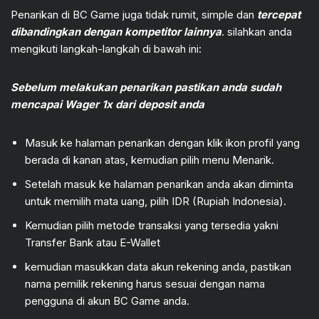
Penarikan di BC Game juga tidak rumit, simple dan
tercepat
dibandingkan dengan kompetitor lainnya
. silahkan anda
mengikuti langkah-langkah di bawah ini:
Sebelum melakukan penarikan pastikan anda sudah
mencapai Wager 1x dari deposit anda
Masuk ke halaman penarikan dengan klik ikon profil yang
berada di kanan atas, kemudian pilih menu Menarik.
Setelah masuk ke halaman penarikan anda akan diminta
untuk memilih mata uang, pilih IDR (Rupiah Indonesia).
Kemudian pilih metode transaksi yang tersedia yakni
Transfer Bank atau E-Wallet
kemudian masukkan data akun rekening anda, pastikan
nama pemilik rekening harus sesuai dengan nama
pengguna di akun BC Game anda.