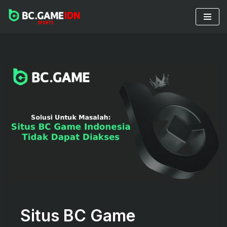
Lompat
ke
konten
Situs BC Game