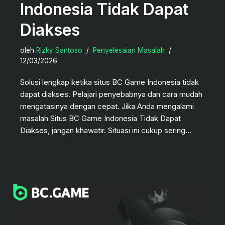
Indonesia Tidak Dapat
Diakses
oleh
Rizky Santoso
Penyelesaian Masalah
12/03/2026
Solusi lengkap ketika situs BC Game Indonesia tidak
dapat diakses. Pelajari penyebabnya dan cara mudah
mengatasinya dengan cepat. Jika Anda mengalami
masalah Situs BC Game Indonesia Tidak Dapat
Diakses, jangan khawatir. Situasi ini cukup sering…