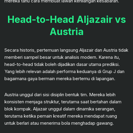
mereka tahu cara membuat lawan kehilangan kesabaran.
Head-to-Head Aljazair vs
Austria
Secara historis, pertemuan langsung Aljazair dan Austria tidak
memberi sampel besar untuk analisis modern. Karena itu,
head-to-head tidak boleh dijadikan dasar utama prediksi.
Yang lebih relevan adalah performa keduanya di Grup J dan
bagaimana gaya bermain mereka bertemu di lapangan.
Austria unggul dari sisi disiplin bentuk tim. Mereka lebih
konsisten menjaga struktur, terutama saat bertahan dalam
blok kompak. Aljazair unggul dalam dinamika serangan,
terutama ketika pemain kreatif mereka mendapat ruang
untuk berlari atau menerima bola menghadap gawang.