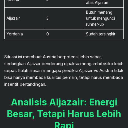
atas Aljazair
Butuh menang
Aljazair
3
untuk mengunci
runner-up
Yordania
0
Sudah tersingkir
Situasi ini membuat Austria berpotensi lebih sabar,
sedangkan Aljazair cenderung dipaksa mengambil risiko lebih
cepat. Itulah alasan mengapa prediksi Aljazair vs Austria tidak
bisa hanya membaca kualitas pemain, tetapi harus membaca
insentif pertandingan.
Analisis Aljazair: Energi
Besar, Tetapi Harus Lebih
Rapi