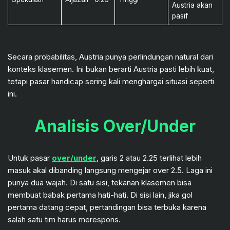
Austria akan
pasif
Secara probabilitas, Austria punya perlindungan natural dari
konteks klasemen. Ini bukan berarti Austria pasti lebih kuat,
tetapi pasar handicap sering kali menghargai situasi seperti
ini.
Analisis Over/Under
Untuk pasar
over/under
, garis 2 atau 2.25 terlihat lebih
masuk akal dibanding langsung mengejar over 2.5. Laga ini
punya dua wajah. Di satu sisi, tekanan klasemen bisa
membuat babak pertama hati-hati. Di sisi lain, jika gol
pertama datang cepat, pertandingan bisa terbuka karena
salah satu tim harus merespons.