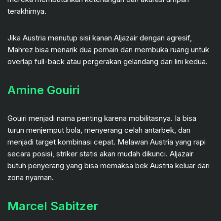
terakhirnya.
Jika Austria menutup sisi kanan Aljazair dengan agresif,
Mahrez bisa menarik dua pemain dan membuka ruang untuk
overlap full-back atau pergerakan gelandang dari lini kedua.
Amine Gouiri
Gouiri menjadi nama penting karena mobilitasnya. Ia bisa
turun menjemput bola, menyerang celah antarbek, dan
menjadi target kombinasi cepat. Melawan Austria yang rapi
secara posisi, striker statis akan mudah dikunci. Aljazair
butuh penyerang yang bisa memaksa bek Austria keluar dari
zona nyaman.
Marcel Sabitzer