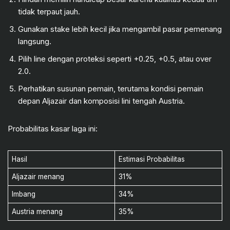
tidak terpaut jauh.
Gunakan stake lebih kecil jika mengambil pasar pemenang
langsung.
Pilih line dengan proteksi seperti +0.25, +0.5, atau over
2.0.
Perhatikan susunan pemain, terutama kondisi pemain
depan Aljazair dan komposisi lini tengah Austria.
Probabilitas kasar laga ini:
Hasil
Estimasi Probabilitas
Aljazair menang
31%
Imbang
34%
Austria menang
35%