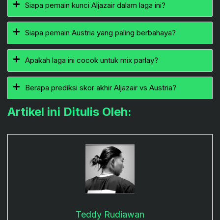
Siapa pemain kunci Aljazair dalam laga ini?
Siapa pemain Austria yang paling berbahaya?
Apakah laga ini cocok untuk mix parlay?
Berapa prediksi skor akhir Aljazair vs Austria?
Artikel ini Ditulis Oleh:
Teddy Rudiawan