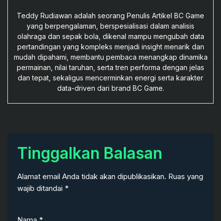
Teddy Rudiawan adalah seorang Penulis Artikel BC Game
yang berpengalaman, berspesialisasi dalam analisis
olahraga dan sepak bola, dikenal mampu mengubah data
pertandingan yang kompleks menjadi insight menarik dan
mudah dipahami, membantu pembaca menangkap dinamika
permainan, nilai taruhan, serta tren performa dengan jelas
dan tepat, sekaligus mencerminkan energi serta karakter
data-driven dari brand BC Game.
Tinggalkan Balasan
Alamat email Anda tidak akan dipublikasikan.
Ruas yang
wajib ditandai
*
Nama
*