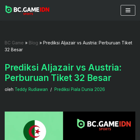
Lompat
ke
konten
BC Game
»
Blog
»
Prediksi Aljazair vs Austria: Perburuan Tiket
32 Besar
Prediksi Aljazair vs Austria:
Perburuan Tiket 32 Besar
oleh
Teddy Rudiawan
Prediksi Piala Dunia 2026