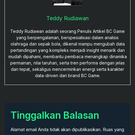
Teddy Rudiawan
Teddy Rudiawan adalah seorang Penulis Artikel BC Game
yang berpengalaman, berspesialisasi dalam analisis
olahraga dan sepak bola, dikenal mampu mengubah data
pertandingan yang kompleks menjadi insight menarik dan
mudah dipahami, membantu pembaca menangkap dinamika
permainan, nilai taruhan, serta tren performa dengan jelas
dan tepat, sekaligus mencerminkan energi serta karakter
data-driven dari brand BC Game.
Tinggalkan Balasan
Alamat email Anda tidak akan dipublikasikan.
Ruas yang