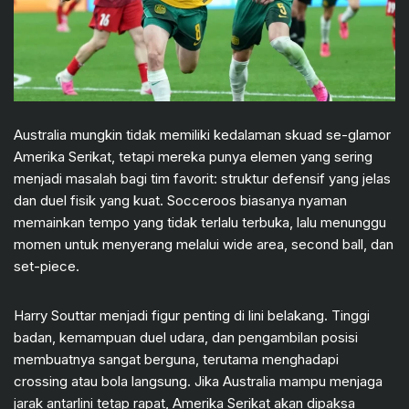
Australia mungkin tidak memiliki kedalaman skuad se-glamor
Amerika Serikat, tetapi mereka punya elemen yang sering
menjadi masalah bagi tim favorit: struktur defensif yang jelas
dan duel fisik yang kuat. Socceroos biasanya nyaman
memainkan tempo yang tidak terlalu terbuka, lalu menunggu
momen untuk menyerang melalui wide area, second ball, dan
set-piece.
Harry Souttar menjadi figur penting di lini belakang. Tinggi
badan, kemampuan duel udara, dan pengambilan posisi
membuatnya sangat berguna, terutama menghadapi
crossing atau bola langsung. Jika Australia mampu menjaga
jarak antarlini tetap rapat, Amerika Serikat akan dipaksa