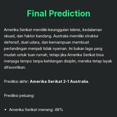
Final Prediction
Amerika Serikat memiliki keunggulan teknis, kedalaman
skuad, dan faktor kandang. Australia memiliki struktur
defensif, duel udara, dan kemampuan membuat
pertandingan menjadi tidak nyaman. Ini bukan laga yang
mudah untuk tuan rumah, tetapi jika Amerika Serikat bisa
menjaga tempo tanpa kehilangan disiplin, mereka tetap layak
difavoritkan.
Prediksi akhir:
Amerika Serikat 2-1 Australia
.
Prediksi peluang:
Amerika Serikat menang: 48%