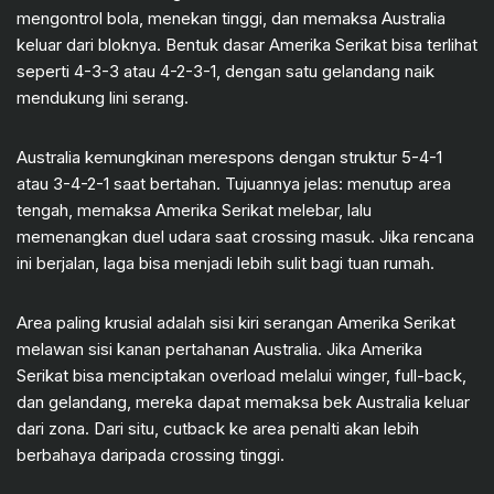
mengontrol bola, menekan tinggi, dan memaksa Australia
keluar dari bloknya. Bentuk dasar Amerika Serikat bisa terlihat
seperti 4-3-3 atau 4-2-3-1, dengan satu gelandang naik
mendukung lini serang.
Australia kemungkinan merespons dengan struktur 5-4-1
atau 3-4-2-1 saat bertahan. Tujuannya jelas: menutup area
tengah, memaksa Amerika Serikat melebar, lalu
memenangkan duel udara saat crossing masuk. Jika rencana
ini berjalan, laga bisa menjadi lebih sulit bagi tuan rumah.
Area paling krusial adalah sisi kiri serangan Amerika Serikat
melawan sisi kanan pertahanan Australia. Jika Amerika
Serikat bisa menciptakan overload melalui winger, full-back,
dan gelandang, mereka dapat memaksa bek Australia keluar
dari zona. Dari situ, cutback ke area penalti akan lebih
berbahaya daripada crossing tinggi.