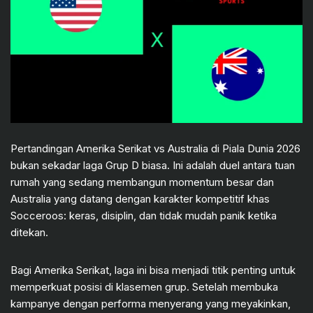
Pertandingan Amerika Serikat vs Australia di Piala Dunia 2026
bukan sekadar laga Grup D biasa. Ini adalah duel antara tuan
rumah yang sedang membangun momentum besar dan
Australia yang datang dengan karakter kompetitif khas
Socceroos: keras, disiplin, dan tidak mudah panik ketika
ditekan.
Bagi Amerika Serikat, laga ini bisa menjadi titik penting untuk
memperkuat posisi di klasemen grup. Setelah membuka
kampanye dengan performa menyerang yang meyakinkan,