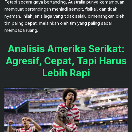
Tetapi secara gaya bertanding, Australia punya kemampuan
membuat pertandingan menjadi sempit, fisikal, dan tidak
nyaman. Inilah jenis laga yang tidak selalu dimenangkan oleh
tim paling cepat, melainkan oleh tim yang paling sabar
membaca ruang.
Analisis Amerika Serikat:
Agresif, Cepat, Tapi Harus
Lebih Rapi