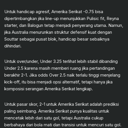
Untuk handicap agresif, Amerika Serikat -0.75 bisa
dipertimbangkan jika line-up menunjukkan Pulisic fit, Reyna
starter, dan Balogun tetap menjadi penyerang utama. Namun,
jika Australia menurunkan struktur defensif kuat dengan
Souttar sebagai pusat blok, handicap besar sebaiknya
dihindari.
Untuk over/under, Under 3.25 terlihat lebih stabil dibanding
Under 2.5 karena masih memberi ruang jika pertandingan
berakhir 2-1. Jika odds Over 2.5 naik terlalu tinggi menjelang
kick-off, itu bisa menjadi opsi alternatif, tetapi hanya jika
komposisi serangan Amerika Serikat lengkap.
Untuk pasar skor, 2-1 untuk Amerika Serikat adalah prediksi
paling seimbang. Amerika Serikat punya kualitas untuk
mencetak lebih dari satu gol, tetapi Australia cukup
berbahaya dari bola mati dan transisi untuk mencuri satu gol.