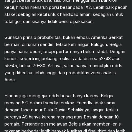
sangat besar untuk satu sisi. Jika menggunakan bankroll
kecil, hindari menaruh porsi besar pada 1X2. Lebih baik pecah
stake: sebagian kecil untuk handicap aman, sebagian untuk
total gol, dan sisanya tidak perlu dipaksakan.
Gunakan prinsip probabilitas, bukan emosi. Amerika Serikat
bermain di rumah sendiri, tetapi kehilangan Balogun. Belgia
punya nama besar, tetapi performanya belum stabil. Dengan
kondisi seperti ini, peluang realistis ada di area 52-48 atau
55-45, bukan 70-30. Artinya, value hanya muncul jika odds
yang diberikan lebih tinggi dari probabilitas versi analisis
Anda.
Hindari juga mengejar odds besar hanya karena Belgia
menang 5-2 dalam friendly terakhir. Friendly tidak sama
dengan fase gugur Piala Dunia. Sebaliknya, jangan terlalu
percaya AS hanya karena menang atas Bosnia dengan 10
pemain. Pertandingan melawan Belgia akan memberi jenis
tekanan berbeda: lebih banyak kualitas di final third dan lebih