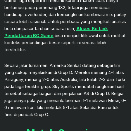
Game, laga seperti ini menarik karena market tidak hanya
bertumpu pada pemenang 1X2, tetapi juga membaca
handicap, over/under, dan kemungkinan kombinasi mix parlay
secara lebih rasional. Untuk pembaca yang mengikuti analisis
bola dan pasar taruhan secara rutin,
Akses Ke Link
Pendaftaran BC Game
bisa menjadi titik awal untuk melihat
konteks pertandingan besar seperti ini secara lebih
terstruktur.
Secara jalur turnamen, Amerika Serikat datang sebagai tim
yang cukup meyakinkan di Grup D. Mereka menang 4-1 atas
Paraguay, menang 2-0 atas Australia, lalu kalah 2-3 dari Turki
pada laga terakhir grup. Sky Sports mencatat rangkaian hasil
tersebut sebagai bagian dari perjalanan AS di Grup D. Belgia
juga punya pola yang menarik: bermain 1-1 melawan Mesir, 0-
0 melawan Iran, lalu meledak 5-1 atas Selandia Baru untuk
finis di puncak Grup G.