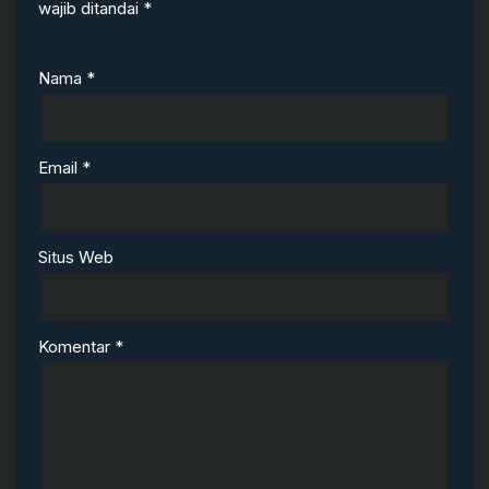
wajib ditandai
*
Nama
*
Email
*
Situs Web
Komentar
*