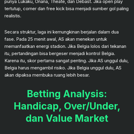
punya Lukaku, Onana, Theate, dan Debast. Jika open play
tertutup, corner dan free kick bisa menjadi sumber gol paling
realistis.
Secara struktur, laga ini kemungkinan berjalan dalam dua
fase. Pada 25 menit awal, AS akan menekan untuk
memanfaatkan energi stadion. Jika Belgia lolos dari tekanan
itu, pertandingan bisa bergeser menjadi kontrol Belgia.
Karena itu, skor pertama sangat penting. Jika AS unggul dulu,
Belgia harus mengambil risiko. Jika Belgia unggul dulu, AS
akan dipaksa membuka ruang lebih besar.
Betting Analysis:
Handicap, Over/Under,
dan Value Market