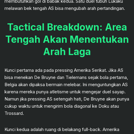
membutuhkan gol di babak kedua. Satu duel tubuh Lukaku
melawan bek tengah AS bisa mengubah arah pertandingan.
Tactical Breakdown: Area
Tengah Akan Menentukan
Arah Laga
Kunci pertama ada pada pressing Amerika Serikat. Jika AS
bisa menekan De Bruyne dan Tielemans sejak bola pertama,
Belgia akan dipaksa bermain melebar. Ini menguntungkan AS
karena mereka punya atletisme untuk mengejar duel sayap.
Namun jika pressing AS setengah hati, De Bruyne akan punya
cukup waktu untuk mengirim bola diagonal ke Doku atau
Trossard.
Kunci kedua adalah ruang di belakang full-back. Amerika