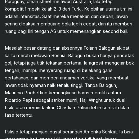
Paraguay, clean sheet melawan Australia, lalu tetap
kompetitif meski kalah 2-3 dari Turki. Kelebihan utama tim ini
adalah intensitas. Saat mereka menekan dari depan, lawan
sering dipaksa membuang bola lebih cepat, dan itu memberi
ruang bagi lini tengah AS untuk memenangkan second ball.
Masalah besar datang dari absennya Folarin Balogun akibat
kartu merah melawan Bosnia. Balogun bukan hanya pencetak
gol, tetapi juga titik tekanan pertama. Ia agresif mengejar bek
tengah, mampu menyerang ruang di belakang garis
pertahanan, dan memberi ancaman vertikal yang membuat
lawan tidak nyaman naik terlalu tinggi. Tanpa Balogun,
Mauricio Pochettino kemungkinan harus memilih antara
Ricardo Pepi sebagai striker murni, Haji Wright untuk duel
fisik, atau memindahkan Christian Pulisic lebih sentral dalam
fase tertentu.
Pulisic tetap menjadi pusat serangan Amerika Serikat. Ia bisa