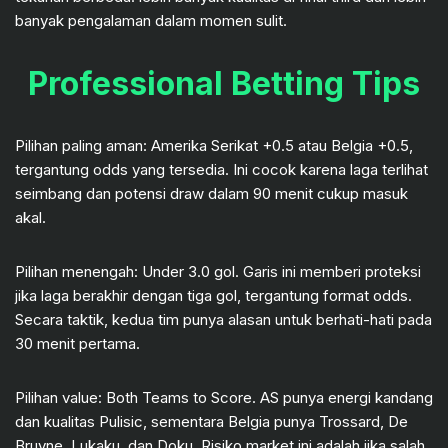
banyak pengalaman dalam momen sulit.
Professional Betting Tips
Pilihan paling aman: Amerika Serikat +0.5 atau Belgia +0.5,
tergantung odds yang tersedia. Ini cocok karena laga terlihat
seimbang dan potensi draw dalam 90 menit cukup masuk
akal.
Pilihan menengah: Under 3.0 gol. Garis ini memberi proteksi
jika laga berakhir dengan tiga gol, tergantung format odds.
Secara taktik, kedua tim punya alasan untuk berhati-hati pada
30 menit pertama.
Pilihan value: Both Teams to Score. AS punya energi kandang
dan kualitas Pulisic, sementara Belgia punya Trossard, De
Bruyne, Lukaku, dan Doku. Risiko market ini adalah jika salah