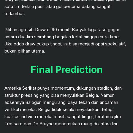
satu tim terlalu pasif atau gol pertama datang sangat
terlambat.
Pilihan agresif: Draw di 90 menit. Banyak laga fase gugur
antara dua tim seimbang berjalan ketat hingga extra time.
Jika odds draw cukup tinggi, ini bisa menjadi opsi spekulatif,
bukan pilihan utama.
Final Prediction
Amerika Serikat punya momentum, dukungan stadion, dan
struktur pressing yang bisa menyulitkan Belgia. Namun
absennya Balogun mengurangi daya tekan dan ancaman
vertikal mereka. Belgia tidak selalu meyakinkan, tetapi
kualitas individu mereka masih sangat tinggi, terutama jika
Trossard dan De Bruyne menemukan ruang di antara lini.