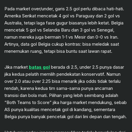
Pada market over/under, garis 2.5 gol perlu dibaca hati-hati.
Amerika Serikat mencetak 4 gol vs Paraguay dan 2 gol vs
Australia, tetapi laga fase gugur biasanya lebih ketat. Belgia
mencetak 5 gol vs Selandia Baru dan 3 gol vs Senegal,
namun mereka juga bermain 1-1 vs Mesir dan 0-0 vs Iran.
Artinya, data gol Belgia cukup kontras: bisa meledak saat
menemukan ruang, tetapi bisa buntu saat lawan rapat.
Jika market
batas gol
berada di 2.5, under 2.5 punya dasar
jika kedua pelatih memilih pendekatan konservatif. Namun
over 2.0 atau over 2.25 bisa menarik jika odds tidak terlalu
rendah, karena kedua tim sama-sama punya ancaman
transisi dan bola mati. Pilihan yang lebih seimbang adalah
“Both Teams to Score” jika harga market mendukung, sebab
AS punya kualitas mencetak gol di kandang, sementara
Belgia punya banyak pencetak gol dari lini depan dan tengah.