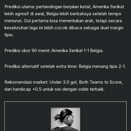
Prediksi utama: pertandingan berjalan ketat, Amerika Serikat
lebih agresif di awal, Belgia lebih berbahaya setelah tempo
menurun. Gol pertama bisa menentukan arah, tetapi secara
keseluruhan laga ini lebih cocok dibaca sebagai duel margin
tipis.
Prediksi skor 90 menit: Amerika Serikat 1-1 Belgia.
Prediksi alternatif setelah extra time: Belgia menang tipis 2-1.
Rekomendasi market: Under 3.0 gol, Both Teams to Score,
dan handicap +0.5 untuk sisi dengan odds terbaik.