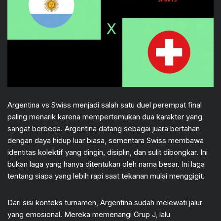
Argentina vs Swiss menjadi salah satu duel perempat final
paling menarik karena mempertemukan dua karakter yang
sangat berbeda. Argentina datang sebagai juara bertahan
dengan daya hidup luar biasa, sementara Swiss membawa
identitas kolektif yang dingin, disiplin, dan sulit dibongkar. Ini
bukan laga yang hanya ditentukan oleh nama besar. Ini laga
tentang siapa yang lebih rapi saat tekanan mulai menggigit.
Dari sisi konteks turnamen, Argentina sudah melewati jalur
yang emosional. Mereka memenangi Grup J, lalu