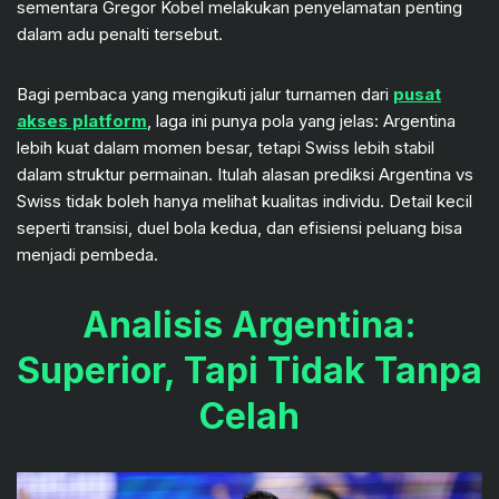
sementara Gregor Kobel melakukan penyelamatan penting
dalam adu penalti tersebut.
Bagi pembaca yang mengikuti jalur turnamen dari
pusat
akses platform
, laga ini punya pola yang jelas: Argentina
lebih kuat dalam momen besar, tetapi Swiss lebih stabil
dalam struktur permainan. Itulah alasan prediksi Argentina vs
Swiss tidak boleh hanya melihat kualitas individu. Detail kecil
seperti transisi, duel bola kedua, dan efisiensi peluang bisa
menjadi pembeda.
Analisis Argentina:
Superior, Tapi Tidak Tanpa
Celah