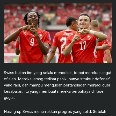
Swiss bukan tim yang selalu mencolok, tetapi mereka sangat
efisien. Mereka jarang terlihat panik, punya struktur defensif
yang rapi, dan mampu mengubah pertandingan menjadi duel
kesabaran. Itu yang membuat mereka berbahaya di fase
gugur.
Hasil grup Swiss menunjukkan progres yang solid. Setelah