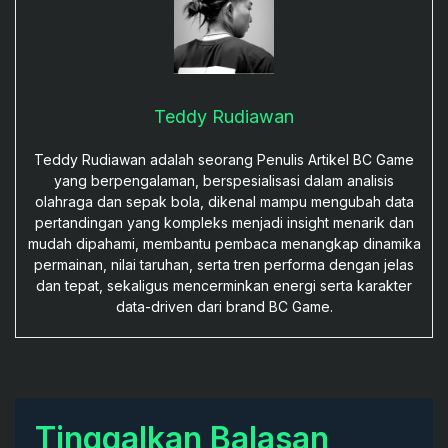
Teddy Rudiawan
Teddy Rudiawan adalah seorang Penulis Artikel BC Game
yang berpengalaman, berspesialisasi dalam analisis
olahraga dan sepak bola, dikenal mampu mengubah data
pertandingan yang kompleks menjadi insight menarik dan
mudah dipahami, membantu pembaca menangkap dinamika
permainan, nilai taruhan, serta tren performa dengan jelas
dan tepat, sekaligus mencerminkan energi serta karakter
data-driven dari brand BC Game.
Tinggalkan Balasan