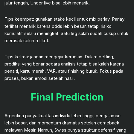
jalur tengah, Under live bisa lebih menarik.
Tips keempat: gunakan stake kecil untuk mix parlay. Parlay
terlihat menarik karena odds lebih besar, tetapi risiko
kumulatif selalu meningkat. Satu leg salah sudah cukup untuk
merusak seluruh tiket.
Tips kelima: jangan mengejar kerugian. Dalam betting,
prediksi yang benar secara analisis tetap bisa kalah karena
penalti, kartu merah, VAR, atau finishing buruk. Fokus pada
proses, bukan emosi setelah hasil.
Final Prediction
Argentina punya kualitas individu lebih tinggi, pengalaman
lebih besar, dan momentum dramatis setelah comeback
melawan Mesir. Namun, Swiss punya struktur defensif yang