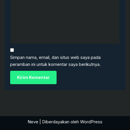
Simpan nama, email, dan situs web saya pada
peramban ini untuk komentar saya berikutnya.
Neve
| Diberdayakan oleh
WordPress