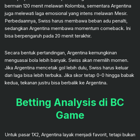
bermain 120 menit melawan Kolombia, sementara Argentina
juga melewati laga emosional yang intens melawan Mesir.
Perbedaannya, Swiss harus membawa beban adu penalti,
sedangkan Argentina membawa momentum comeback. Ini
bisa berpengaruh pada 20 menit terakhir.
Secara bentuk pertandingan, Argentina kemungkinan
menguasai bola lebih banyak. Swiss akan memilih momen.
Jika Argentina mencetak gol lebih dulu, Swiss harus keluar
dan laga bisa lebih terbuka. Jika skor tetap 0-0 hingga babak
kedua, tekanan justru bisa berbalik ke Argentina.
Betting Analysis di BC
Game
Untuk pasar 1X2, Argentina layak menjadi favorit, tetapi bukan