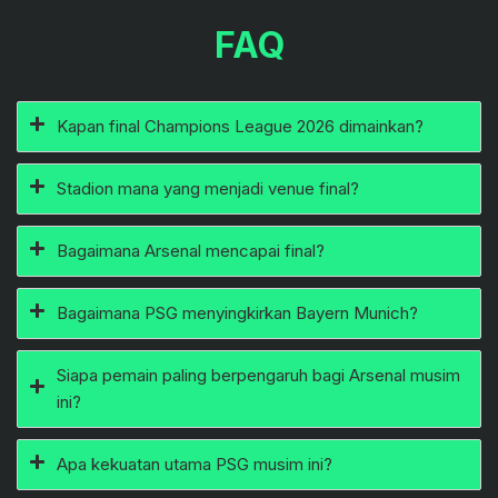
FAQ
Kapan final Champions League 2026 dimainkan?
Stadion mana yang menjadi venue final?
Bagaimana Arsenal mencapai final?
Bagaimana PSG menyingkirkan Bayern Munich?
Siapa pemain paling berpengaruh bagi Arsenal musim
ini?
Apa kekuatan utama PSG musim ini?