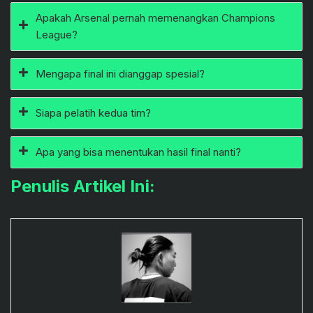
Apakah Arsenal pernah memenangkan Champions
League?
Mengapa final ini dianggap spesial?
Siapa pelatih kedua tim?
Apa yang bisa menentukan hasil final nanti?
Penulis Artikel Ini: