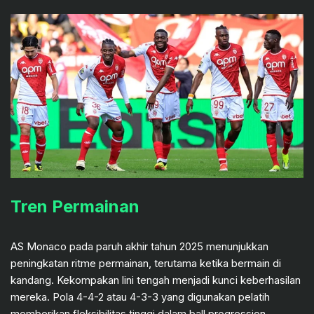
Tren Permainan
AS Monaco pada paruh akhir tahun 2025 menunjukkan
peningkatan ritme permainan, terutama ketika bermain di
kandang. Kekompakan lini tengah menjadi kunci keberhasilan
mereka. Pola 4-4-2 atau 4-3-3 yang digunakan pelatih
memberikan fleksibilitas tinggi dalam ball progression.