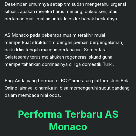
Desember, umumnya setiap tim sudah mengetahui urgensi
situasi: apakah mereka harus menang, cukup seri, atau
bertarung mati-matian untuk lolos ke babak berikutnya.
AS Monaco pada beberapa musim terakhir mulai
memperkuat struktur tim dengan pemain berpengalaman,
baik di lini tengah maupun pertahanan. Sementara
Galatasaray terus melakukan regenerasi skuad guna
mempertahankan dominasinya di liga domestik Turki.
Bagi Anda yang bermain di BC Game atau platform Judi Bola
Online lainnya, dinamika ini bisa memengaruhi sudut pandang
dalam membaca nilai odds.
Performa Terbaru AS
Monaco