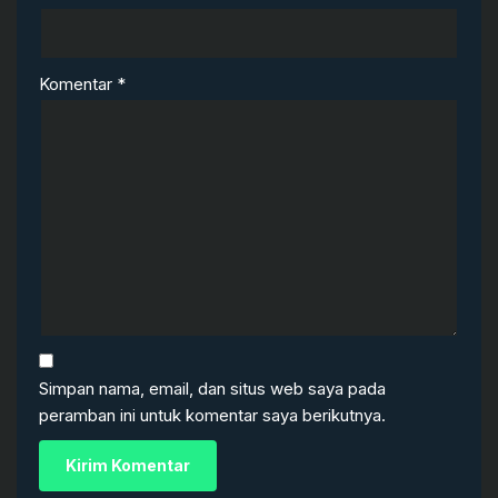
Komentar
*
Simpan nama, email, dan situs web saya pada
peramban ini untuk komentar saya berikutnya.