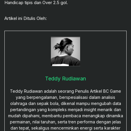
Handicap tipis dan Over 2.5 gol.
Artikel ini Ditulis Oleh:
Teddy Rudiawan
Teddy Rudiawan adalah seorang Penulis Artikel BC Game
yang berpengalaman, berspesialisasi dalam analisis
olahraga dan sepak bola, dikenal mampu mengubah data
pertandingan yang kompleks menjadi insight menarik dan
mudah dipahami, membantu pembaca menangkap dinamika
permainan, nilai taruhan, serta tren performa dengan jelas
dan tepat, sekaligus mencerminkan energi serta karakter