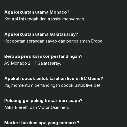
Apa kekuatan utama Monaco?
Kontrol lini tengah dan transisi menyerang.
Apa kekuatan utama Galatasaray?
Kecepatan serangan sayap dan pengalaman Eropa.
Berapa prediksi skor pertandingan?
AS Monaco 2 – 1 Galatasaray.
Apakah cocok untuk taruhan live di BC Game?
Ya, momentum pertandingan cocok untuk live bet.
Peluang gol paling besar dari siapa?
Mika Biereth dan Victor Osimhen.
Market taruhan apa yang menarik?