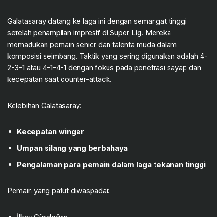
Galatasaray datang ke laga ini dengan semangat tinggi
setelah penampilan impresif di Super Lig. Mereka
memadukan pemain senior dan talenta muda dalam
komposisi seimbang. Taktik yang sering digunakan adalah 4-
2-3-1 atau 4-1-4-1 dengan fokus pada penetrasi sayap dan
kecepatan saat counter-attack.
Kelebihan Galatasaray:
Kecepatan winger
Umpan silang yang berbahaya
Pengalaman para pemain dalam laga tekanan tinggi
Pemain yang patut diwaspadai:
İlkay Gündoğan