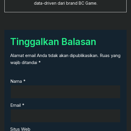
data-driven dari brand BC Game.
Tinggalkan Balasan
Alamat email Anda tidak akan dipublikasikan.
Ruas yang
wajib ditandai
*
Nama
*
Email
*
Situs Web