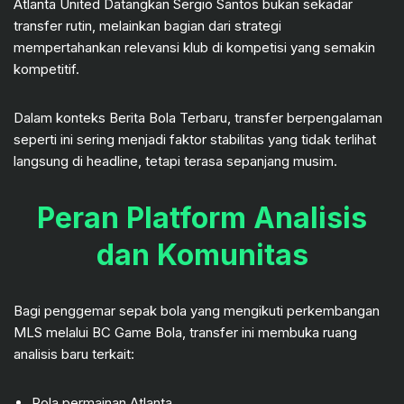
Atlanta United Datangkan Sergio Santos bukan sekadar
transfer rutin, melainkan bagian dari strategi
mempertahankan relevansi klub di kompetisi yang semakin
kompetitif.
Dalam konteks Berita Bola Terbaru, transfer berpengalaman
seperti ini sering menjadi faktor stabilitas yang tidak terlihat
langsung di headline, tetapi terasa sepanjang musim.
Peran Platform Analisis
dan Komunitas
Bagi penggemar sepak bola yang mengikuti perkembangan
MLS melalui BC Game Bola, transfer ini membuka ruang
analisis baru terkait:
Pola permainan Atlanta