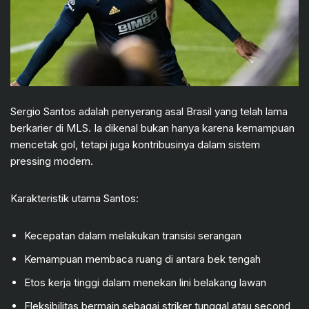
Sergio Santos adalah penyerang asal Brasil yang telah lama
berkarier di MLS. Ia dikenal bukan hanya karena kemampuan
mencetak gol, tetapi juga kontribusinya dalam sistem
pressing modern.
Karakteristik utama Santos:
Kecepatan dalam melakukan transisi serangan
Kemampuan membaca ruang di antara bek tengah
Etos kerja tinggi dalam menekan lini belakang lawan
Fleksibilitas bermain sebagai striker tunggal atau second