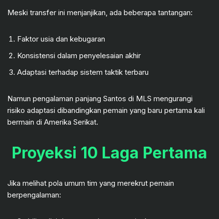
Meski transfer ini menjanjikan, ada beberapa tantangan:
Faktor usia dan kebugaran
Konsistensi dalam penyelesaian akhir
Adaptasi terhadap sistem taktik terbaru
Namun pengalaman panjang Santos di MLS mengurangi
risiko adaptasi dibandingkan pemain yang baru pertama kali
bermain di Amerika Serikat.
Proyeksi 10 Laga Pertama
Jika melihat pola umum tim yang merekrut pemain
berpengalaman: