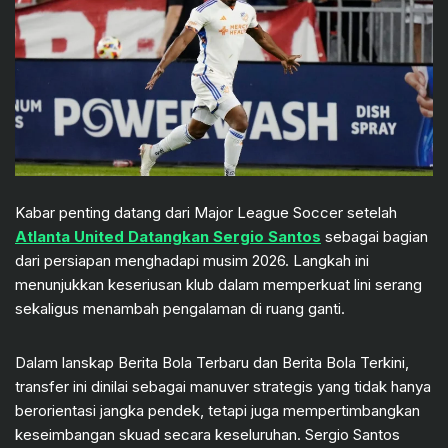
Kabar penting datang dari Major League Soccer setelah
Atlanta United Datangkan Sergio Santos
sebagai bagian
dari persiapan menghadapi musim 2026. Langkah ini
menunjukkan keseriusan klub dalam memperkuat lini serang
sekaligus menambah pengalaman di ruang ganti.
Dalam lanskap Berita Bola Terbaru dan Berita Bola Terkini,
transfer ini dinilai sebagai manuver strategis yang tidak hanya
berorientasi jangka pendek, tetapi juga mempertimbangkan
keseimbangan skuad secara keseluruhan. Sergio Santos