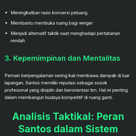
Meningkatkan rasio konversi peluang
Membantu membuka ruang bagi winger
Menjadi alternatif taktik saat menghadapi pertahanan
rendah
3. Kepemimpinan dan Mentalitas
Pemain berpengalaman sering kali membawa dampak di luar
lapangan. Santos memiliki reputasi sebagai sosok
profesional yang disiplin dan berorientasi tim. Hal ini penting
dalam membangun budaya kompetitif di ruang ganti.
Analisis Taktikal: Peran
Santos dalam Sistem