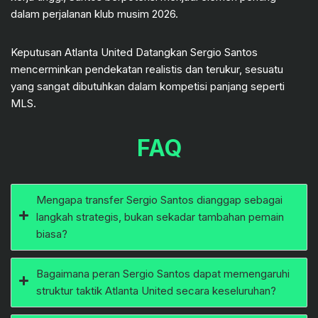
dalam perjalanan klub musim 2026.
Keputusan Atlanta United Datangkan Sergio Santos
mencerminkan pendekatan realistis dan terukur, sesuatu
yang sangat dibutuhkan dalam kompetisi panjang seperti
MLS.
FAQ
Mengapa transfer Sergio Santos dianggap sebagai
langkah strategis, bukan sekadar tambahan pemain
biasa?
Bagaimana peran Sergio Santos dapat memengaruhi
struktur taktik Atlanta United secara keseluruhan?