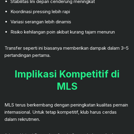
Stabilitas lini depan cenderung meningkat
Koordinasi pressing lebih rapi
Variasi serangan lebih dinamis
Risiko kehilangan poin akibat kurang tajam menurun
Transfer seperti ini biasanya memberikan dampak dalam 3–5
pertandingan pertama.
Implikasi Kompetitif di
MLS
MLS terus berkembang dengan peningkatan kualitas pemain
internasional. Untuk tetap kompetitif, klub harus cerdas
dalam rekrutmen.