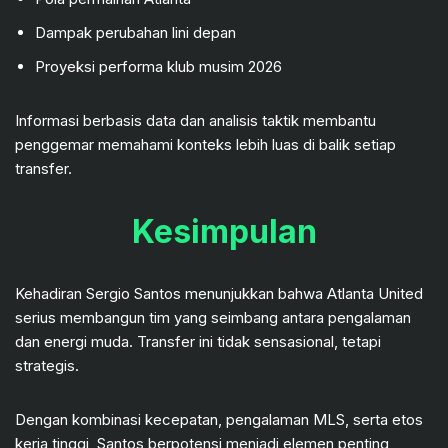
Dampak perubahan lini depan
Proyeksi performa klub musim 2026
Informasi berbasis data dan analisis taktik membantu
penggemar memahami konteks lebih luas di balik setiap
transfer.
Kesimpulan
Kehadiran Sergio Santos menunjukkan bahwa Atlanta United
serius membangun tim yang seimbang antara pengalaman
dan energi muda. Transfer ini tidak sensasional, tetapi
strategis.
Dengan kombinasi kecepatan, pengalaman MLS, serta etos
kerja tinggi, Santos berpotensi menjadi elemen penting