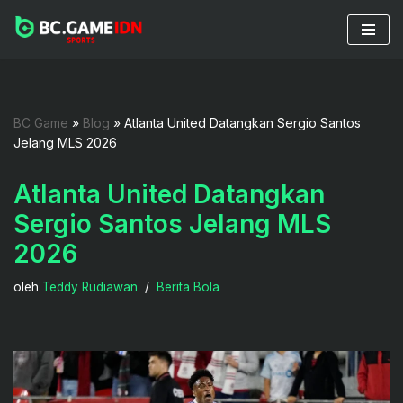
Lompat
ke
konten
BC Game
»
Blog
»
Atlanta United Datangkan Sergio Santos
Jelang MLS 2026
Atlanta United Datangkan
Sergio Santos Jelang MLS
2026
oleh
Teddy Rudiawan
Berita Bola