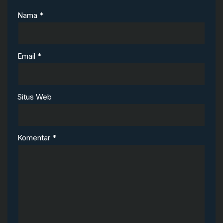
Nama
*
Email
*
Situs Web
Komentar
*