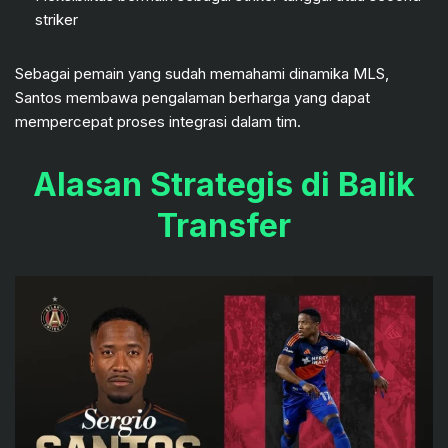
striker
Sebagai pemain yang sudah memahami dinamika MLS,
Santos membawa pengalaman berharga yang dapat
mempercepat proses integrasi dalam tim.
Alasan Strategis di Balik
Transfer