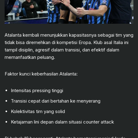
Atalanta kembali menunjukkan kapasitasnya sebagai tim yang
tidak bisa diremehkan di kompetisi Eropa. Klub asal Italia ini
tampil disiplin, agresif dalam transisi, dan efektif dalam
memanfaatkan peluang.
Faktor kunci keberhasilan Atalanta:
Intensitas pressing tinggi
Transisi cepat dari bertahan ke menyerang
Kolektivitas tim yang solid
Ketajaman lini depan dalam situasi counter attack