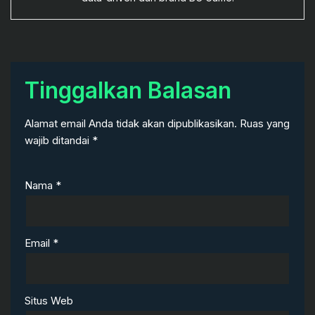
Tinggalkan Balasan
Alamat email Anda tidak akan dipublikasikan.
Ruas yang
wajib ditandai
*
Nama
*
Email
*
Situs Web