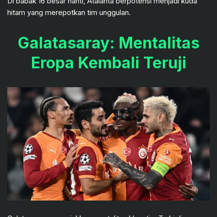
Di babak 16 besar nanti, Atalanta berpotensi menjadi kuda
hitam yang merepotkan tim unggulan.
Galatasaray: Mentalitas
Eropa Kembali Teruji