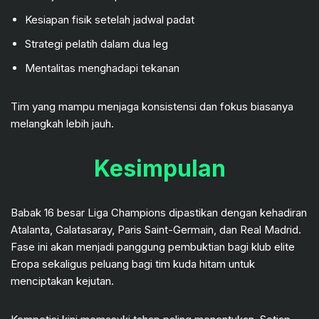
Kesiapan fisik setelah jadwal padat
Strategi pelatih dalam dua leg
Mentalitas menghadapi tekanan
Tim yang mampu menjaga konsistensi dan fokus biasanya
melangkah lebih jauh.
Kesimpulan
Babak 16 besar Liga Champions dipastikan dengan kehadiran
Atalanta, Galatasaray, Paris Saint-Germain, dan Real Madrid.
Fase ini akan menjadi panggung pembuktian bagi klub elite
Eropa sekaligus peluang bagi tim kuda hitam untuk
menciptakan kejutan.