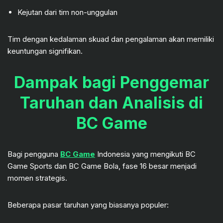
Kejutan dari tim non-unggulan
Tim dengan kedalaman skuad dan pengalaman akan memiliki
keuntungan signifikan.
Dampak bagi Penggemar
Taruhan dan Analisis di
BC Game
Bagi pengguna
BC Game
Indonesia yang mengikuti BC
Game Sports dan BC Game Bola, fase 16 besar menjadi
momen strategis.
Beberapa pasar taruhan yang biasanya populer: