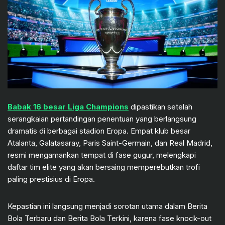
Babak 16 besar Liga Champions
dipastikan setelah
serangkaian pertandingan penentuan yang berlangsung
dramatis di berbagai stadion Eropa. Empat klub besar
Atalanta, Galatasaray, Paris Saint-Germain, dan Real Madrid,
resmi mengamankan tempat di fase gugur, melengkapi
daftar tim elite yang akan bersaing memperebutkan trofi
paling prestisius di Eropa.
Kepastian ini langsung menjadi sorotan utama dalam Berita
Bola Terbaru dan Berita Bola Terkini, karena fase knock-out