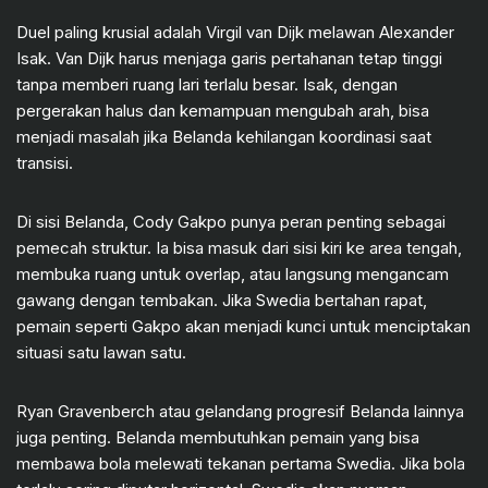
Duel paling krusial adalah Virgil van Dijk melawan Alexander
Isak. Van Dijk harus menjaga garis pertahanan tetap tinggi
tanpa memberi ruang lari terlalu besar. Isak, dengan
pergerakan halus dan kemampuan mengubah arah, bisa
menjadi masalah jika Belanda kehilangan koordinasi saat
transisi.
Di sisi Belanda, Cody Gakpo punya peran penting sebagai
pemecah struktur. Ia bisa masuk dari sisi kiri ke area tengah,
membuka ruang untuk overlap, atau langsung mengancam
gawang dengan tembakan. Jika Swedia bertahan rapat,
pemain seperti Gakpo akan menjadi kunci untuk menciptakan
situasi satu lawan satu.
Ryan Gravenberch atau gelandang progresif Belanda lainnya
juga penting. Belanda membutuhkan pemain yang bisa
membawa bola melewati tekanan pertama Swedia. Jika bola