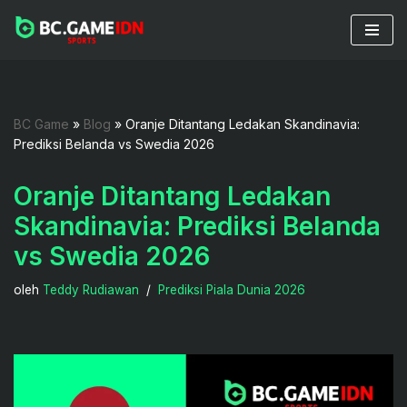
Lompat
ke
konten
BC Game
»
Blog
»
Oranje Ditantang Ledakan Skandinavia:
Prediksi Belanda vs Swedia 2026
Oranje Ditantang Ledakan
Skandinavia: Prediksi Belanda
vs Swedia 2026
oleh
Teddy Rudiawan
Prediksi Piala Dunia 2026