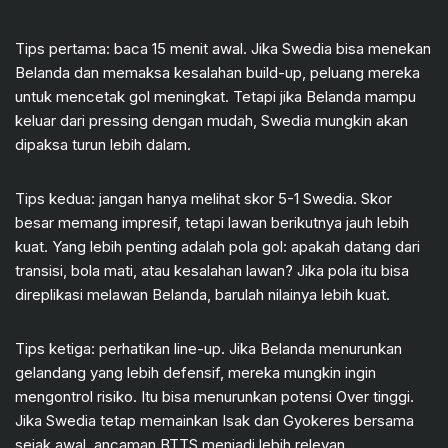
Tips pertama: baca 15 menit awal. Jika Swedia bisa menekan
Belanda dan memaksa kesalahan build-up, peluang mereka
untuk mencetak gol meningkat. Tetapi jika Belanda mampu
keluar dari pressing dengan mudah, Swedia mungkin akan
dipaksa turun lebih dalam.
Tips kedua: jangan hanya melihat skor 5-1 Swedia. Skor
besar memang impresif, tetapi lawan berikutnya jauh lebih
kuat. Yang lebih penting adalah pola gol: apakah datang dari
transisi, bola mati, atau kesalahan lawan? Jika pola itu bisa
direplikasi melawan Belanda, barulah nilainya lebih kuat.
Tips ketiga: perhatikan line-up. Jika Belanda menurunkan
gelandang yang lebih defensif, mereka mungkin ingin
mengontrol risiko. Itu bisa menurunkan potensi Over tinggi.
Jika Swedia tetap memainkan Isak dan Gyokeres bersama
sejak awal, ancaman BTTS menjadi lebih relevan.