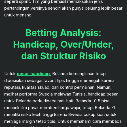
seperti sprint. Tim yang berhasil memaksakan jenis
pertandingan versinya sendiri akan punya peluang lebih besar
untuk menang.
Betting Analysis:
Handicap, Over/Under,
dan Struktur Risiko
Untuk
pasar handicap
, Belanda kemungkinan tetap
diposisikan sebagai favorit tipis hingga menengah karena
reputasi, kualitas skuad, dan kontrol permainan. Namun,
melihat performa Swedia melawan Tunisia, handicap besar
untuk Belanda perlu dibaca hati-hati. Belanda -0.5 bisa
menarik jika pasar memberi harga wajar, tetapi Belanda -1
memiliki risiko lebih tinggi karena Swedia cukup kuat untuk
menjaga margin tetap tipis. Untuk memahami cara membaca