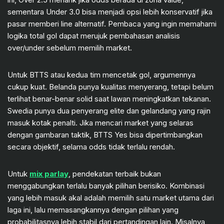
sementara Under 3.0 bisa menjadi opsi lebih konservatif jika
pasar memberi line alternatif. Pembaca yang ingin memahami
logika total gol dapat merujuk pembahasan analisis
over/under sebelum memilih market.
Untuk BTTS atau kedua tim mencetak gol, argumennya
cukup kuat. Belanda punya kualitas menyerang, tetapi belum
terlihat benar-benar solid saat lawan meningkatkan tekanan.
Swedia punya dua penyerang elite dan gelandang yang rajin
masuk kotak penalti. Jika mencari market yang selaras
dengan gambaran taktik, BTTS Yes bisa dipertimbangkan
secara objektif, selama odds tidak terlalu rendah.
Untuk
mix parlay
, pendekatan terbaik bukan
menggabungkan terlalu banyak pilihan berisiko. Kombinasi
yang lebih masuk akal adalah memilih satu market utama dari
laga ini, lalu memasangkannya dengan pilihan yang
probabilitasnya lebih stabil dari pertandingan lain. Misalnya,