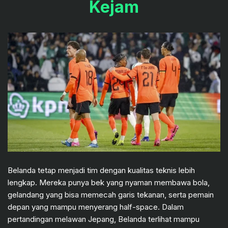
Kejam
Belanda tetap menjadi tim dengan kualitas teknis lebih
lengkap. Mereka punya bek yang nyaman membawa bola,
gelandang yang bisa memecah garis tekanan, serta pemain
depan yang mampu menyerang half-space. Dalam
pertandingan melawan Jepang, Belanda terlihat mampu