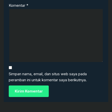
Komentar
*
Simpan nama, email, dan situs web saya pada
peramban ini untuk komentar saya berikutnya.