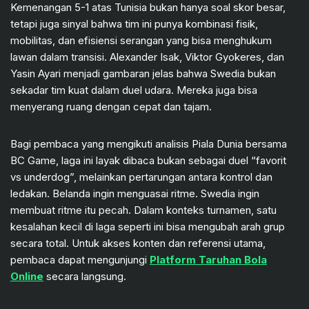
Kemenangan 5-1 atas Tunisia bukan hanya soal skor besar,
tetapi juga sinyal bahwa tim ini punya kombinasi fisik,
mobilitas, dan efisiensi serangan yang bisa menghukum
lawan dalam transisi. Alexander Isak, Viktor Gyokeres, dan
Yasin Ayari menjadi gambaran jelas bahwa Swedia bukan
sekadar tim kuat dalam duel udara. Mereka juga bisa
menyerang ruang dengan cepat dan tajam.
Bagi pembaca yang mengikuti analisis Piala Dunia bersama
BC Game, laga ini layak dibaca bukan sebagai duel “favorit
vs underdog”, melainkan pertarungan antara kontrol dan
ledakan. Belanda ingin menguasai ritme. Swedia ingin
membuat ritme itu pecah. Dalam konteks turnamen, satu
kesalahan kecil di laga seperti ini bisa mengubah arah grup
secara total. Untuk akses konten dan referensi utama,
pembaca dapat mengunjungi
Platform Taruhan Bola
Online
secara langsung.