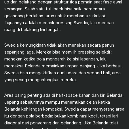
up dari belakang dengan struktur tiga pemain saat fase awal
serangan. Salah satu full-back bisa naik, sementara
gelandang bertahan turun untuk membantu sirkulasi.
Tujuannya adalah menarik pressing Swedia, lalu mencari
ruang di belakang lini tengah.
Swedia kemungkinan tidak akan menekan secara penuh
sepanjang laga. Mereka bisa memilih pressing selektif:
menekan ketika bola mengarah ke sisi lapangan, lalu
memaksa Belanda memainkan umpan panjang. Jika berhasil,
Swedia bisa mengaktifkan duel udara dan second ball, area
yang sering menguntungkan mereka.
Area paling penting ada di half-space kanan dan kiri Belanda.
Jepang sebelumnya mampu menemukan celah ketika
Belanda kehilangan kompaksi. Swedia dapat menyerang area
itu dengan pola berbeda: bukan kombinasi kecil, tetapi lari
diagonal dari penyerang dan gelandang. Jika Belanda telat