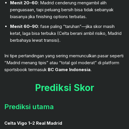
Menit 20–60
: Madrid cenderung mengambil alih
penguasaan, tapi peluang bersih bisa tidak sebanyak
biasanya jika finishing options terbatas.
Menit 60–90
: fase paling “taruhan”—jika skor masih
ketat, laga bisa terbuka (Celta berani ambil risiko, Madrid
berbahaya lewat transisi).
Ini tipe pertandingan yang sering memunculkan pasar seperti
“Madrid menang tipis” atau “total gol moderat” di platform
sportsbook termasuk
BC Game Indonesia
.
Prediksi Skor
Prediksi utama
Celta Vigo 1–2 Real Madrid