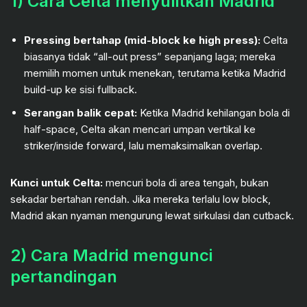
1) Cara Celta menyulitkan Madrid
Pressing bertahap (mid-block ke high press):
Celta
biasanya tidak “all-out press” sepanjang laga; mereka
memilih momen untuk menekan, terutama ketika Madrid
build-up ke sisi fullback.
Serangan balik cepat:
Ketika Madrid kehilangan bola di
half-space, Celta akan mencari umpan vertikal ke
striker/inside forward, lalu memaksimalkan overlap.
Kunci untuk Celta:
mencuri bola di area tengah, bukan
sekadar bertahan rendah. Jika mereka terlalu low block,
Madrid akan nyaman mengurung lewat sirkulasi dan cutback.
2) Cara Madrid mengunci
pertandingan