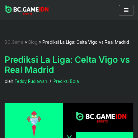
Lompat
ke
konten
BC Game
»
Blog
»
Prediksi La Liga: Celta Vigo vs Real Madrid
Prediksi La Liga: Celta Vigo vs
Real Madrid
oleh
Teddy Rudiawan
Prediksi Bola