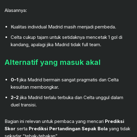
Alasannya:
Kualitas individual Madrid masih menjadi pembeda.
Celta cukup tajam untuk setidaknya mencetak 1 gol di
kandang, apalagi jika Madrid tidak full team.
Alternatif yang masuk akal
0–1
jika Madrid bermain sangat pragmatis dan Celta
kesulitan membongkar.
2–2
jika Madrid terlalu terbuka dan Celta unggul dalam
duel transisi.
Bagian ini relevan untuk pembaca yang mencari
Prediksi
Skor
serta
Prediksi Pertandingan Sepak Bola
yang tidak
sekadar “tebak-tebakan”.