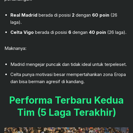
Real Madrid
berada di posisi
2
dengan
60 poin
(26
laga).
Celta Vigo
berada di posisi
6
dengan
40 poin
(26 laga).
Maknanya:
Madrid mengejar puncak dan tidak ideal untuk terpeleset.
Celta punya motivasi besar mempertahankan zona Eropa
dan bisa bermain agresif di kandang.
Performa Terbaru Kedua
Tim (5 Laga Terakhir)