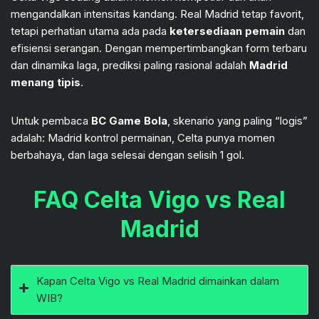
mengandalkan intensitas kandang. Real Madrid tetap favorit,
tetapi perhatian utama ada pada
ketersediaan pemain
dan
efisiensi serangan. Dengan mempertimbangkan form terbaru
dan dinamika laga, prediksi paling rasional adalah
Madrid
menang tipis
.
Untuk pembaca
BC Game Bola
, skenario yang paling “logis”
adalah: Madrid kontrol permainan, Celta punya momen
berbahaya, dan laga selesai dengan selisih 1 gol.
FAQ Celta Vigo vs Real
Madrid
Kapan Celta Vigo vs Real Madrid dimainkan dalam
WIB?