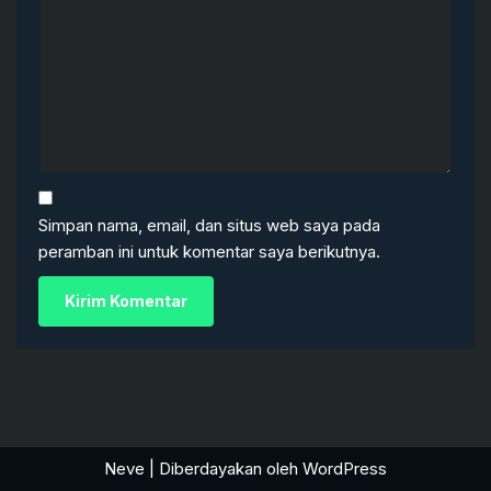
Simpan nama, email, dan situs web saya pada
peramban ini untuk komentar saya berikutnya.
Neve
| Diberdayakan oleh
WordPress