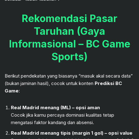
Rekomendasi Pasar
Taruhan (Gaya
Informasional – BC Game
Sports)
Berikut pendekatan yang biasanya “masuk akal secara data”
(bukan jaminan hasil), cocok untuk konten
Prediksi BC
Game
:
Real Madrid menang (ML) – opsi aman
Cocok jika kamu percaya dominasi kualitas tetap
mengatasi faktor kandang dan absensi.
Real Madrid menang tipis (margin 1 gol) – opsi value