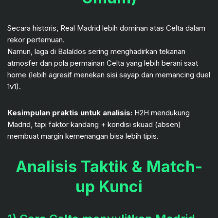
Secara historis, Real Madrid lebih dominan atas Celta dalam
rekor pertemuan.
Namun, laga di Balaídos sering menghadirkan tekanan
atmosfer dan pola permainan Celta yang lebih berani saat
home (lebih agresif menekan sisi sayap dan memancing duel
1v1).
Kesimpulan praktis untuk analisis:
H2H mendukung
Madrid, tapi faktor kandang + kondisi skuad (absen)
membuat margin kemenangan bisa lebih tipis.
Analisis Taktik & Match-
up Kunci