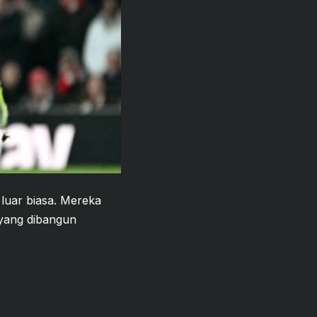
luar biasa. Mereka
 yang dibangun