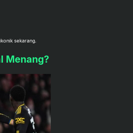
ikonik sekarang.
al Menang?