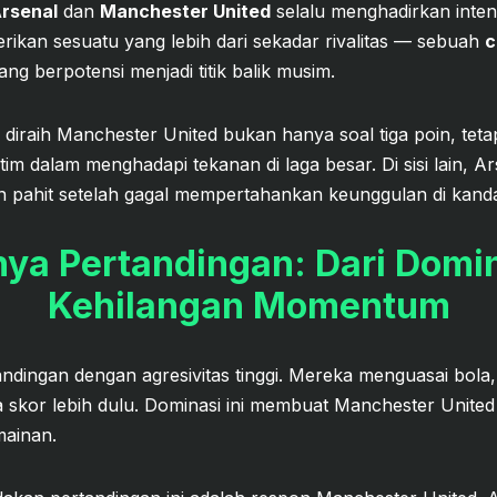
rsenal
dan
Manchester United
selalu menghadirkan intens
erikan sesuatu yang lebih dari sekadar rivalitas — sebuah
c
ng berpotensi menjadi titik balik musim.
iraih Manchester United bukan hanya soal tiga poin, teta
im dalam menghadapi tekanan di laga besar. Di sisi lain, A
 pahit setelah gagal mempertahankan keunggulan di kanda
nya Pertandingan: Dari Domin
Kehilangan Momentum
ndingan dengan agresivitas tinggi. Mereka menguasai bola
skor lebih dulu. Dominasi ini membuat Manchester United t
ainan.