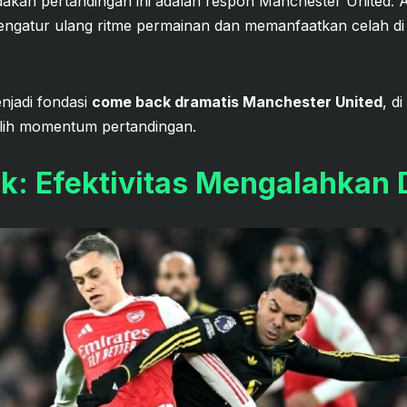
an pertandingan ini adalah respon Manchester United. Al
ngatur ulang ritme permainan dan memanfaatkan celah di 
njadi fondasi
come back dramatis Manchester United
, d
lih momentum pertandingan.
lik: Efektivitas Mengalahkan