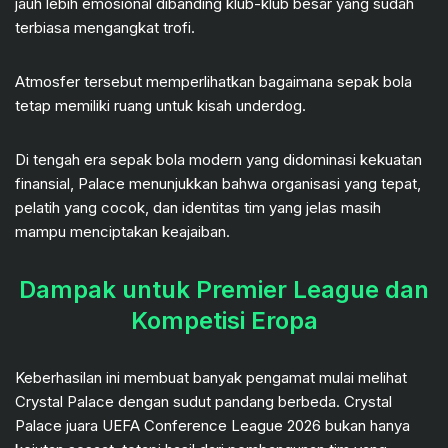
jauh lebih emosional dibanding klub-klub besar yang sudah
terbiasa mengangkat trofi.
Atmosfer tersebut memperlihatkan bagaimana sepak bola
tetap memiliki ruang untuk kisah underdog.
Di tengah era sepak bola modern yang didominasi kekuatan
finansial, Palace menunjukkan bahwa organisasi yang tepat,
pelatih yang cocok, dan identitas tim yang jelas masih
mampu menciptakan keajaiban.
Dampak untuk Premier League dan
Kompetisi Eropa
Keberhasilan ini membuat banyak pengamat mulai melihat
Crystal Palace dengan sudut pandang berbeda. Crystal
Palace juara UEFA Conference League 2026 bukan hanya