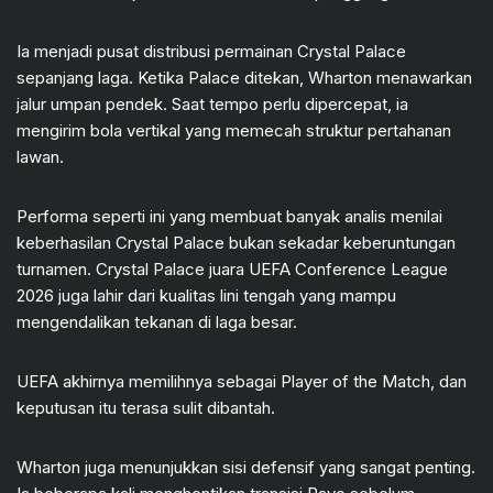
Ia menjadi pusat distribusi permainan Crystal Palace
sepanjang laga. Ketika Palace ditekan, Wharton menawarkan
jalur umpan pendek. Saat tempo perlu dipercepat, ia
mengirim bola vertikal yang memecah struktur pertahanan
lawan.
Performa seperti ini yang membuat banyak analis menilai
keberhasilan Crystal Palace bukan sekadar keberuntungan
turnamen. Crystal Palace juara UEFA Conference League
2026 juga lahir dari kualitas lini tengah yang mampu
mengendalikan tekanan di laga besar.
UEFA akhirnya memilihnya sebagai Player of the Match, dan
keputusan itu terasa sulit dibantah.
Wharton juga menunjukkan sisi defensif yang sangat penting.