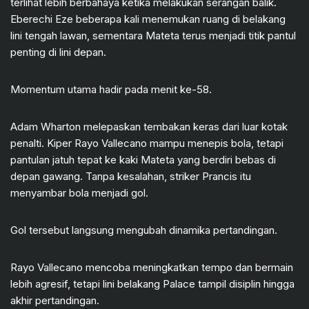
terlihat lebih berbahaya ketika melakukan serangan balik.
Eberechi Eze beberapa kali menemukan ruang di belakang
lini tengah lawan, sementara Mateta terus menjadi titik pantul
penting di lini depan.
Momentum utama hadir pada menit ke-58.
Adam Wharton melepaskan tembakan keras dari luar kotak
penalti. Kiper Rayo Vallecano mampu menepis bola, tetapi
pantulan jatuh tepat ke kaki Mateta yang berdiri bebas di
depan gawang. Tanpa kesalahan, striker Prancis itu
menyambar bola menjadi gol.
Gol tersebut langsung mengubah dinamika pertandingan.
Rayo Vallecano mencoba meningkatkan tempo dan bermain
lebih agresif, tetapi lini belakang Palace tampil disiplin hingga
akhir pertandingan.