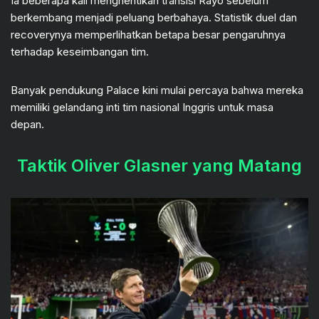
Ia beberapa kali menghentikan transisi Rayo sebelum
berkembang menjadi peluang berbahaya. Statistik duel dan
recoverynya memperlihatkan betapa besar pengaruhnya
terhadap keseimbangan tim.
Banyak pendukung Palace kini mulai percaya bahwa mereka
memiliki gelandang inti tim nasional Inggris untuk masa
depan.
Taktik Oliver Glasner yang Matang