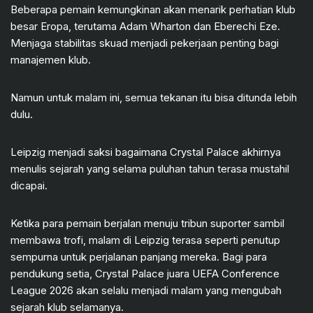
Beberapa pemain kemungkinan akan menarik perhatian klub
besar Eropa, terutama Adam Wharton dan Eberechi Eze.
Menjaga stabilitas skuad menjadi pekerjaan penting bagi
manajemen klub.
Namun untuk malam ini, semua tekanan itu bisa ditunda lebih
dulu.
Leipzig menjadi saksi bagaimana Crystal Palace akhirnya
menulis sejarah yang selama puluhan tahun terasa mustahil
dicapai.
Ketika para pemain berjalan menuju tribun suporter sambil
membawa trofi, malam di Leipzig terasa seperti penutup
sempurna untuk perjalanan panjang mereka. Bagi para
pendukung setia, Crystal Palace juara UEFA Conference
League 2026 akan selalu menjadi malam yang mengubah
sejarah klub selamanya.