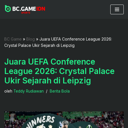
Lompat
ke
konten
BC Game
»
Blog
»
Juara UEFA Conference League 2026:
Crystal Palace Ukir Sejarah di Leipzig
Juara UEFA Conference
League 2026: Crystal Palace
Ukir Sejarah di Leipzig
oleh
Teddy Rudiawan
Berita Bola