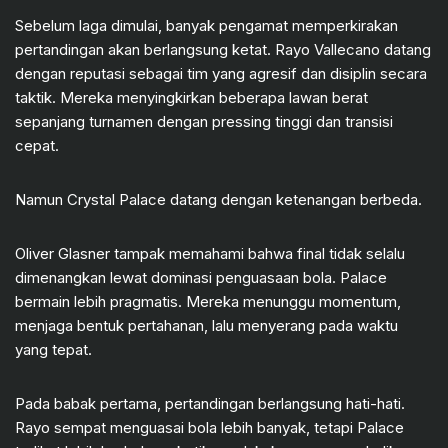
Sebelum laga dimulai, banyak pengamat memperkirakan
pertandingan akan berlangsung ketat. Rayo Vallecano datang
dengan reputasi sebagai tim yang agresif dan disiplin secara
taktik. Mereka menyingkirkan beberapa lawan berat
sepanjang turnamen dengan pressing tinggi dan transisi
cepat.
Namun Crystal Palace datang dengan ketenangan berbeda.
Oliver Glasner tampak memahami bahwa final tidak selalu
dimenangkan lewat dominasi penguasaan bola. Palace
bermain lebih pragmatis. Mereka menunggu momentum,
menjaga bentuk pertahanan, lalu menyerang pada waktu
yang tepat.
Pada babak pertama, pertandingan berlangsung hati-hati.
Rayo sempat menguasai bola lebih banyak, tetapi Palace