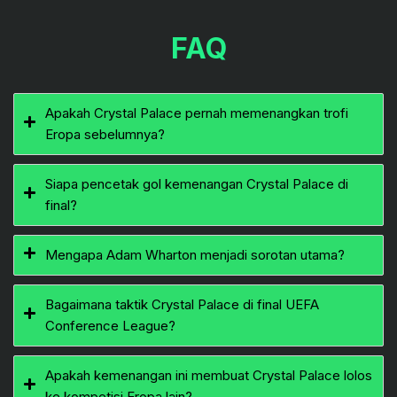
FAQ
Apakah Crystal Palace pernah memenangkan trofi
Eropa sebelumnya?
Siapa pencetak gol kemenangan Crystal Palace di
final?
Mengapa Adam Wharton menjadi sorotan utama?
Bagaimana taktik Crystal Palace di final UEFA
Conference League?
Apakah kemenangan ini membuat Crystal Palace lolos
ke kompetisi Eropa lain?