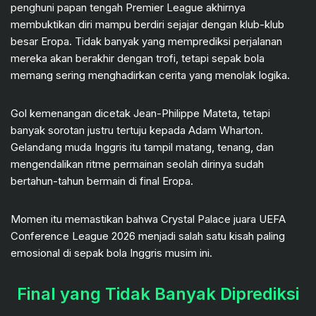
penghuni papan tengah Premier League akhirnya
membuktikan diri mampu berdiri sejajar dengan klub-klub
besar Eropa. Tidak banyak yang memprediksi perjalanan
mereka akan berakhir dengan trofi, tetapi sepak bola
memang sering menghadirkan cerita yang menolak logika.
Gol kemenangan dicetak Jean-Philippe Mateta, tetapi
banyak sorotan justru tertuju kepada Adam Wharton.
Gelandang muda Inggris itu tampil matang, tenang, dan
mengendalikan ritme permainan seolah dirinya sudah
bertahun-tahun bermain di final Eropa.
Momen itu memastikan bahwa Crystal Palace juara UEFA
Conference League 2026 menjadi salah satu kisah paling
emosional di sepak bola Inggris musim ini.
Final yang Tidak Banyak Diprediksi