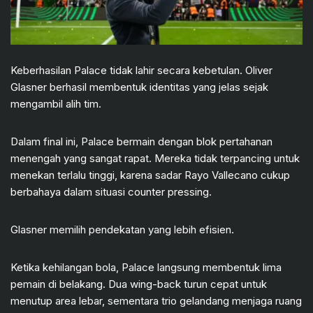
Keberhasilan Palace tidak lahir secara kebetulan. Oliver
Glasner berhasil membentuk identitas yang jelas sejak
mengambil alih tim.
Dalam final ini, Palace bermain dengan blok pertahanan
menengah yang sangat rapat. Mereka tidak terpancing untuk
menekan terlalu tinggi, karena sadar Rayo Vallecano cukup
berbahaya dalam situasi counter pressing.
Glasner memilih pendekatan yang lebih efisien.
Ketika kehilangan bola, Palace langsung membentuk lima
pemain di belakang. Dua wing-back turun cepat untuk
menutup area lebar, sementara trio gelandang menjaga ruang