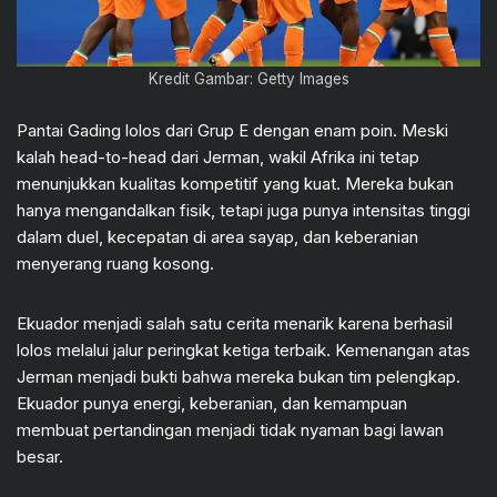
Kredit Gambar: Getty Images
Pantai Gading lolos dari Grup E dengan enam poin. Meski
kalah head-to-head dari Jerman, wakil Afrika ini tetap
menunjukkan kualitas kompetitif yang kuat. Mereka bukan
hanya mengandalkan fisik, tetapi juga punya intensitas tinggi
dalam duel, kecepatan di area sayap, dan keberanian
menyerang ruang kosong.
Ekuador menjadi salah satu cerita menarik karena berhasil
lolos melalui jalur peringkat ketiga terbaik. Kemenangan atas
Jerman menjadi bukti bahwa mereka bukan tim pelengkap.
Ekuador punya energi, keberanian, dan kemampuan
membuat pertandingan menjadi tidak nyaman bagi lawan
besar.