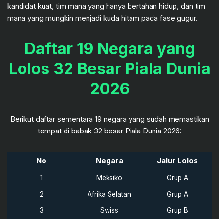
kandidat kuat, tim mana yang hanya bertahan hidup, dan tim
mana yang mungkin menjadi kuda hitam pada fase gugur.
Daftar 19 Negara yang
Lolos 32 Besar Piala Dunia
2026
Berikut daftar sementara 19 negara yang sudah memastikan
tempat di babak 32 besar Piala Dunia 2026:
No
Negara
Jalur Lolos
1
Meksiko
Grup A
2
Afrika Selatan
Grup A
3
Swiss
Grup B