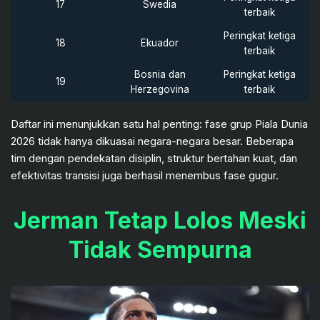
17
Swedia
terbaik
Peringkat ketiga
18
Ekuador
terbaik
Bosnia dan
Peringkat ketiga
19
Herzegovina
terbaik
Daftar ini menunjukkan satu hal penting: fase grup Piala Dunia
2026 tidak hanya dikuasai negara-negara besar. Beberapa
tim dengan pendekatan disiplin, struktur bertahan kuat, dan
efektivitas transisi juga berhasil menembus fase gugur.
Jerman Tetap Lolos Meski
Tidak Sempurna