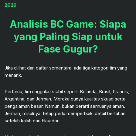
2026
.
Analisis BC Game: Siapa
yang Paling Siap untuk
Fase Gugur?
Jika dilihat dari daftar sementara, ada tiga kategori tim yang
menarik.
Pertama, tim unggulan stabil seperti Belanda, Brasil, Prancis,
Argentina, dan Jerman. Mereka punya kualitas skuad serta
pengalaman besar. Namun, bukan berarti semuanya aman.
Jerman, misalnya, tetap perlu memperbaiki detail bertahan
setelah kalah dari Ekuador.