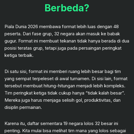
Berbeda?
Piala Dunia 2026 membawa format lebih luas dengan 48
peserta. Dari fase grup, 32 negara akan masuk ke babak
gugur. Format ini membuat tekanan tidak hanya berada di dua
posisi teratas grup, tetapi juga pada persaingan peringkat
ketiga terbaik.
Di satu sisi, format ini memberi ruang lebih besar bagi tim
yang sempat terpeleset di awal turnamen. Di sisi lain, format
tersebut membuat hitung-hitungan menjadi lebih kompleks.
Tim peringkat ketiga tidak cukup hanya “tidak kalah besar”.
Mereka juga harus menjaga selisih gol, produktivitas, dan
disiplin permainan.
Karena itu, daftar sementara 19 negara lolos 32 besar ini
penting. Kita mulai bisa melihat tim mana yang lolos sebagai