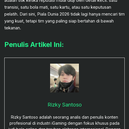
adalah titik ketika reputasi mulai diuji oleh detail kecil: satu
transisi, satu bola mati, satu kartu, atau satu keputusan
pelatih. Dari sini, Piala Dunia 2026 tidak lagi hanya mencari tim
yang kuat, tetapi tim yang paling siap bertahan di bawah
tekanan.
Penulis Artikel Ini:
Rizky Santoso
Rizky Santoso adalah seorang analis dan penulis konten
profesional di industri iGaming dengan fokus khusus pada