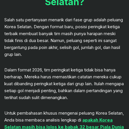
Selatan?
Salah satu pertanyaan menarik dari fase grup adalah peluang
Korea Selatan. Dengan format baru, posisi peringkat ketiga
terbaik membuat banyak tim masih punya harapan meski
tidak finis di dua besar. Namun, peluang seperti ini sangat
bergantung pada poin akhir, selisih gol, jumlah gol, dan hasil
grup lain.
Dalam format 2026, tim peringkat ketiga tidak bisa hanya
berharap. Mereka harus memastikan catatan mereka cukup
kuat dibanding peringkat ketiga dari grup lain. Itulah mengapa
setiap gol menjadi penting, bahkan dalam pertandingan yang
terlihat sudah sulit dimenangkan.
Untuk pembahasan khusus mengenai peluang Korea Selatan,
Anda bisa membaca analisis lengkap di
apakah Korea
Selatan masih bisa lolos ke babak 32 besar Piala Dunia