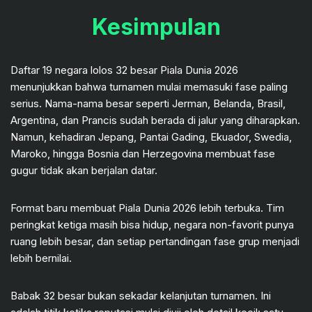
Kesimpulan
Daftar 19 negara lolos 32 besar Piala Dunia 2026
menunjukkan bahwa turnamen mulai memasuki fase paling
serius. Nama-nama besar seperti Jerman, Belanda, Brasil,
Argentina, dan Prancis sudah berada di jalur yang diharapkan.
Namun, kehadiran Jepang, Pantai Gading, Ekuador, Swedia,
Maroko, hingga Bosnia dan Herzegovina membuat fase
gugur tidak akan berjalan datar.
Format baru membuat Piala Dunia 2026 lebih terbuka. Tim
peringkat ketiga masih bisa hidup, negara non-favorit punya
ruang lebih besar, dan setiap pertandingan fase grup menjadi
lebih bernilai.
Babak 32 besar bukan sekadar kelanjutan turnamen. Ini