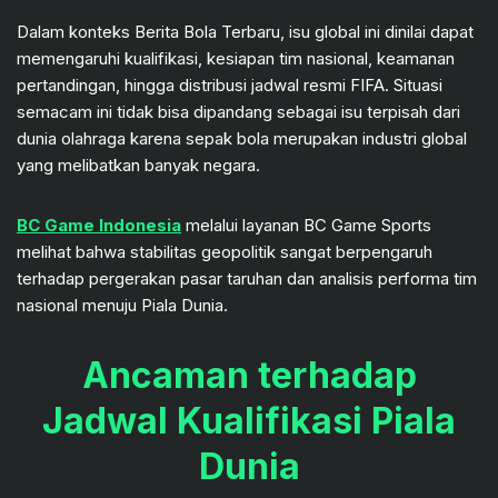
Dalam konteks Berita Bola Terbaru, isu global ini dinilai dapat
memengaruhi kualifikasi, kesiapan tim nasional, keamanan
pertandingan, hingga distribusi jadwal resmi FIFA. Situasi
semacam ini tidak bisa dipandang sebagai isu terpisah dari
dunia olahraga karena sepak bola merupakan industri global
yang melibatkan banyak negara.
BC Game Indonesia
melalui layanan BC Game Sports
melihat bahwa stabilitas geopolitik sangat berpengaruh
terhadap pergerakan pasar taruhan dan analisis performa tim
nasional menuju Piala Dunia.
Ancaman terhadap
Jadwal Kualifikasi Piala
Dunia