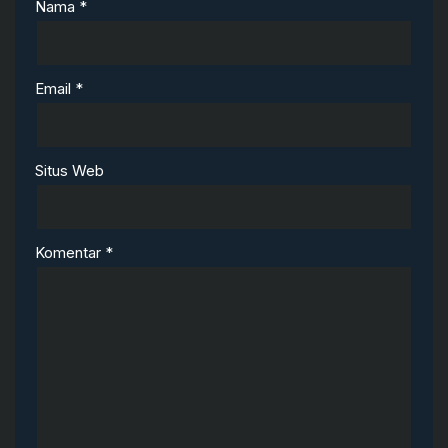
Nama
*
Email
*
Situs Web
Komentar
*