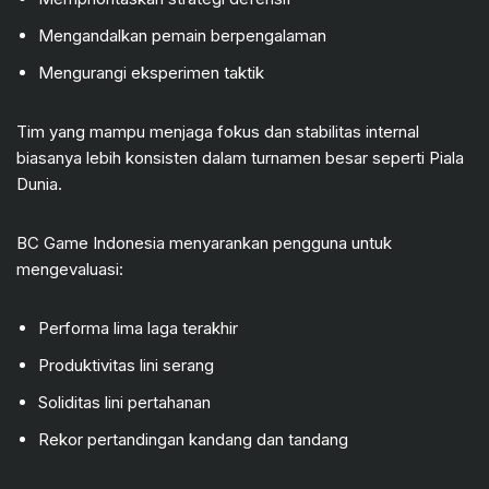
Mengandalkan pemain berpengalaman
Mengurangi eksperimen taktik
Tim yang mampu menjaga fokus dan stabilitas internal
biasanya lebih konsisten dalam turnamen besar seperti Piala
Dunia.
BC Game Indonesia menyarankan pengguna untuk
mengevaluasi:
Performa lima laga terakhir
Produktivitas lini serang
Soliditas lini pertahanan
Rekor pertandingan kandang dan tandang