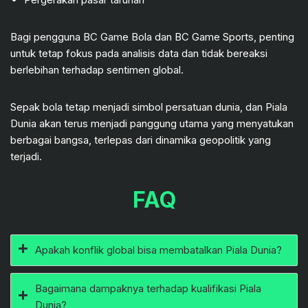
Bagi pengguna BC Game Bola dan BC Game Sports, penting
untuk tetap fokus pada analisis data dan tidak bereaksi
berlebihan terhadap sentimen global.
Sepak bola tetap menjadi simbol persatuan dunia, dan Piala
Dunia akan terus menjadi panggung utama yang menyatukan
berbagai bangsa, terlepas dari dinamika geopolitik yang
terjadi.
FAQ
Apakah konflik global bisa membatalkan Piala Dunia?
Bagaimana dampaknya terhadap kualifikasi Piala
Dunia?