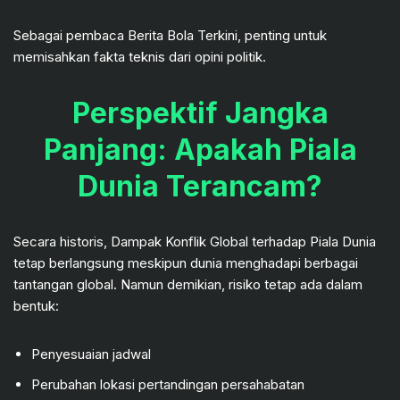
Sebagai pembaca Berita Bola Terkini, penting untuk
memisahkan fakta teknis dari opini politik.
Perspektif Jangka
Panjang: Apakah Piala
Dunia Terancam?
Secara historis, Dampak Konflik Global terhadap Piala Dunia
tetap berlangsung meskipun dunia menghadapi berbagai
tantangan global. Namun demikian, risiko tetap ada dalam
bentuk:
Penyesuaian jadwal
Perubahan lokasi pertandingan persahabatan