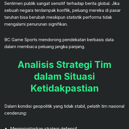
Sentimen publik sangat sensitif terhadap berita global. Jika
sebuah negara terdampak konflik, peluang mereka di pasar
taruhan bisa berubah meskipun statistik performa tidak
mengalami penurunan signifikan.
BC Game Sports mendorong pendekatan berbasis data
dalam membaca peluang jangka panjang.
Analisis Strategi Tim
dalam Situasi
Ketidakpastian
Dalam kondisi geopolitik yang tidak stabil, pelatih tim nasional
cenderung:
Memprioritaskan strategi defensif