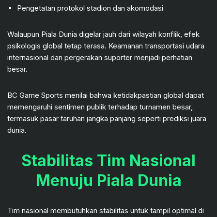
Pengetatan protokol stadion dan akomodasi
Walaupun Piala Dunia digelar jauh dari wilayah konflik, efek
psikologis global tetap terasa. Keamanan transportasi udara
internasional dan pergerakan suporter menjadi perhatian
besar.
BC Game Sports menilai bahwa ketidakpastian global dapat
memengaruhi sentimen publik terhadap turnamen besar,
termasuk pasar taruhan jangka panjang seperti prediksi juara
dunia.
Stabilitas Tim Nasional
Menuju Piala Dunia
Tim nasional membutuhkan stabilitas untuk tampil optimal di