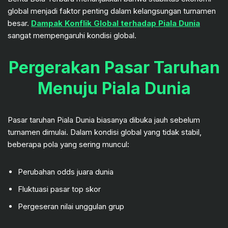
global menjadi faktor penting dalam kelangsungan turnamen
besar.
Dampak Konflik Global terhadap Piala Dunia
sangat mempengaruhi kondisi global.
Pergerakan Pasar Taruhan
Menuju Piala Dunia
Pasar taruhan Piala Dunia biasanya dibuka jauh sebelum
turnamen dimulai. Dalam kondisi global yang tidak stabil,
beberapa pola yang sering muncul:
Perubahan odds juara dunia
Fluktuasi pasar top skor
Pergeseran nilai unggulan grup