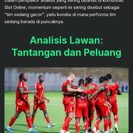
Dalam perspektif analisis yang sering dibahas di komunitas
Slot Online, momentum seperti ini sering disebut sebagai
“tim sedang gacor”, yaitu kondisi di mana performa tim
sedang berada di puncaknya.
Analisis Lawan:
Tantangan dan Peluang