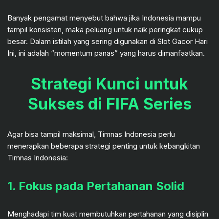
Banyak pengamat menyebut bahwa jika Indonesia mampu
tampil konsisten, maka peluang untuk naik peringkat cukup
besar. Dalam istilah yang sering digunakan di Slot Gacor Hari
Ini, ini adalah “momentum panas” yang harus dimanfaatkan.
Strategi Kunci untuk
Sukses di FIFA Series
Agar bisa tampil maksimal, Timnas Indonesia perlu
menerapkan beberapa strategi penting untuk kebangkitan
Timnas Indonesia:
1. Fokus pada Pertahanan Solid
Menghadapi tim kuat membutuhkan pertahanan yang disiplin