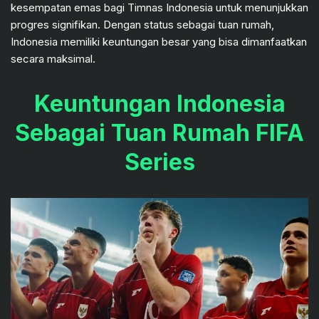
kesempatan emas bagi Timnas Indonesia untuk menunjukkan
progres signifikan. Dengan status sebagai tuan rumah,
Indonesia memiliki keuntungan besar yang bisa dimanfaatkan
secara maksimal.
Keuntungan Indonesia
Sebagai Tuan Rumah FIFA
Series