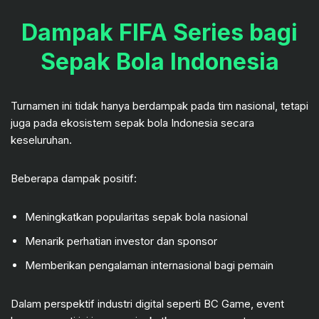
Dampak FIFA Series bagi
Sepak Bola Indonesia
Turnamen ini tidak hanya berdampak pada tim nasional, tetapi
juga pada ekosistem sepak bola Indonesia secara
keseluruhan.
Beberapa dampak positif:
Meningkatkan popularitas sepak bola nasional
Menarik perhatian investor dan sponsor
Memberikan pengalaman internasional bagi pemain
Dalam perspektif industri digital seperti BC Game, event