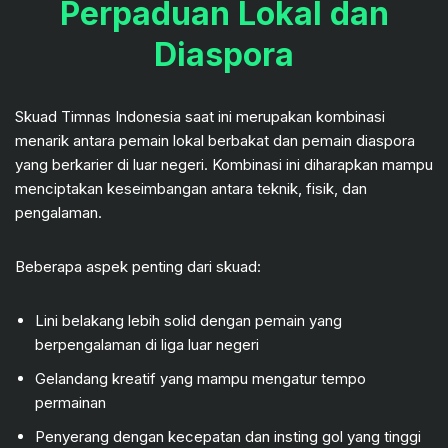
Perpaduan Lokal dan
Diaspora
Skuad Timnas Indonesia saat ini merupakan kombinasi
menarik antara pemain lokal berbakat dan pemain diaspora
yang berkarier di luar negeri. Kombinasi ini diharapkan mampu
menciptakan keseimbangan antara teknik, fisik, dan
pengalaman.
Beberapa aspek penting dari skuad:
Lini belakang lebih solid dengan pemain yang
berpengalaman di liga luar negeri
Gelandang kreatif yang mampu mengatur tempo
permainan
Penyerang dengan kecepatan dan insting gol yang tinggi