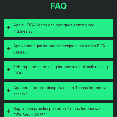
FAQ
Apa itu FIFA Series dan mengapa penting bagi
Indonesia?
Apa keuntungan Indonesia menjadi tuan rumah FIFA
Series?
Seberapa besar peluang Indonesia untuk naik ranking
FIFA?
Apa peran pemain diaspora dalam Timnas Indonesia
saat ini?
Bagaimana prediksi performa Timnas Indonesia di
FIFA Series 2026?