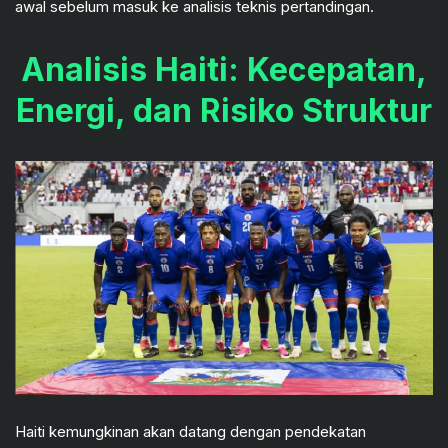
awal sebelum masuk ke analisis teknis pertandingan.
Analisis Haiti: Kecepatan,
Energi, dan Risiko Struktur
Haiti kemungkinan akan datang dengan pendekatan