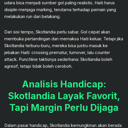
udara bisa menjadi sumber gol paling realistis. Haiti harus
disiplin menjaga marking, terutama terhadap pemain yang
melakukan run dari belakang.
Dari sisi tempo, Skotlandia perlu sabar. Gol cepat akan
membuka pertandingan dan memaksa Haiti keluar. Tetapi jika
Skotlandia terburu-buru, mereka bisa justru masuk ke
jebakan Haiti: crossing prematur, turnover, lalu counter
attack. Punchline taktisnya sederhana: Skotlandia boleh
agresif, tetapi tidak boleh ceroboh.
Analisis Handicap:
Skotlandia Layak Favorit,
Tapi Margin Perlu Dijaga
Dalam pasar handicap, Skotlandia kemungkinan akan berada