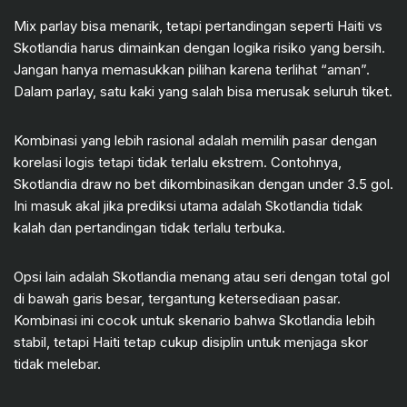
Mix parlay bisa menarik, tetapi pertandingan seperti Haiti vs
Skotlandia harus dimainkan dengan logika risiko yang bersih.
Jangan hanya memasukkan pilihan karena terlihat “aman”.
Dalam parlay, satu kaki yang salah bisa merusak seluruh tiket.
Kombinasi yang lebih rasional adalah memilih pasar dengan
korelasi logis tetapi tidak terlalu ekstrem. Contohnya,
Skotlandia draw no bet dikombinasikan dengan under 3.5 gol.
Ini masuk akal jika prediksi utama adalah Skotlandia tidak
kalah dan pertandingan tidak terlalu terbuka.
Opsi lain adalah Skotlandia menang atau seri dengan total gol
di bawah garis besar, tergantung ketersediaan pasar.
Kombinasi ini cocok untuk skenario bahwa Skotlandia lebih
stabil, tetapi Haiti tetap cukup disiplin untuk menjaga skor
tidak melebar.