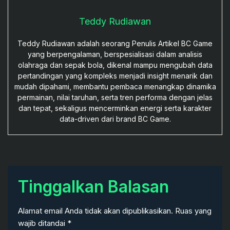
Teddy Rudiawan
Teddy Rudiawan adalah seorang Penulis Artikel BC Game
yang berpengalaman, berspesialisasi dalam analisis
olahraga dan sepak bola, dikenal mampu mengubah data
pertandingan yang kompleks menjadi insight menarik dan
mudah dipahami, membantu pembaca menangkap dinamika
permainan, nilai taruhan, serta tren performa dengan jelas
dan tepat, sekaligus mencerminkan energi serta karakter
data-driven dari brand BC Game.
Tinggalkan Balasan
Alamat email Anda tidak akan dipublikasikan.
Ruas yang
wajib ditandai
*