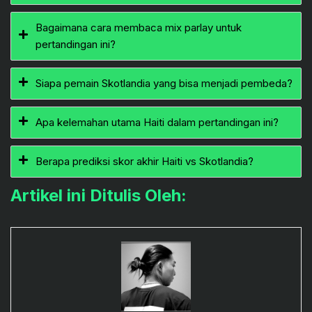
Bagaimana cara membaca mix parlay untuk
pertandingan ini?
Siapa pemain Skotlandia yang bisa menjadi pembeda?
Apa kelemahan utama Haiti dalam pertandingan ini?
Berapa prediksi skor akhir Haiti vs Skotlandia?
Artikel ini Ditulis Oleh: