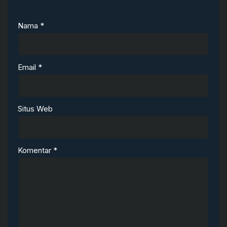
Nama
*
Email
*
Situs Web
Komentar
*