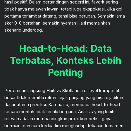
hasil positif. Dalam pertandingan seperti ini, favorit sering
tidak hanya melawan lawan, tetapi juga ekspektasi. Jika gol
pertama terlambat datang, tensi bisa berubah. Semakin lama
skor 0-0 bertahan, semakin nyaman Haiti memainkan
skenario underdog.
Head-to-Head: Data
Terbatas, Konteks Lebih
Penting
Pertemuan langsung Haiti vs Skotlandia di level kompetitif
besar tidak memiliki rekam jejak panjang yang bisa dijadikan
dasar utama prediksi. Karena itu, membaca head-to-head
secara mentah tidak terlalu berguna. Analisis yang lebih
relevan adalah membandingkan profil kompetisi, gaya
bermain, dan cara kedua tim menghadapi tekanan turnamen.