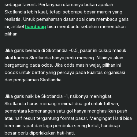
sebagai favorit. Pertanyaan utamanya bukan apakah
Skotlandia lebih kuat, tetapi seberapa besar margin yang
realistis. Untuk pemahaman dasar soal cara membaca garis
ini, artikel
handicap
bisa membantu sebelum menentukan
pilihan.
Jika garis berada di Skotlandia -0.5, pasar ini cukup masuk
akal karena Skotlandia hanya perlu menang. Nilainya akan
bergantung pada odds. Jika odds masih wajar, pilihan ini
cocok untuk bettor yang percaya pada kualitas organisasi
dan pengalaman Skotlandia.
Jika garis naik ke Skotlandia -1, risikonya meningkat.
Skotlandia harus menang minimal dua gol untuk full win,
sementara kemenangan satu gol hanya menghasilkan push
atau half result tergantung format pasar. Mengingat Haiti bisa
bermain rapat dan laga pembuka sering ketat, handicap
besar perlu diperlakukan hati-hati.