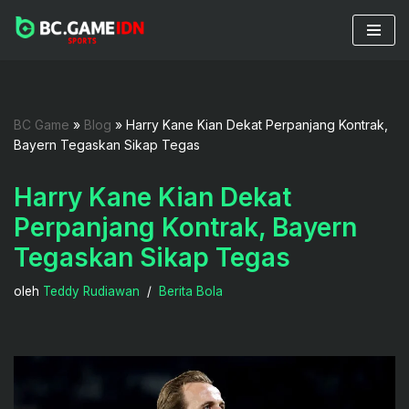
Lompat
ke
konten
BC Game
»
Blog
»
Harry Kane Kian Dekat Perpanjang Kontrak,
Bayern Tegaskan Sikap Tegas
Harry Kane Kian Dekat
Perpanjang Kontrak, Bayern
Tegaskan Sikap Tegas
oleh
Teddy Rudiawan
Berita Bola