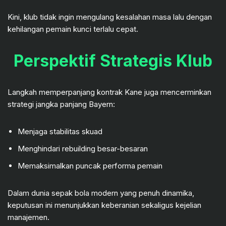
Kini, klub tidak ingin mengulang kesalahan masa lalu dengan
kehilangan pemain kunci terlalu cepat.
Perspektif Strategis Klub
Langkah memperpanjang kontrak Kane juga mencerminkan
strategi jangka panjang Bayern:
Menjaga stabilitas skuad
Menghindari rebuilding besar-besaran
Memaksimalkan puncak performa pemain
Dalam dunia sepak bola modern yang penuh dinamika,
keputusan ini menunjukkan keberanian sekaligus kejelian
manajemen.