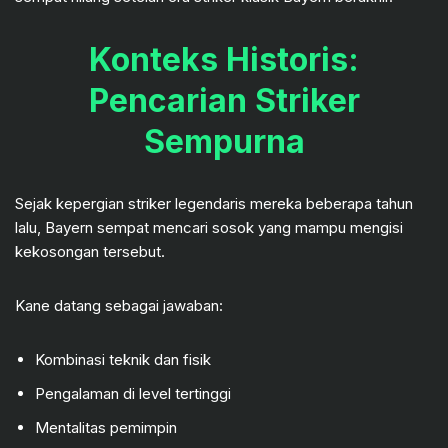
Konteks Historis:
Pencarian Striker
Sempurna
Sejak kepergian striker legendaris mereka beberapa tahun
lalu, Bayern sempat mencari sosok yang mampu mengisi
kekosongan tersebut.
Kane datang sebagai jawaban:
Kombinasi teknik dan fisik
Pengalaman di level tertinggi
Mentalitas pemimpin