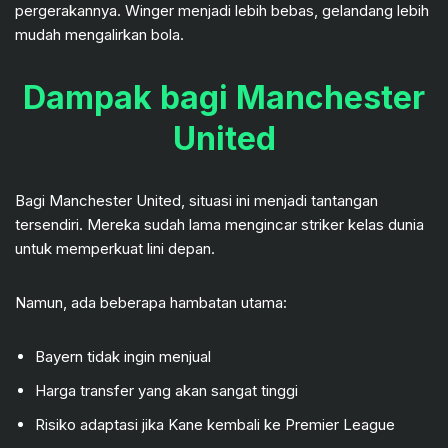
pergerakannya. Winger menjadi lebih bebas, gelandang lebih
mudah mengalirkan bola.
Dampak bagi Manchester
United
Bagi Manchester United, situasi ini menjadi tantangan
tersendiri. Mereka sudah lama mengincar striker kelas dunia
untuk memperkuat lini depan.
Namun, ada beberapa hambatan utama:
Bayern tidak ingin menjual
Harga transfer yang akan sangat tinggi
Risiko adaptasi jika Kane kembali ke Premier League