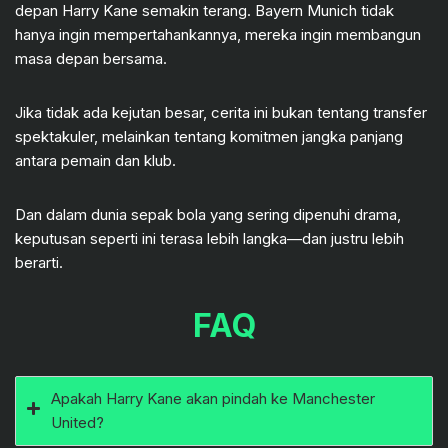
depan Harry Kane semakin terang. Bayern Munich tidak
hanya ingin mempertahankannya, mereka ingin membangun
masa depan bersama.
Jika tidak ada kejutan besar, cerita ini bukan tentang transfer
spektakuler, melainkan tentang komitmen jangka panjang
antara pemain dan klub.
Dan dalam dunia sepak bola yang sering dipenuhi drama,
keputusan seperti ini terasa lebih langka—dan justru lebih
berarti.
FAQ
Apakah Harry Kane akan pindah ke Manchester
United?