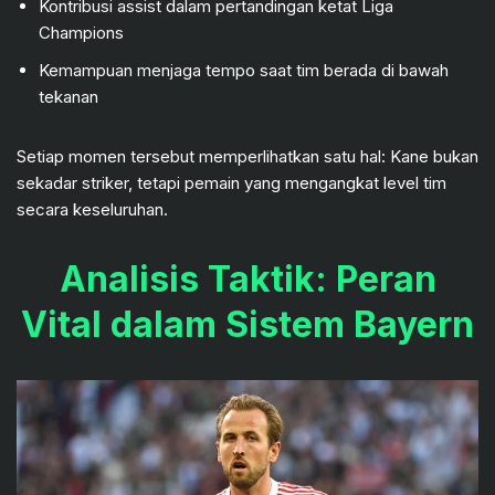
Kontribusi assist dalam pertandingan ketat Liga
Champions
Kemampuan menjaga tempo saat tim berada di bawah
tekanan
Setiap momen tersebut memperlihatkan satu hal: Kane bukan
sekadar striker, tetapi pemain yang mengangkat level tim
secara keseluruhan.
Analisis Taktik: Peran
Vital dalam Sistem Bayern