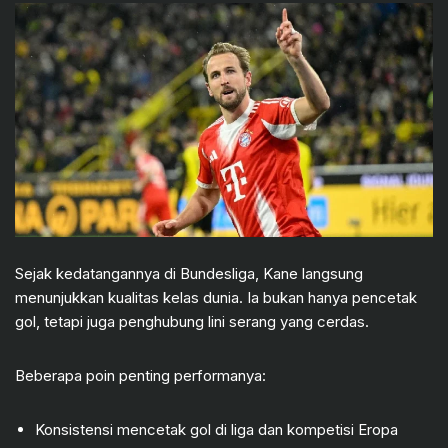
Sejak kedatangannya di Bundesliga, Kane langsung
menunjukkan kualitas kelas dunia. Ia bukan hanya pencetak
gol, tetapi juga penghubung lini serang yang cerdas.
Beberapa poin penting performanya:
Konsistensi mencetak gol di liga dan kompetisi Eropa