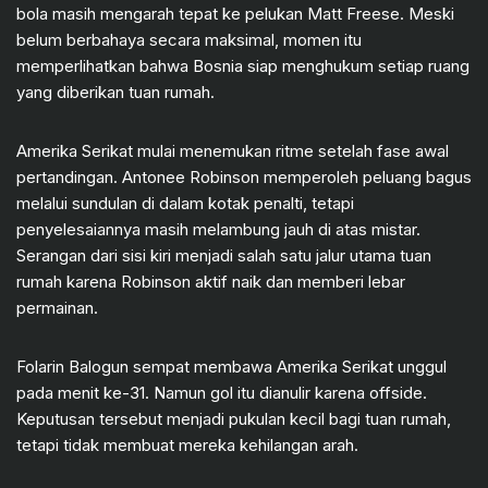
bola masih mengarah tepat ke pelukan Matt Freese. Meski
belum berbahaya secara maksimal, momen itu
memperlihatkan bahwa Bosnia siap menghukum setiap ruang
yang diberikan tuan rumah.
Amerika Serikat mulai menemukan ritme setelah fase awal
pertandingan. Antonee Robinson memperoleh peluang bagus
melalui sundulan di dalam kotak penalti, tetapi
penyelesaiannya masih melambung jauh di atas mistar.
Serangan dari sisi kiri menjadi salah satu jalur utama tuan
rumah karena Robinson aktif naik dan memberi lebar
permainan.
Folarin Balogun sempat membawa Amerika Serikat unggul
pada menit ke-31. Namun gol itu dianulir karena offside.
Keputusan tersebut menjadi pukulan kecil bagi tuan rumah,
tetapi tidak membuat mereka kehilangan arah.