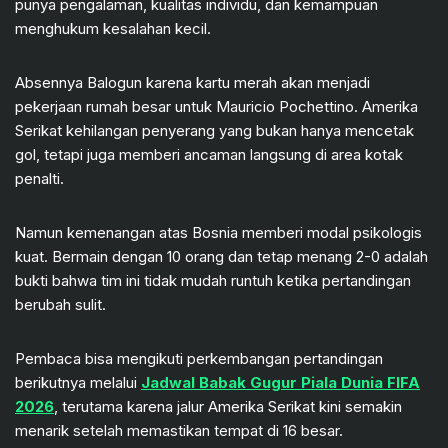
punya pengalaman, kualitas individu, dan kemampuan
menghukum kesalahan kecil.
Absennya Balogun karena kartu merah akan menjadi
pekerjaan rumah besar untuk Mauricio Pochettino. Amerika
Serikat kehilangan penyerang yang bukan hanya mencetak
gol, tetapi juga memberi ancaman langsung di area kotak
penalti.
Namun kemenangan atas Bosnia memberi modal psikologis
kuat. Bermain dengan 10 orang dan tetap menang 2-0 adalah
bukti bahwa tim ini tidak mudah runtuh ketika pertandingan
berubah sulit.
Pembaca bisa mengikuti perkembangan pertandingan
berikutnya melalui
Jadwal Babak Gugur Piala Dunia FIFA
2026
, terutama karena jalur Amerika Serikat kini semakin
menarik setelah memastikan tempat di 16 besar.