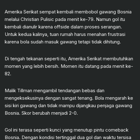
Amerika Serikat sempat kembali membobol gawang Bosnia
melalui Christian Pulisic pada menit ke-79. Namun gol itu
kembali dianulir karena offside dalam proses serangan.
Untuk kedua kalinya, tuan rumah harus menahan frustrasi
karena bola sudah masuk gawang tetapi tidak dihitung.
Di tengah tekanan seperti itu, Amerika Serikat membutuhkan
momen yang lebih bersih. Momen itu datang pada menit ke-
82.
Malik Tillman mengambil tendangan bebas dan
mengeksekusinya dengan sangat tenang. Bola mengarah ke
sisi kiri gawang dan tidak mampu dijangkau penjaga gawang
Bosnia. Skor berubah menjadi 2-0.
Gol ini terasa seperti kunci yang menutup pintu comeback
Bosnia. Dengan kondisi tertinggal dua gol dan waktu tersisa