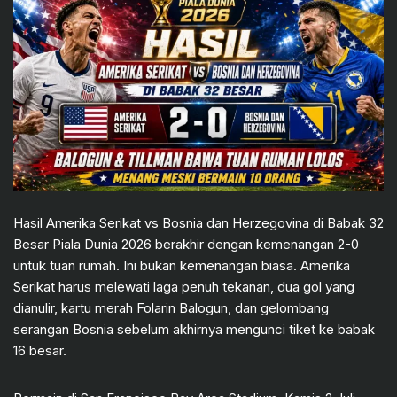
Hasil Amerika Serikat vs Bosnia dan Herzegovina di Babak 32
Besar Piala Dunia 2026 berakhir dengan kemenangan 2-0
untuk tuan rumah. Ini bukan kemenangan biasa. Amerika
Serikat harus melewati laga penuh tekanan, dua gol yang
dianulir, kartu merah Folarin Balogun, dan gelombang
serangan Bosnia sebelum akhirnya mengunci tiket ke babak
16 besar.