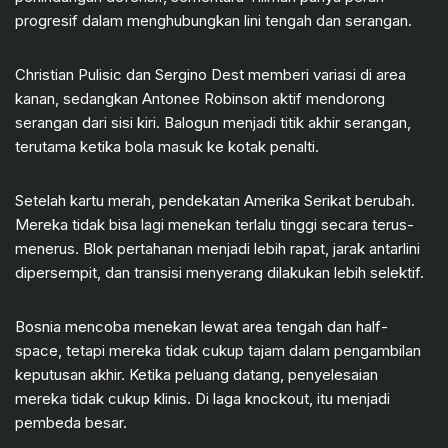
progresif dalam menghubungkan lini tengah dan serangan.
Christian Pulisic dan Sergino Dest memberi variasi di area
kanan, sedangkan Antonee Robinson aktif mendorong
serangan dari sisi kiri. Balogun menjadi titik akhir serangan,
terutama ketika bola masuk ke kotak penalti.
Setelah kartu merah, pendekatan Amerika Serikat berubah.
Mereka tidak bisa lagi menekan terlalu tinggi secara terus-
menerus. Blok pertahanan menjadi lebih rapat, jarak antarlini
dipersempit, dan transisi menyerang dilakukan lebih selektif.
Bosnia mencoba menekan lewat area tengah dan half-
space, tetapi mereka tidak cukup tajam dalam pengambilan
keputusan akhir. Ketika peluang datang, penyelesaian
mereka tidak cukup klinis. Di laga knockout, itu menjadi
pembeda besar.