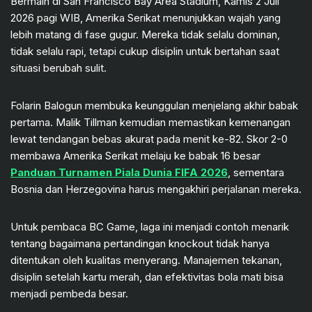
Bermain di San Francisco Bay Area Stadium, Kamis 2 Juli
2026 pagi WIB, Amerika Serikat menunjukkan wajah yang
lebih matang di fase gugur. Mereka tidak selalu dominan,
tidak selalu rapi, tetapi cukup disiplin untuk bertahan saat
situasi berubah sulit.
Folarin Balogun membuka keunggulan menjelang akhir babak
pertama. Malik Tillman kemudian memastikan kemenangan
lewat tendangan bebas akurat pada menit ke-82. Skor 2-0
membawa Amerika Serikat melaju ke babak 16 besar
Panduan Turnamen Piala Dunia FIFA 2026
, sementara
Bosnia dan Herzegovina harus mengakhiri perjalanan mereka.
Untuk pembaca BC Game, laga ini menjadi contoh menarik
tentang bagaimana pertandingan knockout tidak hanya
ditentukan oleh kualitas menyerang. Manajemen tekanan,
disiplin setelah kartu merah, dan efektivitas bola mati bisa
menjadi pembeda besar.