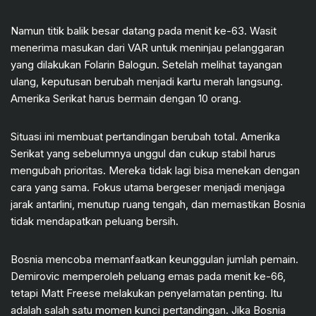
Namun titik balik besar datang pada menit ke-63. Wasit
menerima masukan dari VAR untuk meninjau pelanggaran
yang dilakukan Folarin Balogun. Setelah melihat tayangan
ulang, keputusan berubah menjadi kartu merah langsung.
Amerika Serikat harus bermain dengan 10 orang.
Situasi ini membuat pertandingan berubah total. Amerika
Serikat yang sebelumnya unggul dan cukup stabil harus
mengubah prioritas. Mereka tidak lagi bisa menekan dengan
cara yang sama. Fokus utama bergeser menjadi menjaga
jarak antarlini, menutup ruang tengah, dan memastikan Bosnia
tidak mendapatkan peluang bersih.
Bosnia mencoba memanfaatkan keunggulan jumlah pemain.
Demirovic memperoleh peluang emas pada menit ke-66,
tetapi Matt Freese melakukan penyelamatan penting. Itu
adalah salah satu momen kunci pertandingan. Jika Bosnia