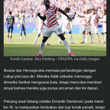
Kredit Gambar: Alex Pantling – FIFA/FIFA via Getty Images
Bosnia dan Herzegovina memulai pertandingan dengan
cukup percaya diri. Mereka tidak sekadar menunggu
Amerika Serikat menguasai bola, tetapi mencoba memberi
sinyal bahwa mereka juga punya ancaman dari lini depan.
Peluang awal datang melalui Ermedin Demirovic pada menit
ke-10. Ia melepaskan tembakan dari luar kotak penalti, tetapi