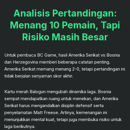
Analisis Pertandingan:
Menang 10 Pemain, Tapi
Risiko Masih Besar
Untuk pembaca BC Game, hasil Amerika Serikat vs Bosnia
dan Herzegovina memberi beberapa catatan penting.
Amerika Serikat memang menang 2-0, tetapi pertandingan ini
tidak berjalan senyaman skor akhir.
Kartu merah Balogun mengubah dinamika laga. Bosnia
sempat mendapatkan ruang untuk menekan, dan Amerika
Serikat harus mengandalkan disiplin defensif serta
penyelamatan Matt Freese. Artinya, kemenangan ini
menunjukkan mental kuat, tetapi juga membuka risiko untuk
laga berikutnya.