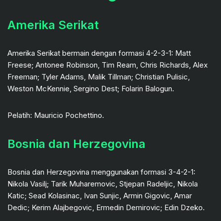
Amerika Serikat
Amerika Serikat bermain dengan formasi 4-2-3-1: Matt
Freese; Antonee Robinson, Tim Ream, Chris Richards, Alex
Freeman; Tyler Adams, Malik Tillman; Christian Pulisic,
Weston McKennie, Sergino Dest; Folarin Balogun.
Pelatih: Mauricio Pochettino.
Bosnia dan Herzegovina
Bosnia dan Herzegovina menggunakan formasi 3-4-2-1:
Nikola Vasilj; Tarik Muharemovic, Stjepan Radeljic, Nikola
Katic; Sead Kolasinac, Ivan Sunjic, Armin Gigovic, Amar
Dedic; Kerim Alajbegovic, Ermedin Demirovic; Edin Dzeko.