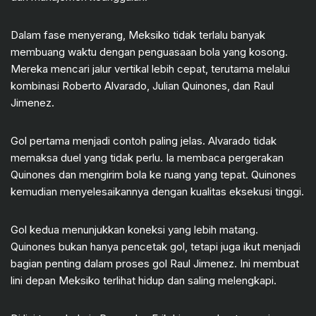
Dalam fase menyerang, Meksiko tidak terlalu banyak
membuang waktu dengan penguasaan bola yang kosong.
Mereka mencari jalur vertikal lebih cepat, terutama melalui
kombinasi Roberto Alvarado, Julian Quinones, dan Raul
Jimenez.
Gol pertama menjadi contoh paling jelas. Alvarado tidak
memaksa duel yang tidak perlu. Ia membaca pergerakan
Quinones dan mengirim bola ke ruang yang tepat. Quinones
kemudian menyelesaikannya dengan kualitas eksekusi tinggi.
Gol kedua menunjukkan koneksi yang lebih matang.
Quinones bukan hanya pencetak gol, tetapi juga ikut menjadi
bagian penting dalam proses gol Raul Jimenez. Ini membuat
lini depan Meksiko terlihat hidup dan saling melengkapi.