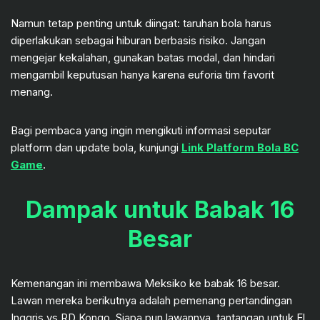
Namun tetap penting untuk diingat: taruhan bola harus
diperlakukan sebagai hiburan berbasis risiko. Jangan
mengejar kekalahan, gunakan batas modal, dan hindari
mengambil keputusan hanya karena euforia tim favorit
menang.
Bagi pembaca yang ingin mengikuti informasi seputar
platform dan update bola, kunjungi
Link Platform Bola BC
Game
.
Dampak untuk Babak 16
Besar
Kemenangan ini membawa Meksiko ke babak 16 besar.
Lawan mereka berikutnya adalah pemenang pertandingan
Inggris vs RD Kongo. Siapa pun lawannya, tantangan untuk El