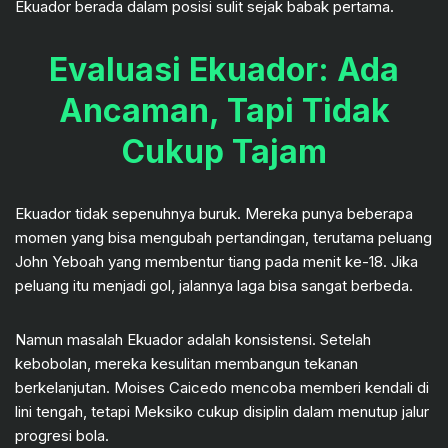
Ekuador berada dalam posisi sulit sejak babak pertama.
Evaluasi Ekuador: Ada
Ancaman, Tapi Tidak
Cukup Tajam
Ekuador tidak sepenuhnya buruk. Mereka punya beberapa
momen yang bisa mengubah pertandingan, terutama peluang
John Yeboah yang membentur tiang pada menit ke-18. Jika
peluang itu menjadi gol, jalannya laga bisa sangat berbeda.
Namun masalah Ekuador adalah konsistensi. Setelah
kebobolan, mereka kesulitan membangun tekanan
berkelanjutan. Moises Caicedo mencoba memberi kendali di
lini tengah, tetapi Meksiko cukup disiplin dalam menutup jalur
progresi bola.