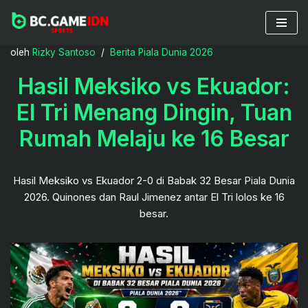
Lompat
oleh
Rizky Santoso
Berita Piala Dunia 2026
ke
konten
Hasil Meksiko vs Ekuador:
El Tri Menang Dingin, Tuan
Rumah Melaju ke 16 Besar
Hasil Meksiko vs Ekuador 2-0 di Babak 32 Besar Piala Dunia
2026. Quinones dan Raul Jimenez antar El Tri lolos ke 16
besar.