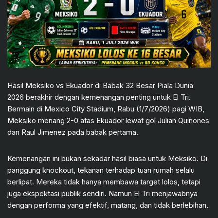
Hasil Meksiko vs Ekuador di Babak 32 Besar Piala Dunia
2026 berakhir dengan kemenangan penting untuk El Tri.
Bermain di Mexico City Stadium, Rabu (1/7/2026) pagi WIB,
Meksiko menang 2-0 atas Ekuador lewat gol Julian Quinones
dan Raul Jimenez pada babak pertama.
Kemenangan ini bukan sekadar hasil biasa untuk Meksiko. Di
panggung knockout, tekanan terhadap tuan rumah selalu
berlipat. Mereka tidak hanya membawa target lolos, tetapi
juga ekspektasi publik sendiri. Namun El Tri menjawabnya
dengan performa yang efektif, matang, dan tidak berlebihan.