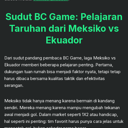
Sudut BC Game: Pelajaran
Taruhan dari Meksiko vs
Ekuador
Dari sudut pandang pembaca BC Game, laga Meksiko vs
Ekuador memberi beberapa pelajaran penting. Pertama,
dukungan tuan rumah bisa menjadi faktor nyata, tetapi tetap
harus dibaca bersama kualitas taktik dan efektivitas
serangan.
Meksiko tidak hanya menang karena bermain di kandang
sendiri. Mereka menang karena mampu mengubah tekanan
awal menjadi gol. Dalam market seperti 1X2 atau handicap,
hal seperti ini penting: tim favorit harus punya cara jelas untuk