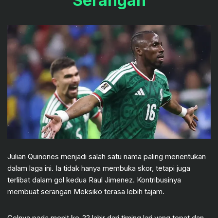
Serangan
Julian Quinones menjadi salah satu nama paling menentukan
dalam laga ini. Ia tidak hanya membuka skor, tetapi juga
terlibat dalam gol kedua Raul Jimenez. Kontribusinya
membuat serangan Meksiko terasa lebih tajam.
Golnya pada menit ke-22 lahir dari timing lari yang tepat dan