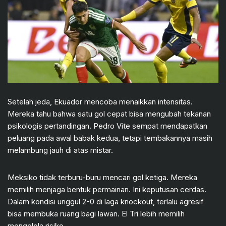
Setelah jeda, Ekuador mencoba menaikkan intensitas.
Mereka tahu bahwa satu gol cepat bisa mengubah tekanan
psikologis pertandingan. Pedro Vite sempat mendapatkan
peluang pada awal babak kedua, tetapi tembakannya masih
melambung jauh di atas mistar.
Meksiko tidak terburu-buru mencari gol ketiga. Mereka
memilih menjaga bentuk permainan. Ini keputusan cerdas.
Dalam kondisi unggul 2-0 di laga knockout, terlalu agresif
bisa membuka ruang bagi lawan. El Tri lebih memilih
mengelola risiko.