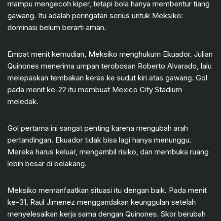
mampu mengecoh kiper, tetapi bola hanya membentur tiang
gawang. Itu adalah peringatan serius untuk Meksiko:
dominasi belum berarti aman.
Empat menit kemudian, Meksiko menghukum Ekuador. Julian
Quinones menerima umpan terobosan Roberto Alvarado, lalu
melepaskan tembakan keras ke sudut kiri atas gawang. Gol
pada menit ke-22 itu membuat Mexico City Stadium
meledak.
Gol pertama ini sangat penting karena mengubah arah
pertandingan. Ekuador tidak bisa lagi hanya menunggu.
Mereka harus keluar, mengambil risiko, dan membuka ruang
lebih besar di belakang.
Meksiko memanfaatkan situasi itu dengan baik. Pada menit
ke-31, Raul Jimenez menggandakan keunggulan setelah
menyelesaikan kerja sama dengan Quinones. Skor berubah