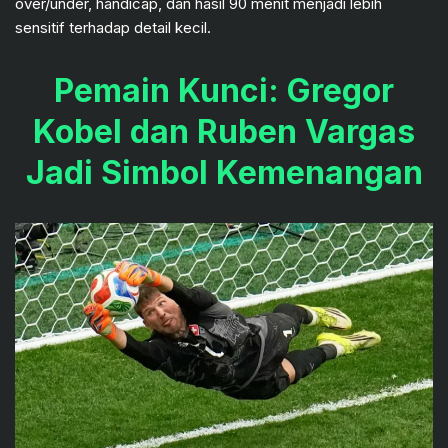
over/under, handicap, dan hasil 90 menit menjadi lebih
sensitif terhadap detail kecil.
Pemain Kunci: Gregor
Kobel dan Ruben Vargas
Jadi Simbol Kemenangan