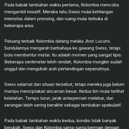
Pada babak tambahan waktu pertama, Kolombia mencoba
mengambil inisiatif. Mereka tahu Swiss mulai kehilangan
intensitas dalam pressing, dan ruang mulai terbuka di
beberapa area.
Peluang terbaik Kolombia datang melalui Jhon Lucumi.
Sundulannya mengarah berbahaya ke gawang Swiss, tetapi
bola membentur mistar. Itu adalah momen yang sangat tipis.
Beberapa sentimeter lebih rendah, Kolombia mungkin sudah
unggul dan mengubah arah pertandingan sepenuhnya.
Swiss selamat dari situasi tersebut, tetapi mereka juga belum
mampu menciptakan ancaman besar. Kedua tim mulai terlihat
kelelahan. Tempo turun, jarak antarpemain melebar, dan
serangan lebih sering berakhir sebagai tembakan spekulatif.
Pada babak tambahan waktu kedua, kondisi tidak banyak
berubah. Swiss dan Kolombia sama-sama bermain dengan