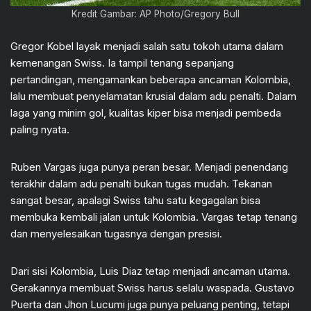
Kredit Gambar: AP Photo/Gregory Bull
Gregor Kobel layak menjadi salah satu tokoh utama dalam
kemenangan Swiss. Ia tampil tenang sepanjang
pertandingan, mengamankan beberapa ancaman Kolombia,
lalu membuat penyelamatan krusial dalam adu penalti. Dalam
laga yang minim gol, kualitas kiper bisa menjadi pembeda
paling nyata.
Ruben Vargas juga punya peran besar. Menjadi penendang
terakhir dalam adu penalti bukan tugas mudah. Tekanan
sangat besar, apalagi Swiss tahu satu kegagalan bisa
membuka kembali jalan untuk Kolombia. Vargas tetap tenang
dan menyelesaikan tugasnya dengan presisi.
Dari sisi Kolombia, Luis Diaz tetap menjadi ancaman utama.
Gerakannya membuat Swiss harus selalu waspada. Gustavo
Puerta dan Jhon Lucumi juga punya peluang penting, tetapi