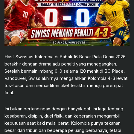
Hasil Swiss vs Kolombia di Babak 16 Besar Piala Dunia 2026
berakhir dengan drama adu penalti yang menegangkan.
Setelah bermain imbang 0-0 selama 120 menit di BC Place,
Vancouver, Swiss akhirnya mengalahkan Kolombia 4-3 lewat
tos-tosan dan memastikan tiket terakhir menuju perempat
final.
Ini bukan pertandingan dengan banyak gol. Ini laga tentang
kesabaran, disiplin, duel fisik, dan keberanian mengambil
keputusan saat kaki mulai berat. Kolombia punya tekanan
besar dari tribun dan beberapa peluang berbahaya, tetapi