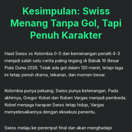
Kesimpulan: Swiss
Menang Tanpa Gol, Tapi
Penuh Karakter
Hasil Swiss vs Kolombia 0-0 dan kemenangan penalti 4-3
menjadi salah satu cerita paling tegang di Babak 16 Besar
Piala Dunia 2026. Tidak ada gol dalam 120 menit, tetapi laga
ini tetap penuh drama, tekanan, dan momen besar.
Kolombia punya peluang. Swiss punya ketenangan. Pada
akhirnya, Gregor Kobel dan Ruben Vargas menjadi pembeda.
Kobel menjaga harapan Swiss tetap hidup, Vargas
menyelesaikannya dengan eksekusi penentu.
Swiss melaju ke perempat final dan akan menghadapi