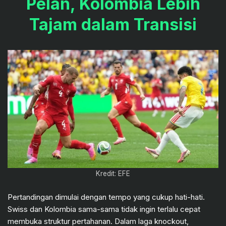
Pelan, Kolombia Lebih
Tajam dalam Transisi
Kredit: EFE
Pertandingan dimulai dengan tempo yang cukup hati-hati.
Swiss dan Kolombia sama-sama tidak ingin terlalu cepat
membuka struktur pertahanan. Dalam laga knockout,