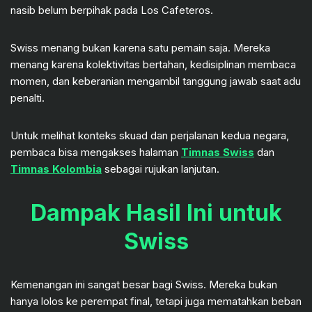
nasib belum berpihak pada Los Cafeteros.
Swiss menang bukan karena satu pemain saja. Mereka
menang karena kolektivitas bertahan, kedisiplinan membaca
momen, dan keberanian mengambil tanggung jawab saat adu
penalti.
Untuk melihat konteks skuad dan perjalanan kedua negara,
pembaca bisa mengakses halaman
Timnas Swiss
dan
Timnas Kolombia
sebagai rujukan lanjutan.
Dampak Hasil Ini untuk
Swiss
Kemenangan ini sangat besar bagi Swiss. Mereka bukan
hanya lolos ke perempat final, tetapi juga mematahkan beban