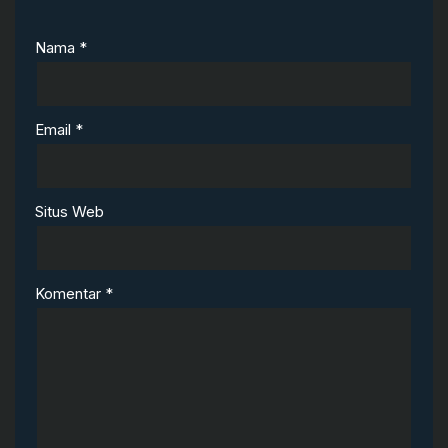
Nama
*
Email
*
Situs Web
Komentar
*