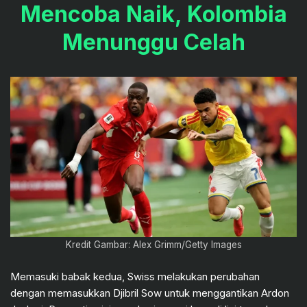
Mencoba Naik, Kolombia
Menunggu Celah
Kredit Gambar: Alex Grimm/Getty Images
Memasuki babak kedua, Swiss melakukan perubahan
dengan memasukkan Djibril Sow untuk menggantikan Ardon