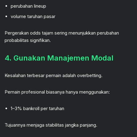
perubahan lineup
volume taruhan pasar
Pergerakan odds tajam sering menunjukkan perubahan
probabilitas signifikan.
4. Gunakan Manajemen Modal
Kesalahan terbesar pemain adalah overbetting.
Pemain profesional biasanya hanya menggunakan:
1–3% bankroll per taruhan
Tujuannya menjaga stabilitas jangka panjang.