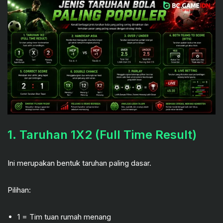
1. Taruhan 1X2 (Full Time Result)
Ini merupakan bentuk taruhan paling dasar.
Pilihan:
1 = Tim tuan rumah menang