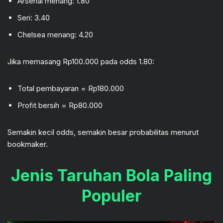
Arsenal menang: 1.80
Seri: 3.40
Chelsea menang: 4.20
Jika memasang Rp100.000 pada odds 1.80:
Total pembayaran = Rp180.000
Profit bersih = Rp80.000
Semakin kecil odds, semakin besar probabilitas menurut
bookmaker.
Jenis Taruhan Bola Paling
Populer