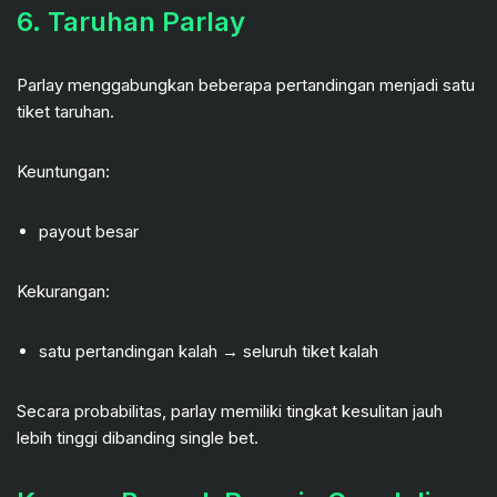
6. Taruhan Parlay
Parlay menggabungkan beberapa pertandingan menjadi satu
tiket taruhan.
Keuntungan:
payout besar
Kekurangan:
satu pertandingan kalah → seluruh tiket kalah
Secara probabilitas, parlay memiliki tingkat kesulitan jauh
lebih tinggi dibanding single bet.