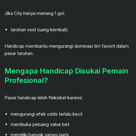
Jika City hanya menang 1 gol:
taruhan void (uang kembali)
Handicap membantu mengurangi dominasi tim favorit dalam
pasar taruhan.
Mengapa Handicap Disukai Pemain
Profesional?
Pasar handicap lebih fleksibel karena:
mengurangi efek odds terlalu kecil
membuka peluang value bet
memiliki banyak variasi garis