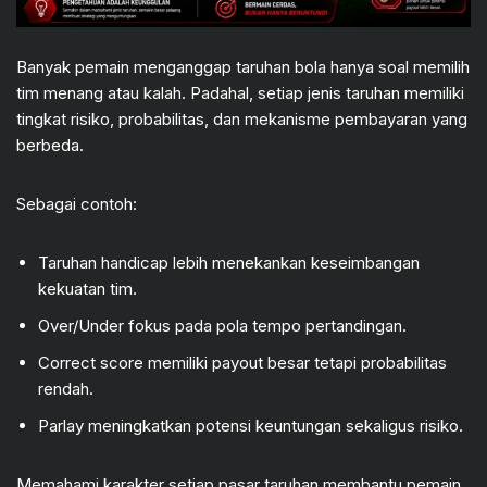
Banyak pemain menganggap taruhan bola hanya soal memilih
tim menang atau kalah. Padahal, setiap jenis taruhan memiliki
tingkat risiko, probabilitas, dan mekanisme pembayaran yang
berbeda.
Sebagai contoh:
Taruhan handicap lebih menekankan keseimbangan
kekuatan tim.
Over/Under fokus pada pola tempo pertandingan.
Correct score memiliki payout besar tetapi probabilitas
rendah.
Parlay meningkatkan potensi keuntungan sekaligus risiko.
Memahami karakter setiap pasar taruhan membantu pemain