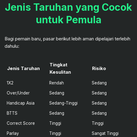
Jenis Taruhan yang Cocok
untuk Pemula
Bagi pemain baru, pasar berikut lebih aman dipelajari terlebih
dahulu:
Tingkat
Jenis Taruhan
Risiko
Kesulitan
1X2
Rendah
Sedang
Over/Under
Sedang
Sedang
Handicap Asia
Sedang-Tinggi
Sedang
BTTS
Sedang
Sedang
Correct Score
Tinggi
Tinggi
Parlay
Tinggi
Sangat Tinggi