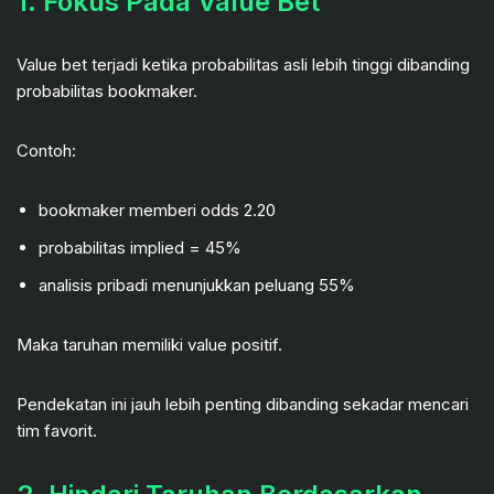
1. Fokus Pada Value Bet
Value bet terjadi ketika probabilitas asli lebih tinggi dibanding
probabilitas bookmaker.
Contoh:
bookmaker memberi odds 2.20
probabilitas implied = 45%
analisis pribadi menunjukkan peluang 55%
Maka taruhan memiliki value positif.
Pendekatan ini jauh lebih penting dibanding sekadar mencari
tim favorit.