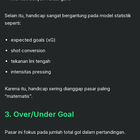
Selain itu, handicap sangat bergantung pada model statistik
seperti:
expected goals (xG)
shot conversion
tekanan lini tengah
intensitas pressing
Karena itu, handicap sering dianggap pasar paling
“matematis”.
3. Over/Under Goal
Pasar ini fokus pada jumlah total gol dalam pertandingan.