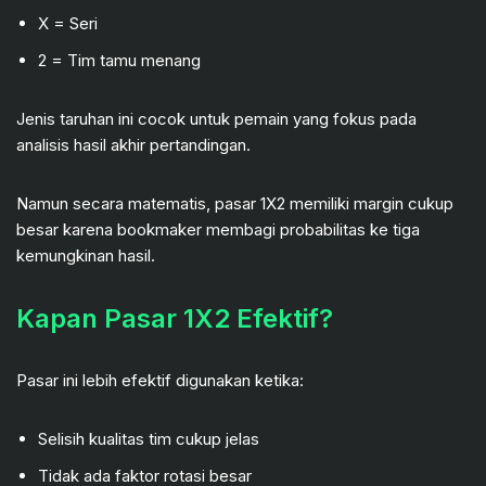
X = Seri
2 = Tim tamu menang
Jenis taruhan ini cocok untuk pemain yang fokus pada
analisis hasil akhir pertandingan.
Namun secara matematis, pasar 1X2 memiliki margin cukup
besar karena bookmaker membagi probabilitas ke tiga
kemungkinan hasil.
Kapan Pasar 1X2 Efektif?
Pasar ini lebih efektif digunakan ketika:
Selisih kualitas tim cukup jelas
Tidak ada faktor rotasi besar