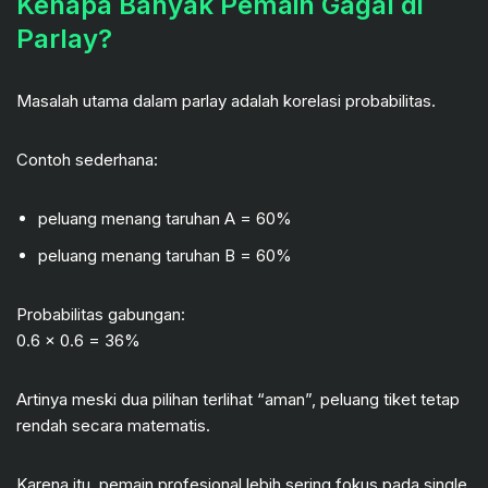
Kenapa Banyak Pemain Gagal di
Parlay?
Masalah utama dalam parlay adalah korelasi probabilitas.
Contoh sederhana:
peluang menang taruhan A = 60%
peluang menang taruhan B = 60%
Probabilitas gabungan:
0.6 × 0.6 = 36%
Artinya meski dua pilihan terlihat “aman”, peluang tiket tetap
rendah secara matematis.
Karena itu, pemain profesional lebih sering fokus pada single