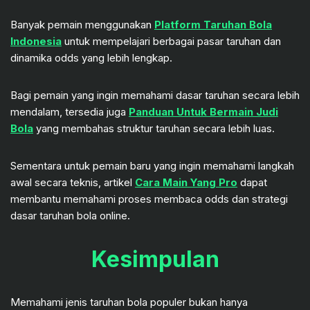
Banyak pemain menggunakan
Platform Taruhan Bola
Indonesia
untuk mempelajari berbagai pasar taruhan dan
dinamika odds yang lebih lengkap.
Bagi pemain yang ingin memahami dasar taruhan secara lebih
mendalam, tersedia juga
Panduan Untuk Bermain Judi
Bola
yang membahas struktur taruhan secara lebih luas.
Sementara untuk pemain baru yang ingin memahami langkah
awal secara teknis, artikel
Cara Main Yang Pro
dapat
membantu memahami proses membaca odds dan strategi
dasar taruhan bola online.
Kesimpulan
Memahami jenis taruhan bola populer bukan hanya