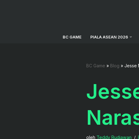
Lompat
ke
konten
BC GAME
PIALA ASEAN 2026
BC Game
»
Blog
»
Jesse 
Jess
Naras
oleh
Teddy Rudiawan