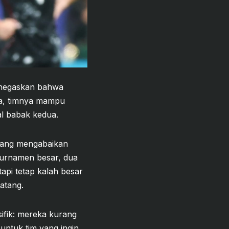
menegaskan bahwa
ya, timnya mampu
l babak kedua.
edang mengabaikan
 turnamen besar, dua
tapi tetap kalah besar
atang.
sifik: mereka kurang
untuk tim yang ingin