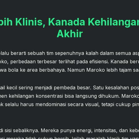
ih Klinis, Kanada Kehilang
Akhir
elalu berarti sebuah tim sepenuhnya kalah dalam semua a
o, perbedaan terbesar terlihat pada efisiensi. Kanada ber
 bola ke area berbahaya. Namun Maroko lebih tajam saa
ail kecil sering menjadi pembeda besar. Satu kesalahan posis
men kehilangan konsentrasi bisa langsung dihukum. Maro
idak selalu harus mendominasi secara visual, tetapi cukup
i sisi sebaliknya. Mereka punya energi, intensitas, dan ke
kusi mereka tidak cukup bersih. Inilah masalah klasik tim ya