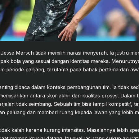
 Jesse Marsch tidak memilih narasi menyerah. Ia justru 
ak bola yang sesuai dengan identitas mereka. Menurutn
 periode panjang, terutama pada babak pertama dan awa
nting dibaca dalam konteks pembangunan tim. Ia tidak s
 memisahkan antara skor akhir dan kualitas proses. Dalam
rjalan tidak seimbang. Sebuah tim bisa tampil kompetitif, te
kan peluang dan memberi ruang kepada lawan yang lebih m
idak kalah karena kurang intensitas. Masalahnya lebih spe
saat momen krusial datang. Itu evaluasi yang cukup akurat 