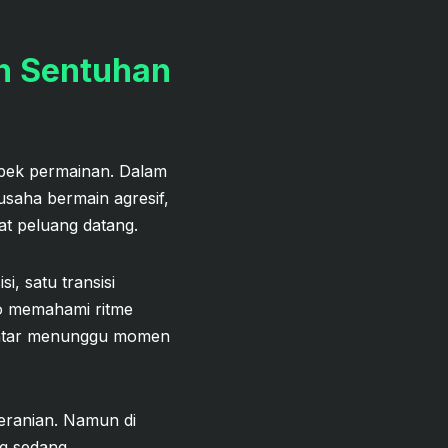
an Sentuhan
spek permainan. Dalam
usaha bermain agresif,
t peluang datang.
i, satu transisi
ko memahami ritme
 pintar menunggu momen
beranian. Namun di
ng sedang