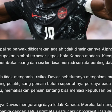
paling banyak dibicarakan adalah tidak dimainkannya Alph
rupakan simbol terbesar sepak bola Kanada modern. Kecep
ka ruang dari sisi kiri bisa menjadi senjata penting dalam
 tidak mengambil risiko. Davies sebelumnya mengalami ma
ang pelatih, sang pemain belum sepenuhnya percaya pada 
 itu, memaksakan pemain bintang bisa menjadi keputusan b
ennya Davies mengurangi daya ledak Kanada. Mereka kehilan
nya dengan satu sprint atau satu carry progresif. Dari si