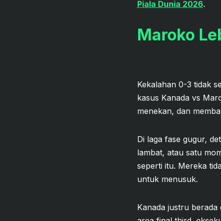
Piala Dunia 2026
.
Maroko Leb
Kekalahan 0-3 tidak s
kasus Kanada vs Marok
menekan, dan membawa
Di laga fase gugur, det
lambat, atau satu mo
seperti itu. Mereka t
untuk menusuk.
Kanada justru berada d
area final third, ekse