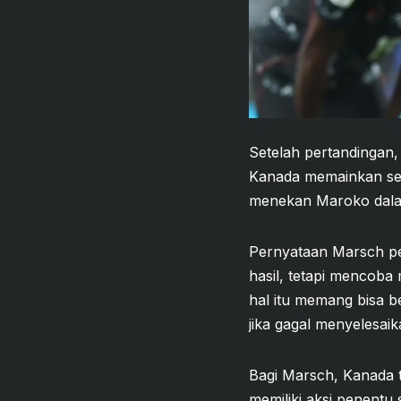
Setelah pertandingan,
Kanada memainkan sep
menekan Maroko dalam
Pernyataan Marsch pe
hasil, tetapi mencoba
hal itu memang bisa be
jika gagal menyelesai
Bagi Marsch, Kanada t
memiliki aksi penentu 