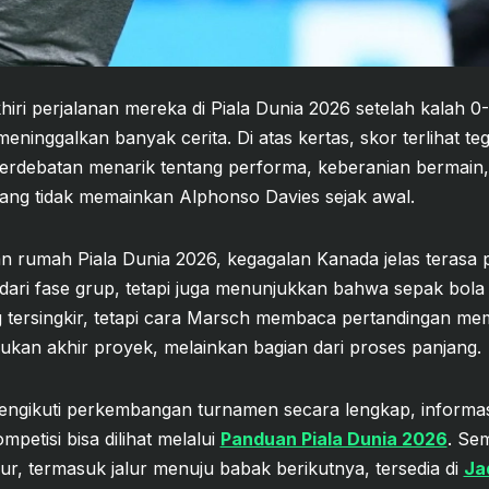
ri perjalanan mereka di Piala Dunia 2026 setelah kalah 0
eninggalkan banyak cerita. Di atas kertas, skor terlihat te
perdebatan menarik tentang performa, keberanian bermain,
ang tidak memainkan Alphonso Davies sejak awal.
n rumah Piala Dunia 2026, kegagalan Kanada jelas terasa p
s dari fase grup, tetapi juga menunjukkan bahwa sepak bol
 tersingkir, tetapi cara Marsch membaca pertandingan m
ukan akhir proyek, melainkan bagian dari proses panjang.
ngikuti perkembangan turnamen secara lengkap, informasi
mpetisi bisa dilihat melalui
Panduan Piala Dunia 2026
. Se
ur, termasuk jalur menuju babak berikutnya, tersedia di
Ja