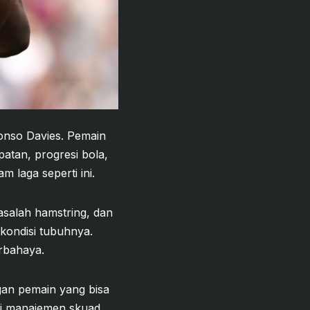
onso Davies. Pemain
atan, progresi bola,
 laga seperti ini.
salah hamstring, dan
kondisi tubuhnya.
erbahaya.
gan pemain yang bisa
si manajemen skuad,