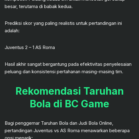
besar, terutama di babak kedua.
Prediksi skor yang paling realistis untuk pertandingan ini
adalah:
Juventus 2 – 1 AS Roma
Hasil akhir sangat bergantung pada efektivitas penyelesaian
peluang dan konsistensi pertahanan masing-masing tim.
Rekomendasi Taruhan
Bola di BC Game
Bagi penggemar Taruhan Bola dan Judi Bola Online,
pertandingan Juventus vs AS Roma menawarkan beberapa
opsi menarik: