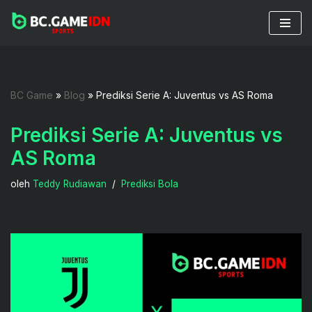
Lompat
ke
konten
BC Game
»
Blog
»
Prediksi Serie A: Juventus vs AS Roma
Prediksi Serie A: Juventus vs
AS Roma
oleh
Teddy Rudiawan
Prediksi Bola