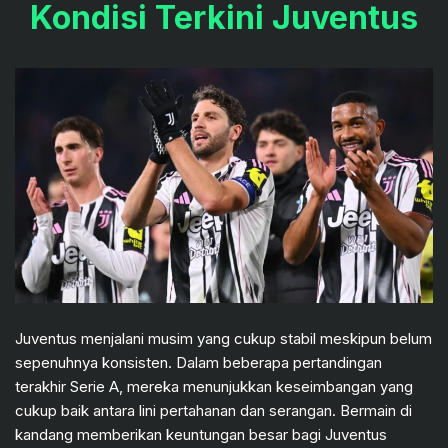
Kondisi Terkini Juventus
Juventus menjalani musim yang cukup stabil meskipun belum
sepenuhnya konsisten. Dalam beberapa pertandingan
terakhir Serie A, mereka menunjukkan keseimbangan yang
cukup baik antara lini pertahanan dan serangan. Bermain di
kandang memberikan keuntungan besar bagi Juventus