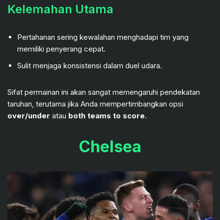
Kelemahan Utama
Pertahanan sering kewalahan menghadapi tim yang
memiliki penyerang cepat.
Sulit menjaga konsistensi dalam duel udara.
Sifat permainan ini akan sangat memengaruhi pendekatan
taruhan, terutama jika Anda mempertimbangkan opsi
over/under
atau
both teams to score
.
Chelsea