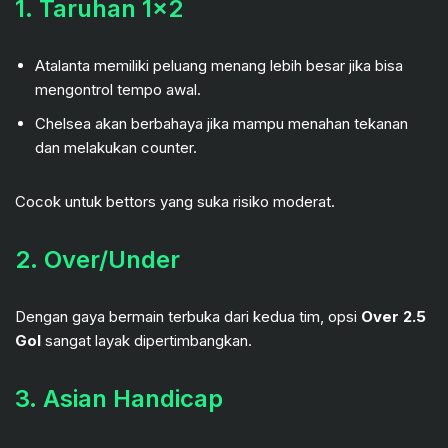
1. Taruhan 1×2
Atalanta memiliki peluang menang lebih besar jika bisa
mengontrol tempo awal.
Chelsea akan berbahaya jika mampu menahan tekanan
dan melakukan counter.
Cocok untuk bettors yang suka risiko moderat.
2. Over/Under
Dengan gaya bermain terbuka dari kedua tim, opsi
Over 2.5
Gol
sangat layak dipertimbangkan.
3. Asian Handicap