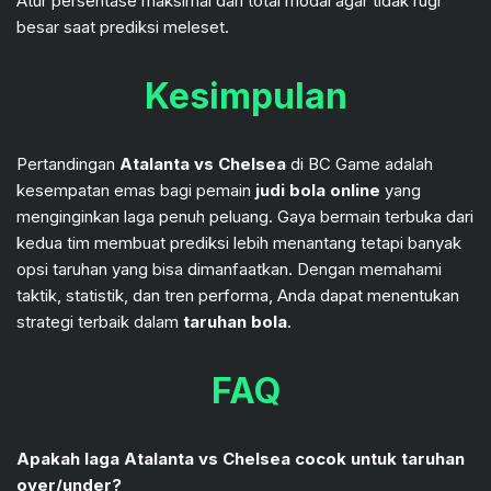
Atur persentase maksimal dari total modal agar tidak rugi
besar saat prediksi meleset.
Kesimpulan
Pertandingan
Atalanta vs Chelsea
di BC Game adalah
kesempatan emas bagi pemain
judi bola online
yang
menginginkan laga penuh peluang. Gaya bermain terbuka dari
kedua tim membuat prediksi lebih menantang tetapi banyak
opsi taruhan yang bisa dimanfaatkan. Dengan memahami
taktik, statistik, dan tren performa, Anda dapat menentukan
strategi terbaik dalam
taruhan bola
.
FAQ
Apakah laga Atalanta vs Chelsea cocok untuk taruhan
over/under?