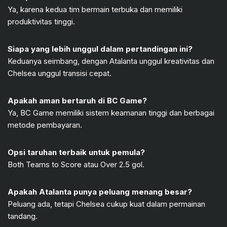
Ya, karena kedua tim bermain terbuka dan memiliki
produktivitas tinggi.
Siapa yang lebih unggul dalam pertandingan ini?
Keduanya seimbang, dengan Atalanta unggul kreativitas dan
Chelsea unggul transisi cepat.
Apakah aman bertaruh di BC Game?
Ya, BC Game memiliki sistem keamanan tinggi dan berbagai
metode pembayaran.
Opsi taruhan terbaik untuk pemula?
Both Teams to Score atau Over 2.5 gol.
Apakah Atalanta punya peluang menang besar?
Peluang ada, tetapi Chelsea cukup kuat dalam permainan
tandang.