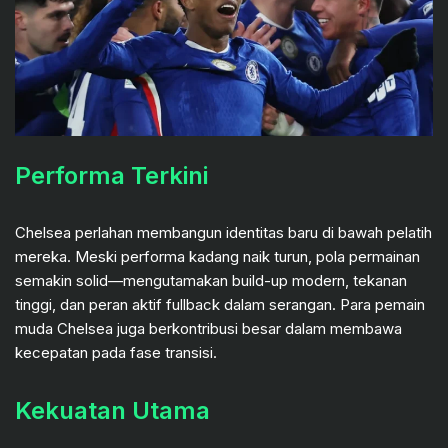
Performa Terkini
Chelsea perlahan membangun identitas baru di bawah pelatih
mereka. Meski performa kadang naik turun, pola permainan
semakin solid—mengutamakan build-up modern, tekanan
tinggi, dan peran aktif fullback dalam serangan. Para pemain
muda Chelsea juga berkontribusi besar dalam membawa
kecepatan pada fase transisi.
Kekuatan Utama