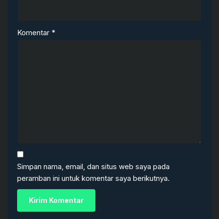
Komentar
*
Simpan nama, email, dan situs web saya pada
peramban ini untuk komentar saya berikutnya.