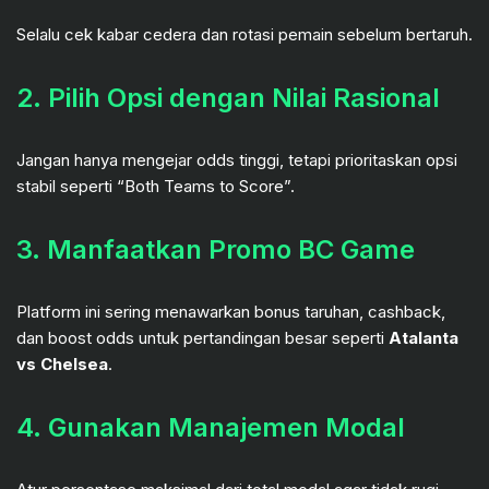
Selalu cek kabar cedera dan rotasi pemain sebelum bertaruh.
2. Pilih Opsi dengan Nilai Rasional
Jangan hanya mengejar odds tinggi, tetapi prioritaskan opsi
stabil seperti “Both Teams to Score”.
3. Manfaatkan Promo BC Game
Platform ini sering menawarkan bonus taruhan, cashback,
dan boost odds untuk pertandingan besar seperti
Atalanta
vs Chelsea
.
4. Gunakan Manajemen Modal