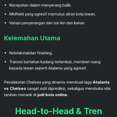
Kecepatan dalam menyerang balik.
Midfield yang agresif memutus aliran bola lawan.
Variasi penyerangan dari sisi kiri dan kanan.
Kelemahan Utama
Ketidakstabilan finishing.
Transisi bertahan kadang terlambat, memberi ruang
kepada lawan seperti Atalanta yang agresif.
Pendekatan Chelsea yang dinamis membuat laga
Atalanta
vs Chelsea
sangat sulit diprediksi, sekaligus membuka nilai
taruhan menarik di
judi bola online
.
Head-to-Head & Tren