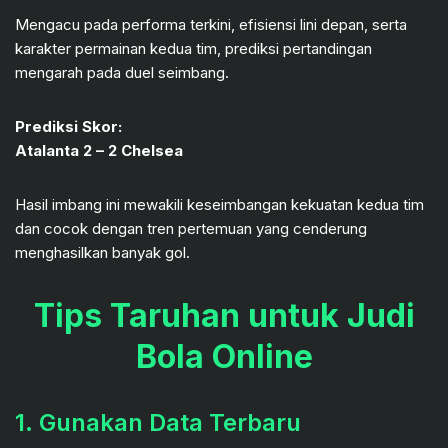
Mengacu pada performa terkini, efisiensi lini depan, serta
karakter permainan kedua tim, prediksi pertandingan
mengarah pada duel seimbang.
Prediksi Skor:
Atalanta 2 – 2 Chelsea
Hasil imbang ini mewakili keseimbangan kekuatan kedua tim
dan cocok dengan tren pertemuan yang cenderung
menghasilkan banyak gol.
Tips Taruhan untuk Judi
Bola Online
1. Gunakan Data Terbaru