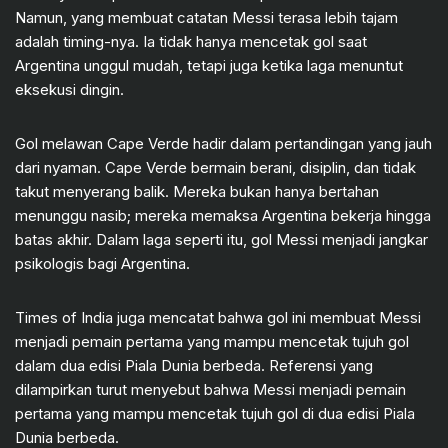
Namun, yang membuat catatan Messi terasa lebih tajam
adalah timing-nya. Ia tidak hanya mencetak gol saat
Argentina unggul mudah, tetapi juga ketika laga menuntut
eksekusi dingin.
Gol melawan Cape Verde hadir dalam pertandingan yang jauh
dari nyaman. Cape Verde bermain berani, disiplin, dan tidak
takut menyerang balik. Mereka bukan hanya bertahan
menunggu nasib; mereka memaksa Argentina bekerja hingga
batas akhir. Dalam laga seperti itu, gol Messi menjadi jangkar
psikologis bagi Argentina.
Times of India juga mencatat bahwa gol ini membuat Messi
menjadi pemain pertama yang mampu mencetak tujuh gol
dalam dua edisi Piala Dunia berbeda. Referensi yang
dilampirkan turut menyebut bahwa Messi menjadi pemain
pertama yang mampu mencetak tujuh gol di dua edisi Piala
Dunia berbeda.