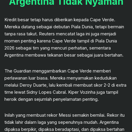
Argentina Tidak Nyaman
Kredit besar tetap harus diberikan kepada Cape Verde.
Mereka datang sebagai debutan Piala Dunia, tetapi bermain
tanpa rasa takut. Reuters mencatat laga ini juga menjadi
momen penting karena Cape Verde tampil di Piala Dunia
2026 sebagai tim yang mencuri perhatian, sementara
Argentina membawa tekanan besar sebagai juara bertahan.
The Guardian menggambarkan Cape Verde memberi
perlawanan luar biasa. Mereka menyamakan kedudukan
melalui Deroy Duarte, lalu kembali membuat skor 2-2 di extra
time lewat Sidny Lopes Cabral. Kiper Vozinha juga tampil
heroik dengan sejumlah penyelamatan penting.
Inilah yang membuat rekor Messi semakin bernilai. Rekor itu
tidak lahir dalam laga yang sepenuhnya mudah. Argentina
dipaksa berpikir, dipaksa beradaptasi, dan dipaksa bertahan