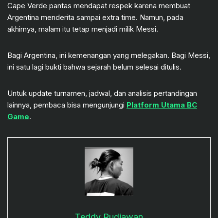
Cape Verde pantas mendapat respek karena membuat
Argentina menderita sampai extra time. Namun, pada
akhirnya, malam itu tetap menjadi milik Messi.
Bagi Argentina, ini kemenangan yang melegakan. Bagi Messi,
ini satu lagi bukti bahwa sejarah belum selesai ditulis.
Untuk update turnamen, jadwal, dan analisis pertandingan
lainnya, pembaca bisa mengunjungi
Platform Utama BC
Game
.
Teddy Rudiawan