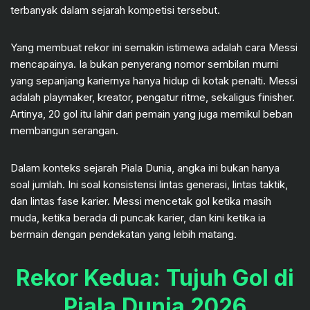
terbanyak dalam sejarah kompetisi tersebut.
Yang membuat rekor ini semakin istimewa adalah cara Messi
mencapainya. Ia bukan penyerang nomor sembilan murni
yang sepanjang kariernya hanya hidup di kotak penalti. Messi
adalah playmaker, kreator, pengatur ritme, sekaligus finisher.
Artinya, 20 gol itu lahir dari pemain yang juga memikul beban
membangun serangan.
Dalam konteks sejarah Piala Dunia, angka ini bukan hanya
soal jumlah. Ini soal konsistensi lintas generasi, lintas taktik,
dan lintas fase karier. Messi mencetak gol ketika masih
muda, ketika berada di puncak karier, dan kini ketika ia
bermain dengan pendekatan yang lebih matang.
Rekor Kedua: Tujuh Gol di
Piala Dunia 2026