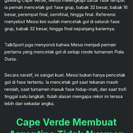
gawang Cape Verde, Messi melengkapi daftar fase tempat
ia pernah mencetak gol: fase grup, babak 32 besar, babak 16
besar, perempat final, semifinal, hingga final. Referensi
menyebut Messi kini sudah mencetak gol di seluruh fase
grup, babak 32 besar, hingga final sepanjang kariernya.
TalkSport juga menyoroti bahwa Messi menjadi pemain
pertama yang mencetak gol di setiap ronde turnamen Piala
Dunia.
Secara naratif, ini sangat kuat. Messi bukan hanya pencetak
gol di fase tertentu. Ia mencetak gol saat tekanan masih
rendah, saat turnamen masuk fase hidup-mati, dan saat trofi
tinggal satu langkah. Itulah alasan mengapa rekor ini terasa
lebih dari sekadar angka.
Cape Verde Membuat