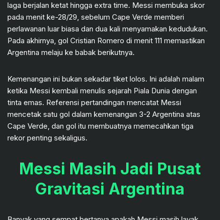
laga berjalan ketat hingga extra time. Messi membuka skor
pada menit ke-28/29, sebelum Cape Verde memberi
perlawanan luar biasa dan dua kali menyamakan kedudukan.
Pada akhirnya, gol Cristian Romero di menit 111 memastikan
Argentina melaju ke babak berikutnya.
Kemenangan ini bukan sekadar tiket lolos. Ini adalah malam
ketika Messi kembali menulis sejarah Piala Dunia dengan
tinta emas. Referensi pertandingan mencatat Messi
mencetak satu gol dalam kemenangan 3-2 Argentina atas
Cape Verde, dan gol itu membuatnya memecahkan tiga
rekor penting sekaligus.
Messi Masih Jadi Pusat
Gravitasi Argentina
Banyak yang sempat bertanya apakah Messi masih layak