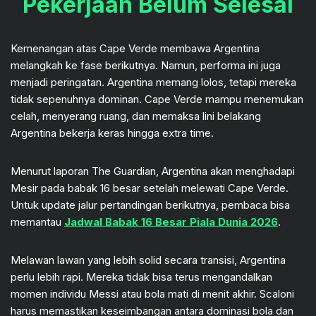
Pekerjaan Belum Selesai
Kemenangan atas Cape Verde membawa Argentina
melangkah ke fase berikutnya. Namun, performa ini juga
menjadi peringatan. Argentina memang lolos, tetapi mereka
tidak sepenuhnya dominan. Cape Verde mampu menemukan
celah, menyerang ruang, dan memaksa lini belakang
Argentina bekerja keras hingga extra time.
Menurut laporan The Guardian, Argentina akan menghadapi
Mesir pada babak 16 besar setelah melewati Cape Verde.
Untuk update jalur pertandingan berikutnya, pembaca bisa
memantau
Jadwal Babak 16 Besar Piala Dunia 2026
.
Melawan lawan yang lebih solid secara transisi, Argentina
perlu lebih rapi. Mereka tidak bisa terus mengandalkan
momen individu Messi atau bola mati di menit akhir. Scaloni
harus memastikan keseimbangan antara dominasi bola dan