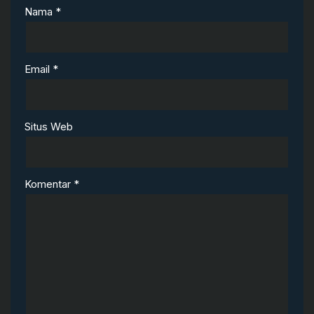
Nama
*
Email
*
Situs Web
Komentar
*