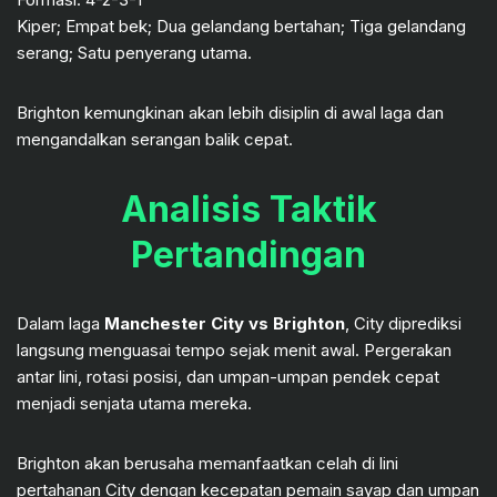
Kiper; Empat bek; Dua gelandang bertahan; Tiga gelandang
serang; Satu penyerang utama.
Brighton kemungkinan akan lebih disiplin di awal laga dan
mengandalkan serangan balik cepat.
Analisis Taktik
Pertandingan
Dalam laga
Manchester City vs Brighton
, City diprediksi
langsung menguasai tempo sejak menit awal. Pergerakan
antar lini, rotasi posisi, dan umpan-umpan pendek cepat
menjadi senjata utama mereka.
Brighton akan berusaha memanfaatkan celah di lini
pertahanan City dengan kecepatan pemain sayap dan umpan