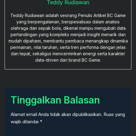
Teddy Rudiawan
Teddy Rudiawan adalah seorang Penulis Artikel BC Game
yang berpengalaman, berspesialisasi dalam analisis
olahraga dan sepak bola, dikenal mampu mengubah data
pertandingan yang kompleks menjadi insight menarik dan
mudah dipahami, membantu pembaca menangkap dinamika
permainan, nilai taruhan, serta tren performa dengan jelas
dan tepat, sekaligus mencerminkan energi serta karakter
data-driven dari brand BC Game.
Tinggalkan Balasan
Alamat email Anda tidak akan dipublikasikan.
Ruas yang
wajib ditandai
*