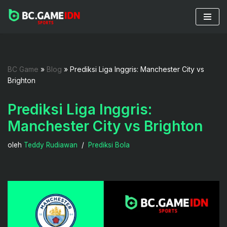
Lompat
ke
konten
BC Game
»
Blog
»
Prediksi Liga Inggris: Manchester City vs
Brighton
Prediksi Liga Inggris:
Manchester City vs Brighton
oleh
Teddy Rudiawan
Prediksi Bola