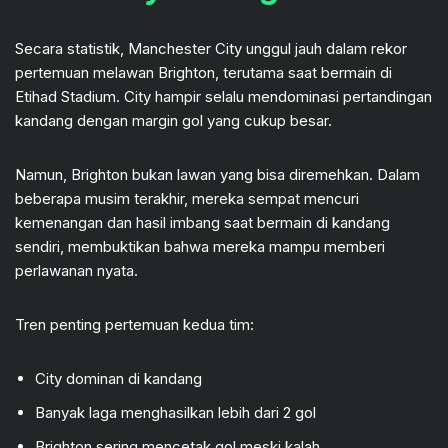
Secara statistik, Manchester City unggul jauh dalam rekor
pertemuan melawan Brighton, terutama saat bermain di
Etihad Stadium. City hampir selalu mendominasi pertandingan
kandang dengan margin gol yang cukup besar.
Namun, Brighton bukan lawan yang bisa diremehkan. Dalam
beberapa musim terakhir, mereka sempat mencuri
kemenangan dan hasil imbang saat bermain di kandang
sendiri, membuktikan bahwa mereka mampu memberi
perlawanan nyata.
Tren penting pertemuan kedua tim:
City dominan di kandang
Banyak laga menghasilkan lebih dari 2 gol
Brighton sering mencetak gol meski kalah