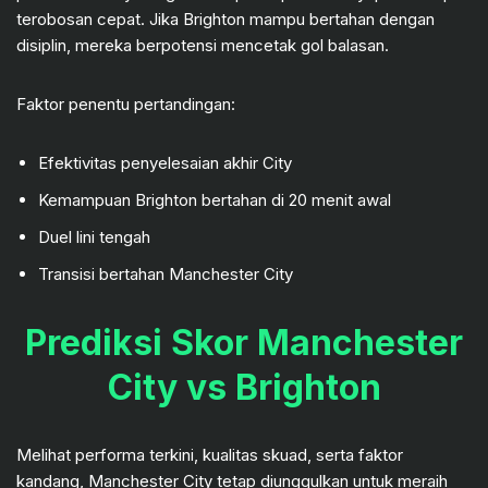
terobosan cepat. Jika Brighton mampu bertahan dengan
disiplin, mereka berpotensi mencetak gol balasan.
Faktor penentu pertandingan:
Efektivitas penyelesaian akhir City
Kemampuan Brighton bertahan di 20 menit awal
Duel lini tengah
Transisi bertahan Manchester City
Prediksi Skor Manchester
City vs Brighton
Melihat performa terkini, kualitas skuad, serta faktor
kandang, Manchester City tetap diunggulkan untuk meraih