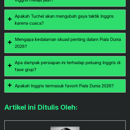
Apakah Tuchel akan mengubah gaya taktik Inggris
karena cuaca?
Mengapa kedalaman skuad penting dalam Piala Dunia
2026?
Apa dampak persiapan ini terhadap peluang Inggris di
fase grup?
Apakah Inggris termasuk favorit Piala Dunia 2026?
Artikel ini Ditulis Oleh: