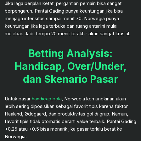
Jika laga berjalan ketat, pergantian pemain bisa sangat
berpengaruh. Pantai Gading punya keuntungan jika bisa
menjaga intensitas sampai menit 70. Norwegia punya
keuntungan jika laga terbuka dan ruang antarlini mulai
melebar. Jadi, tempo 20 menit terakhir akan sangat krusial.
Betting Analysis:
Handicap, Over/Under,
dan Skenario Pasar
Untuk pasar
handicap bola
, Norwegia kemungkinan akan
lebih sering diposisikan sebagai favorit tipis karena faktor
Haaland, Ødegaard, dan produktivitas gol di grup. Namun,
favorit tipis tidak otomatis berarti value terbaik. Pantai Gading
+0.25 atau +0.5 bisa menarik jika pasar terlalu berat ke
Norwegia.