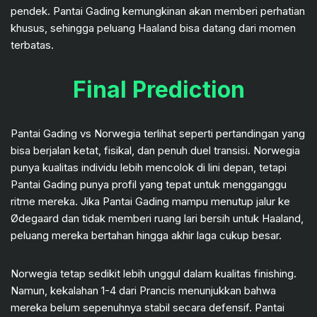
pendek. Pantai Gading kemungkinan akan memberi perhatian
khusus, sehingga peluang Haaland bisa datang dari momen
terbatas.
Final Prediction
Pantai Gading vs Norwegia terlihat seperti pertandingan yang
bisa berjalan ketat, fisikal, dan penuh duel transisi. Norwegia
punya kualitas individu lebih mencolok di lini depan, tetapi
Pantai Gading punya profil yang tepat untuk mengganggu
ritme mereka. Jika Pantai Gading mampu menutup jalur ke
Ødegaard dan tidak memberi ruang lari bersih untuk Haaland,
peluang mereka bertahan hingga akhir laga cukup besar.
Norwegia tetap sedikit lebih unggul dalam kualitas finishing.
Namun, kekalahan 1-4 dari Prancis menunjukkan bahwa
mereka belum sepenuhnya stabil secara defensif. Pantai