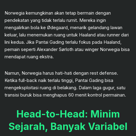
Norwegia kemungkinan akan tetap bermain dengan
pendekatan yang tidak terlalu rumit. Mereka ingin
mengalirkan bola ke Ødegaard, menarik gelandang lawan
keluar, lalu menemukan ruang untuk Haaland atau runner dari
lini kedua. Jika Pantai Gading terlalu fokus pada Haaland,
pemain seperti Alexander Sørloth atau winger Norwegia bisa
mendapat ruang ekstra.
Namun, Norwegia harus hati-hati dengan rest defense.
Ketika full-back naik terlalu tinggi, Pantai Gading bisa
mengeksploitasi ruang di belakang. Dalam laga gugur, satu
transisi buruk bisa menghapus 60 menit kontrol permainan.
Head-to-Head: Minim
Sejarah, Banyak Variabel