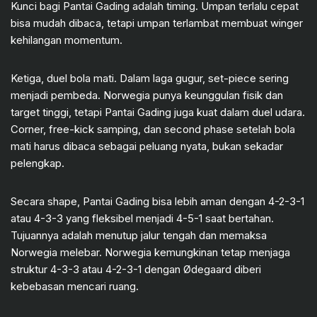
Kunci bagi Pantai Gading adalah timing. Umpan terlalu cepat
bisa mudah dibaca, tetapi umpan terlambat membuat winger
kehilangan momentum.
Ketiga, duel bola mati. Dalam laga gugur, set-piece sering
menjadi pembeda. Norwegia punya keunggulan fisik dan
target tinggi, tetapi Pantai Gading juga kuat dalam duel udara.
Corner, free-kick samping, dan second phase setelah bola
mati harus dibaca sebagai peluang nyata, bukan sekadar
pelengkap.
Secara shape, Pantai Gading bisa lebih aman dengan 4-2-3-1
atau 4-3-3 yang fleksibel menjadi 4-5-1 saat bertahan.
Tujuannya adalah menutup jalur tengah dan memaksa
Norwegia melebar. Norwegia kemungkinan tetap menjaga
struktur 4-3-3 atau 4-2-3-1 dengan Ødegaard diberi
kebebasan mencari ruang.