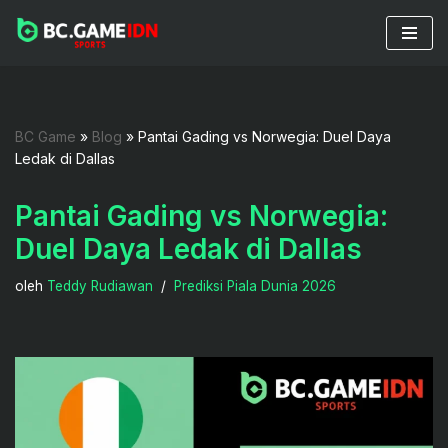
Lompat
ke
konten
BC Game
»
Blog
»
Pantai Gading vs Norwegia: Duel Daya
Ledak di Dallas
Pantai Gading vs Norwegia:
Duel Daya Ledak di Dallas
oleh
Teddy Rudiawan
Prediksi Piala Dunia 2026