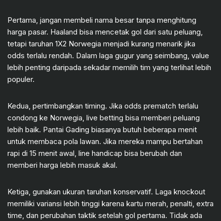
Pertama, jangan membeli nama besar tanpa menghitung
harga pasar. Haaland bisa mencetak gol dari satu peluang,
tetapi taruhan 1X2 Norwegia menjadi kurang menarik jika
odds terlalu rendah. Dalam laga gugur yang seimbang, value
lebih penting daripada sekadar memilih tim yang terlihat lebih
populer.
Kedua, pertimbangkan timing. Jika odds prematch terlalu
condong ke Norwegia, live betting bisa memberi peluang
lebih baik. Pantai Gading biasanya butuh beberapa menit
untuk membaca pola lawan. Jika mereka mampu bertahan
rapi di 15 menit awal, line handicap bisa berubah dan
memberi harga lebih masuk akal.
Ketiga, gunakan ukuran taruhan konservatif. Laga knockout
memiliki variansi lebih tinggi karena kartu merah, penalti, extra
time, dan perubahan taktik setelah gol pertama. Tidak ada