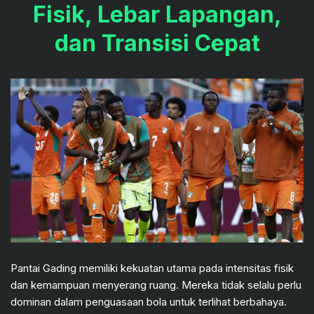
Fisik, Lebar Lapangan,
dan Transisi Cepat
Pantai Gading memiliki kekuatan utama pada intensitas fisik
dan kemampuan menyerang ruang. Mereka tidak selalu perlu
dominan dalam penguasaan bola untuk terlihat berbahaya.