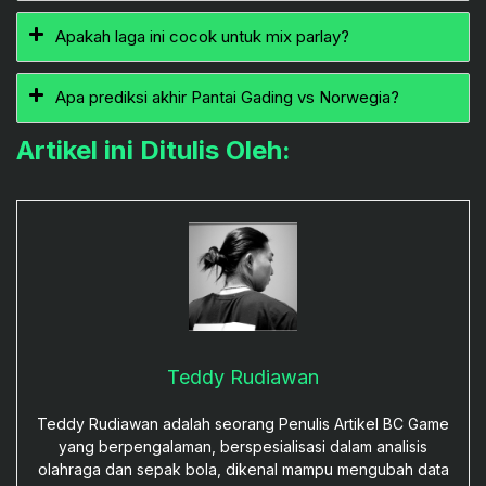
Apakah laga ini cocok untuk mix parlay?
Apa prediksi akhir Pantai Gading vs Norwegia?
Artikel ini Ditulis Oleh:
Teddy Rudiawan
Teddy Rudiawan adalah seorang Penulis Artikel BC Game
yang berpengalaman, berspesialisasi dalam analisis
olahraga dan sepak bola, dikenal mampu mengubah data