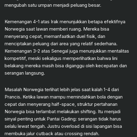
mengubah satu umpan menjadi peluang besar.
Kemenangan 4-1 atas Irak menunjukkan betapa efektifnya
Norwegia saat lawan memberi ruang. Mereka bisa
menyerang cepat, memanfaatkan duel fisik, dan
menciptakan peluang dari area yang relatif sederhana.
Kemenangan 3-2 atas Senegal juga menunjukkan mentalitas
kompetitif, meski sekaligus memperlihatkan bahwa lini
belakang mereka masih bisa diganggu oleh kecepatan dan
serangan langsung.
Masalah Norwegia terlihat lebih jelas saat kalah 1-4 dari
Prancis. Ketika lawan mampu memindahkan bola dengan
cepat dan menyerang half-space, struktur pertahanan
Norwegia bisa terlambat melakukan shifting. Itu menjadi
sinyal penting untuk Pantai Gading: serangan tidak harus
selalu lewat tengah. Justru overload di sisi lapangan bisa
membuka jalur cutback atau crossing rendah.