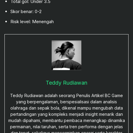
Total gol: Under 3.5
Skor benar: 0-2
Risk level: Menengah
Teddy Rudiawan
Teddy Rudiawan adalah seorang Penulis Artikel BC Game
yang berpengalaman, berspesialisasi dalam analisis
olahraga dan sepak bola, dikenal mampu mengubah data
pertandingan yang kompleks menjadi insight menarik dan
mudah dipahami, membantu pembaca menangkap dinamika
permainan, nilai taruhan, serta tren performa dengan jelas
dan tepat, sekaligus mencerminkan energi serta karakter