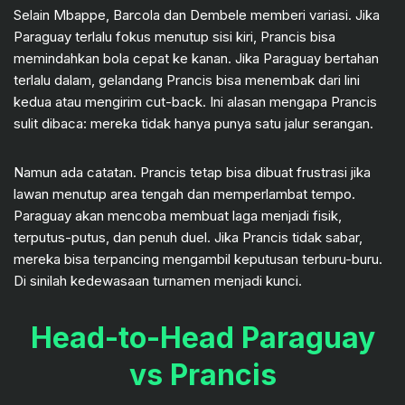
Selain Mbappe, Barcola dan Dembele memberi variasi. Jika
Paraguay terlalu fokus menutup sisi kiri, Prancis bisa
memindahkan bola cepat ke kanan. Jika Paraguay bertahan
terlalu dalam, gelandang Prancis bisa menembak dari lini
kedua atau mengirim cut-back. Ini alasan mengapa Prancis
sulit dibaca: mereka tidak hanya punya satu jalur serangan.
Namun ada catatan. Prancis tetap bisa dibuat frustrasi jika
lawan menutup area tengah dan memperlambat tempo.
Paraguay akan mencoba membuat laga menjadi fisik,
terputus-putus, dan penuh duel. Jika Prancis tidak sabar,
mereka bisa terpancing mengambil keputusan terburu-buru.
Di sinilah kedewasaan turnamen menjadi kunci.
Head-to-Head Paraguay
vs Prancis