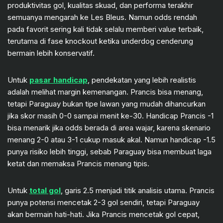
produktivitas gol, kualitas skuad, dan performa terakhir
semuanya mengarah ke Les Bleus. Namun odds rendah
pada favorit sering kali tidak selalu memberi value terbaik,
terutama di fase knockout ketika underdog cenderung
bermain lebih konservatif.
Untuk
pasar handicap
, pendekatan yang lebih realistis
adalah melihat margin kemenangan. Prancis bisa menang,
tetapi Paraguay bukan tipe lawan yang mudah dihancurkan
jika skor masih 0-0 sampai menit ke-30. Handicap Prancis -1
bisa menarik jika odds berada di area wajar, karena skenario
menang 2-0 atau 3-1 cukup masuk akal. Namun handicap -1.5
punya risiko lebih tinggi, sebab Paraguay bisa membuat laga
ketat dan memaksa Prancis menang tipis.
Untuk
total gol
, garis 2.5 menjadi titik analisis utama. Prancis
punya potensi mencetak 2-3 gol sendiri, tetapi Paraguay
akan bermain hati-hati. Jika Prancis mencetak gol cepat,