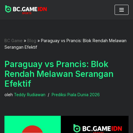
Lompat
ke
konten
BC Game
»
Blog
»
Paraguay vs Prancis: Blok Rendah Melawan
Serangan Efektif
Paraguay vs Prancis: Blok
Rendah Melawan Serangan
Efektif
oleh
Teddy Rudiawan
Prediksi Piala Dunia 2026