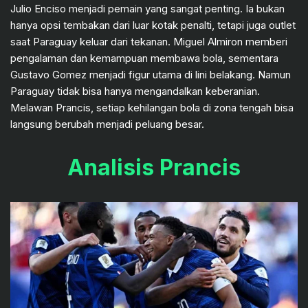
Julio Enciso menjadi pemain yang sangat penting. Ia bukan
hanya opsi tembakan dari luar kotak penalti, tetapi juga outlet
saat Paraguay keluar dari tekanan. Miguel Almiron memberi
pengalaman dan kemampuan membawa bola, sementara
Gustavo Gomez menjadi figur utama di lini belakang. Namun
Paraguay tidak bisa hanya mengandalkan keberanian.
Melawan Prancis, setiap kehilangan bola di zona tengah bisa
langsung berubah menjadi peluang besar.
Analisis Prancis