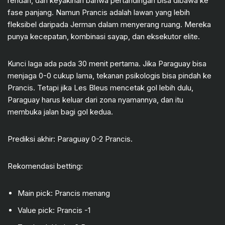
rendah, dan keyakinan bahwa pertandingan bisa dibawa ke
fase panjang. Namun Prancis adalah lawan yang lebih
fleksibel daripada Jerman dalam menyerang ruang. Mereka
punya kecepatan, kombinasi sayap, dan eksekutor elite.
Kunci laga ada pada 30 menit pertama. Jika Paraguay bisa
menjaga 0-0 cukup lama, tekanan psikologis bisa pindah ke
Prancis. Tetapi jika Les Bleus mencetak gol lebih dulu,
Paraguay harus keluar dari zona nyamannya, dan itu
membuka jalan bagi gol kedua.
Prediksi akhir: Paraguay 0-2 Prancis.
Rekomendasi betting:
Main pick: Prancis menang
Value pick: Prancis -1