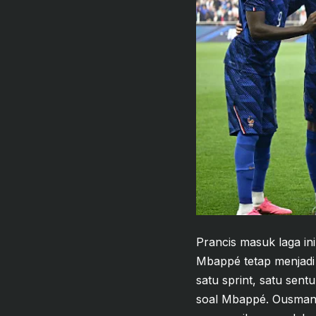
Prancis masuk laga in
Mbappé tetap menjadi
satu sprint, satu sent
soal Mbappé. Ousmane