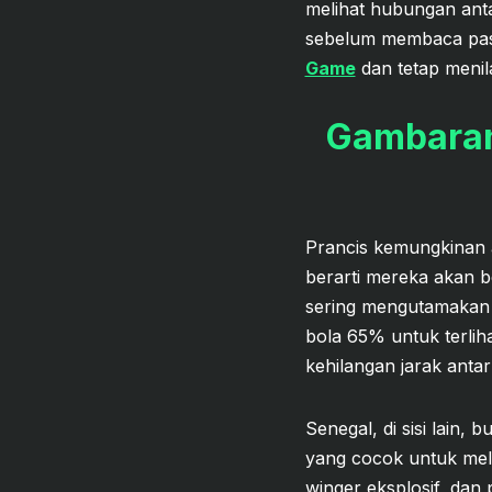
melihat hubungan anta
sebelum membaca pas
Game
dan tetap menila
Gambaran
Prancis kemungkinan a
berarti mereka akan b
sering mengutamakan s
bola 65% untuk terlih
kehilangan jarak antarl
Senegal, di sisi lain,
yang cocok untuk mela
winger eksplosif, dan