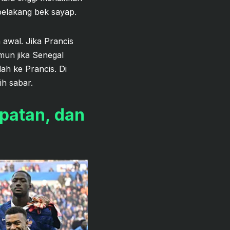
elakang bek sayap.
 awal. Jika Prancis
un jika Senegal
h ke Prancis. Di
ih sabar.
patan, dan