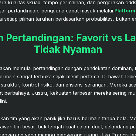
ra kualitas skuad, tempo permainan, dan pergerakan odds
ar pertandingan, pengguna dapat masuk melalui
Platform
i setiap pilihan taruhan berdasarkan probabilitas, bukan e
 Pertandingan: Favorit vs L
Tidak Nyaman
kan memulai pertandingan dengan pendekatan dominan, tet
ermain sangat terbuka sejak menit pertama. Di bawah Didi
truktur, kontrol risiko, dan efisiensi serangan. Mereka ti
at berbahaya. Justru, kekuatan terbesar mereka sering mu
ini.
 bukan tim yang akan panik jika harus bermain tanpa bola. M
wan tim besar: bek tengah kuat dalam duel, gelandang pek
 penyerang yang mampu menyerang ruang. Jika Prancis terl