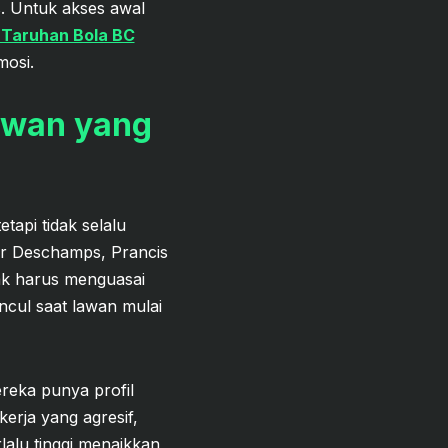
. Untuk akses awal
 Taruhan Bola BC
mosi.
awan yang
api tidak selalu
er Deschamps, Prancis
dak harus menguasai
ncul saat lawan mulai
ereka punya profil
erja yang agresif,
alu tinggi menaikkan