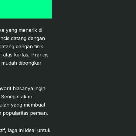
ka yang menarik di
ancis datang dengan
datang dengan fisik
 atas kertas, Prancis
ng mudah dibongkar
vorit biasanya ingin
i Senegal akan
Itulah yang membuat
n popularitas pemain.
, laga ini ideal untuk