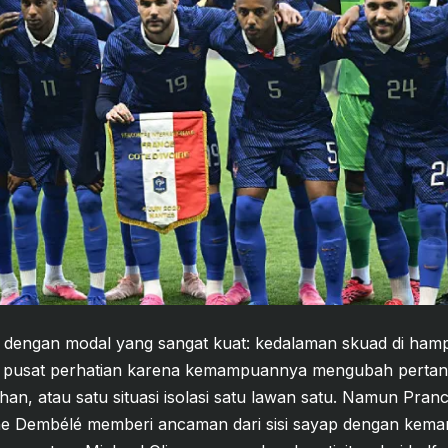
i dengan modal yang sangat kuat: kedalaman skuad di hampir
 pusat perhatian karena kemampuannya mengubah pertand
uhan, atau satu situasi isolasi satu lawan satu. Namun Pra
 Dembélé memberi ancaman dari sisi sayap dengan kemam