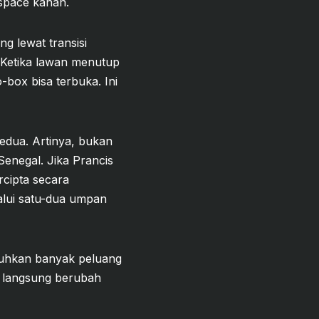
-space kanan.
g lewat transisi
. Ketika lawan menutup
box bisa terbuka. Ini
edua. Artinya, bukan
Senegal. Jika Prancis
rcipta secara
lalui satu-dua umpan
tuhkan banyak peluang
sa langsung berubah