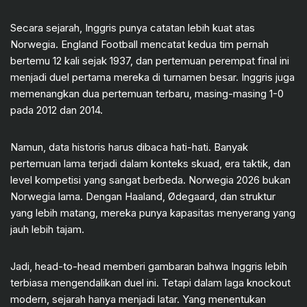
Secara sejarah, Inggris punya catatan lebih kuat atas
Norwegia. England Football mencatat kedua tim pernah
bertemu 12 kali sejak 1937, dan pertemuan perempat final ini
menjadi duel pertama mereka di turnamen besar. Inggris juga
memenangkan dua pertemuan terbaru, masing-masing 1-0
pada 2012 dan 2014.
Namun, data historis harus dibaca hati-hati. Banyak
pertemuan lama terjadi dalam konteks skuad, era taktik, dan
level kompetisi yang sangat berbeda. Norwegia 2026 bukan
Norwegia lama. Dengan Haaland, Ødegaard, dan struktur
yang lebih matang, mereka punya kapasitas menyerang yang
jauh lebih tajam.
Jadi, head-to-head memberi gambaran bahwa Inggris lebih
terbiasa mengendalikan duel ini. Tetapi dalam laga knockout
modern, sejarah hanya menjadi latar. Yang menentukan