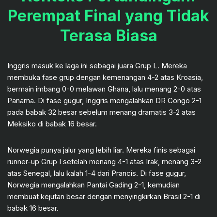
Perempat Final yang Tidak
Terasa Biasa
Inggris masuk ke laga ini sebagai juara Grup L. Mereka
membuka fase grup dengan kemenangan 4-2 atas Kroasia,
bermain imbang 0-0 melawan Ghana, lalu menang 2-0 atas
Panama. Di fase gugur, Inggris mengalahkan DR Congo 2-1
pada babak 32 besar sebelum menang dramatis 3-2 atas
Meksiko di babak 16 besar.
Norwegia punya jalur yang lebih liar. Mereka finis sebagai
runner-up Grup I setelah menang 4-1 atas Irak, menang 3-2
atas Senegal, lalu kalah 1-4 dari Prancis. Di fase gugur,
Norwegia mengalahkan Pantai Gading 2-1, kemudian
membuat kejutan besar dengan menyingkirkan Brasil 2-1 di
babak 16 besar.