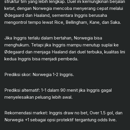
struktur tim yang lebih lengkap. Duel ini kemungkinan berjalan
ketat, dengan Norwegia mencoba menyerang cepat melalui
Ødegaard dan Haaland, sementara Inggris berusaha
mengontrol tempo lewat Rice, Bellingham, Kane, dan Saka.
Jika Inggris terlalu dalam bertahan, Norwegia bisa
menghukum. Tetapi jika Inggris mampu menutup suplai ke
Ødegaard dan menjaga Haaland dari duel terbuka, kualitas lini
kedua Inggris bisa menjadi pembeda.
Prediksi skor: Norwegia 1-2 Inggris.
Prediksi alternatif: 1-1 dalam 90 menit jika Inggris gagal
menyelesaikan peluang lebih awal.
Rekomendasi market: Inggris draw no bet, Over 1.5 gol, dan
Norwegia +1 sebagai opsi protektif tergantung odds live.