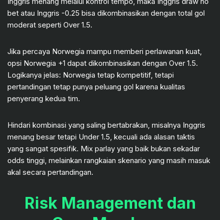
Inggris menang melalui kontrol tempo, maka Inggris draw no
bet atau Inggris -0.25 bisa dikombinasikan dengan total gol
moderat seperti Over 1.5.
Jika percaya Norwegia mampu memberi perlawanan kuat,
opsi Norwegia +1 dapat dikombinasikan dengan Over 1.5.
Logikanya jelas: Norwegia tetap kompetitif, tetapi
pertandingan tetap punya peluang gol karena kualitas
penyerang kedua tim.
Hindari kombinasi yang saling bertabrakan, misalnya Inggris
menang besar tetapi Under 1.5, kecuali ada alasan taktis
yang sangat spesifik. Mix parlay yang baik bukan sekadar
odds tinggi, melainkan rangkaian skenario yang masih masuk
akal secara pertandingan.
Risk Management dan