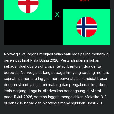
Norwegia vs Inggris menjadi salah satu laga paling menarik di
perempat final Piala Dunia 2026. Pertandingan ini bukan
sekadar duel dua wakil Eropa, tetapi benturan dua cerita
berbeda: Norwegia datang sebagai tim yang sedang menulis
sejarah, sementara Inggris membawa status kandidat besar
dengan skuad yang lebih matang dan pengalaman knockout
lebih panjang. Laga ini dijadwalkan berlangsung di Miami
pada 11 Juli 2026, setelah Inggris mengalahkan Meksiko 3-2
di babak 16 besar dan Norwegia menyingkirkan Brasil 2-1.