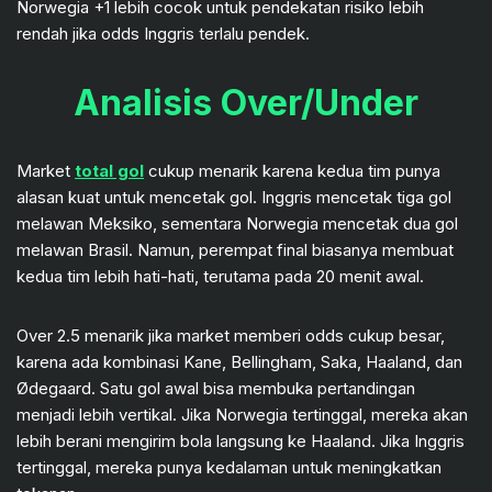
Norwegia +1 lebih cocok untuk pendekatan risiko lebih
rendah jika odds Inggris terlalu pendek.
Analisis Over/Under
Market
total gol
cukup menarik karena kedua tim punya
alasan kuat untuk mencetak gol. Inggris mencetak tiga gol
melawan Meksiko, sementara Norwegia mencetak dua gol
melawan Brasil. Namun, perempat final biasanya membuat
kedua tim lebih hati-hati, terutama pada 20 menit awal.
Over 2.5 menarik jika market memberi odds cukup besar,
karena ada kombinasi Kane, Bellingham, Saka, Haaland, dan
Ødegaard. Satu gol awal bisa membuka pertandingan
menjadi lebih vertikal. Jika Norwegia tertinggal, mereka akan
lebih berani mengirim bola langsung ke Haaland. Jika Inggris
tertinggal, mereka punya kedalaman untuk meningkatkan