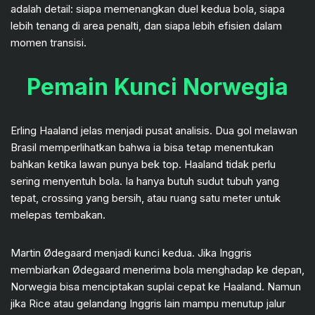
adalah detail: siapa memenangkan duel kedua bola, siapa
lebih tenang di area penalti, dan siapa lebih efisien dalam
momen transisi.
Pemain Kunci Norwegia
Erling Haaland jelas menjadi pusat analisis. Dua gol melawan
Brasil memperlihatkan bahwa ia bisa tetap menentukan
bahkan ketika lawan punya bek top. Haaland tidak perlu
sering menyentuh bola. Ia hanya butuh sudut tubuh yang
tepat, crossing yang bersih, atau ruang satu meter untuk
melepas tembakan.
Martin Ødegaard menjadi kunci kedua. Jika Inggris
membiarkan Ødegaard menerima bola menghadap ke depan,
Norwegia bisa menciptakan suplai cepat ke Haaland. Namun
jika Rice atau gelandang Inggris lain mampu menutup jalur