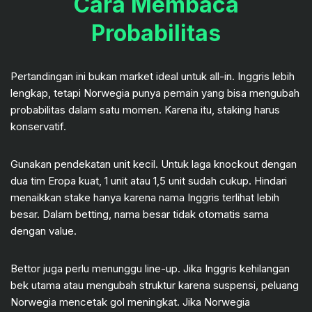
Cara Membaca
Probabilitas
Pertandingan ini bukan market ideal untuk all-in. Inggris lebih
lengkap, tetapi Norwegia punya pemain yang bisa mengubah
probabilitas dalam satu momen. Karena itu, staking harus
konservatif.
Gunakan pendekatan unit kecil. Untuk laga knockout dengan
dua tim Eropa kuat, 1 unit atau 1,5 unit sudah cukup. Hindari
menaikkan stake hanya karena nama Inggris terlihat lebih
besar. Dalam betting, nama besar tidak otomatis sama
dengan value.
Bettor juga perlu menunggu line-up. Jika Inggris kehilangan
bek utama atau mengubah struktur karena suspensi, peluang
Norwegia mencetak gol meningkat. Jika Norwegia