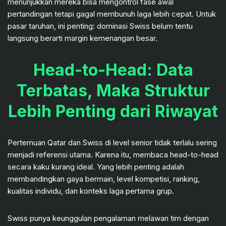
menunjukkan mereka bisa mengontrol fase awal
pertandingan tetapi gagal membunuh laga lebih cepat. Untuk
pasar taruhan, ini penting: dominasi Swiss belum tentu
langsung berarti margin kemenangan besar.
Head-to-Head: Data
Terbatas, Maka Struktur
Lebih Penting dari Riwayat
Pertemuan Qatar dan Swiss di level senior tidak terlalu sering
menjadi referensi utama. Karena itu, membaca head-to-head
secara kaku kurang ideal. Yang lebih penting adalah
membandingkan gaya bermain, level kompetisi, ranking,
kualitas individu, dan konteks laga pertama grup.
Swiss punya keunggulan pengalaman melawan tim dengan