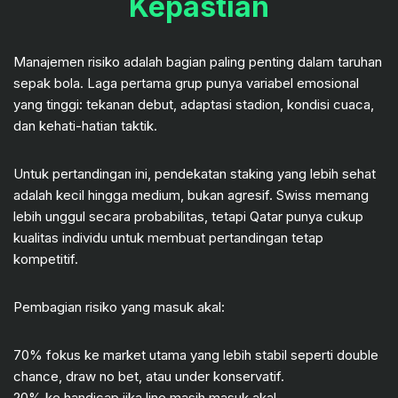
Kepastian
Manajemen risiko adalah bagian paling penting dalam taruhan
sepak bola. Laga pertama grup punya variabel emosional
yang tinggi: tekanan debut, adaptasi stadion, kondisi cuaca,
dan kehati-hatian taktik.
Untuk pertandingan ini, pendekatan staking yang lebih sehat
adalah kecil hingga medium, bukan agresif. Swiss memang
lebih unggul secara probabilitas, tetapi Qatar punya cukup
kualitas individu untuk membuat pertandingan tetap
kompetitif.
Pembagian risiko yang masuk akal:
70% fokus ke market utama yang lebih stabil seperti double
chance, draw no bet, atau under konservatif.
20% ke handicap jika line masih masuk akal.