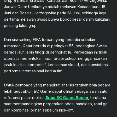
Grup B bersama Swiss, Kanada, dan Bosnia-Herzegovina.
Jadwal Qatar berikutnya adalah melawan Kanada pada 18
Juni dan Bosnia-Herzegovina pada 24 Juni, sehingga laga
pertama melawan Swiss punya bobot besar dalam kalkulasi
peluang lolos grup.
Dari sisi ranking FIFA terbaru yang tersedia sebelum
turnamen, Qatar berada di peringkat 55, sedangkan Swiss
berada jauh lebih tinggi di peringkat 18. Perbedaan ini tidak
otomatis menentukan hasil, tetapi cukup menggambarkan
jarak kualitas kompetitif, kedalaman skuad, dan konsistensi
performa internasional kedua tim.
Untuk pembaca yang mengikuti analisis taruhan bola secara
lebih terstruktur, BC Game dapat dilihat sebagai salah satu
referensi pasar melalui
Situs BC Game Resmi
, terutama
saat membandingkan pergerakan odds, handicap, total gol,
dan kombinasi pilihan sebelum kick-off.