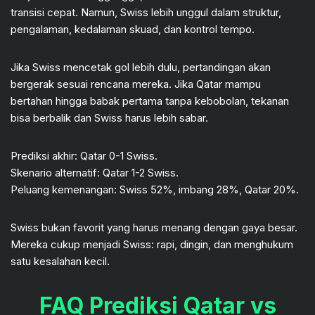
transisi cepat. Namun, Swiss lebih unggul dalam struktur,
pengalaman, kedalaman skuad, dan kontrol tempo.
Jika Swiss mencetak gol lebih dulu, pertandingan akan
bergerak sesuai rencana mereka. Jika Qatar mampu
bertahan hingga babak pertama tanpa kebobolan, tekanan
bisa berbalik dan Swiss harus lebih sabar.
Prediksi akhir: Qatar 0-1 Swiss.
Skenario alternatif: Qatar 1-2 Swiss.
Peluang kemenangan: Swiss 52%, imbang 28%, Qatar 20%.
Swiss bukan favorit yang harus menang dengan gaya besar.
Mereka cukup menjadi Swiss: rapi, dingin, dan menghukum
satu kesalahan kecil.
FAQ Prediksi Qatar vs