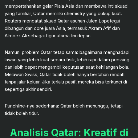
mempertahankan gelar Piala Asia dan membawa inti skuad
yang familiar, Qatar memiliki chemistry yang cukup kuat.
Reuters mencatat skuad Qatar asuhan Julen Lopetegui
dibangun dari core juara Asia, termasuk Akram Afif dan
Almoez Ali sebagai figur utama lini depan.
Namun, problem Qatar tetap sama: bagaimana menghadapi
lawan yang lebih kuat secara fisik, lebih rapi dalam pressing,
dan lebih cepat mengambil keputusan saat kehilangan bola.
Melawan Swiss, Qatar tidak boleh hanya bertahan rendah
tanpa jalur keluar. Jika terlalu pasif, mereka bisa terkunci di
sepertiga akhir sendiri.
Punchline-nya sederhana: Qatar boleh menunggu, tetapi
tidak boleh tidur.
Analisis Qatar: Kreatif di