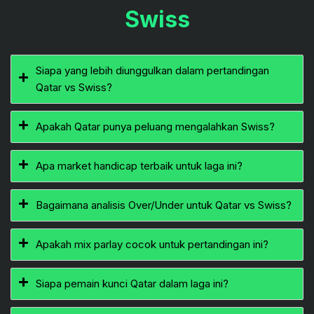
Swiss
Siapa yang lebih diunggulkan dalam pertandingan
Qatar vs Swiss?
Apakah Qatar punya peluang mengalahkan Swiss?
Apa market handicap terbaik untuk laga ini?
Bagaimana analisis Over/Under untuk Qatar vs Swiss?
Apakah mix parlay cocok untuk pertandingan ini?
Siapa pemain kunci Qatar dalam laga ini?