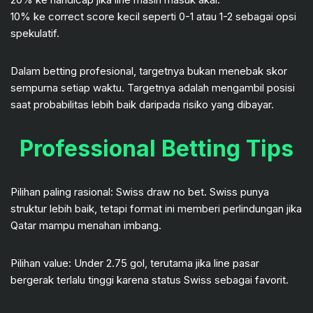
10% ke correct score kecil seperti 0-1 atau 1-2 sebagai opsi
spekulatif.
Dalam betting profesional, targetnya bukan menebak skor
sempurna setiap waktu. Targetnya adalah mengambil posisi
saat probabilitas lebih baik daripada risiko yang dibayar.
Professional Betting Tips
Pilihan paling rasional: Swiss draw no bet. Swiss punya
struktur lebih baik, tetapi format ini memberi perlindungan jika
Qatar mampu menahan imbang.
Pilihan value: Under 2.75 gol, terutama jika line pasar
bergerak terlalu tinggi karena status Swiss sebagai favorit.