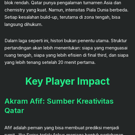
blok rendah. Qatar punya pengalaman turnamen Asia dan
chemistry yang kuat. Namun, intensitas Piala Dunia berbeda.
Setiap kesalahan build-up, terutama di zona tengah, bisa
langsung dihukum.
Dalam laga seperti ini, histori bukan penentu utama. Struktur
pertandingan akan lebih menentukan: siapa yang menguasai
ruang tengah, siapa yang lebih efisien di final third, dan siapa
yang lebih tenang setelah 20 menit pertama.
Key Player Impact
Akram Afif: Sumber Kreativitas
Qatar
Afif adalah pemain yang bisa membuat prediksi menjadi
rumit. Jika Swiss terlalu fokus menjaga bentuk pertahanan