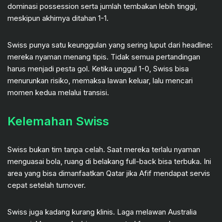
dominasi possession serta jumlah tembakan lebih tinggi,
meskipun akhirnya ditahan 1-1.
Swiss punya satu keunggulan yang sering luput dari headline:
mereka nyaman menang tipis. Tidak semua pertandingan
harus menjadi pesta gol. Ketika unggul 1-0, Swiss bisa
menurunkan risiko, memaksa lawan keluar, lalu mencari
momen kedua melalui transisi.
Kelemahan Swiss
Swiss bukan tim tanpa celah. Saat mereka terlalu nyaman
menguasai bola, ruang di belakang full-back bisa terbuka. Ini
area yang bisa dimanfaatkan Qatar jika Afif mendapat servis
cepat setelah turnover.
Swiss juga kadang kurang klinis. Laga melawan Australia