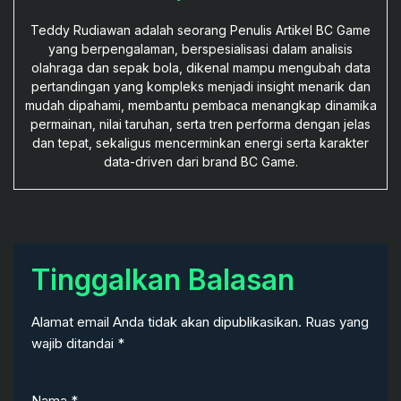
Teddy Rudiawan adalah seorang Penulis Artikel BC Game
yang berpengalaman, berspesialisasi dalam analisis
olahraga dan sepak bola, dikenal mampu mengubah data
pertandingan yang kompleks menjadi insight menarik dan
mudah dipahami, membantu pembaca menangkap dinamika
permainan, nilai taruhan, serta tren performa dengan jelas
dan tepat, sekaligus mencerminkan energi serta karakter
data-driven dari brand BC Game.
Tinggalkan Balasan
Alamat email Anda tidak akan dipublikasikan.
Ruas yang
wajib ditandai
*
Nama
*