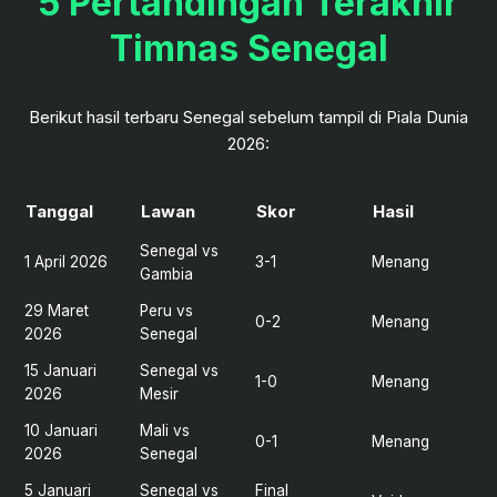
5 Pertandingan Terakhir
Timnas Senegal
Berikut hasil terbaru Senegal sebelum tampil di Piala Dunia
2026:
Tanggal
Lawan
Skor
Hasil
Senegal vs
1 April 2026
3-1
Menang
Gambia
29 Maret
Peru vs
0-2
Menang
2026
Senegal
15 Januari
Senegal vs
1-0
Menang
2026
Mesir
10 Januari
Mali vs
0-1
Menang
2026
Senegal
5 Januari
Senegal vs
Final