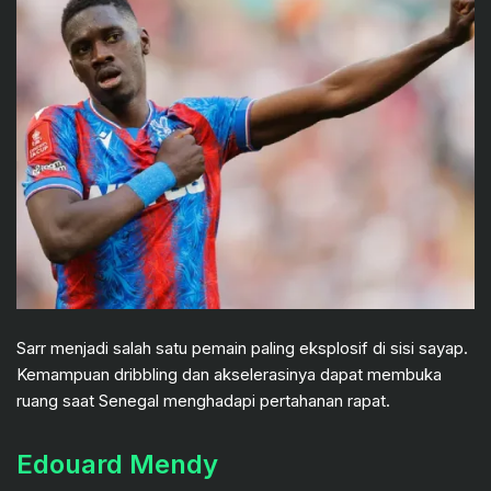
Sarr menjadi salah satu pemain paling eksplosif di sisi sayap.
Kemampuan dribbling dan akselerasinya dapat membuka
ruang saat Senegal menghadapi pertahanan rapat.
Edouard Mendy