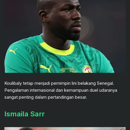
Koulibaly tetap menjadi pemimpin lini belakang Senegal.
Pengalaman internasional dan kemampuan duel udaranya
sangat penting dalam pertandingan besar.
Ismaila Sarr