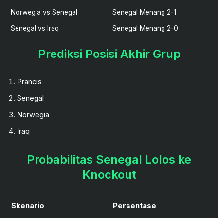
Norwegia vs Senegal
Senegal Menang 2-1
Senegal vs Iraq
Senegal Menang 2-0
Prediksi Posisi Akhir Grup
Prancis
Senegal
Norwegia
Iraq
Probabilitas Senegal Lolos ke
Knockout
Skenario
Persentase