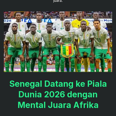
juara.
Senegal Datang ke Piala
Dunia 2026 dengan
Mental Juara Afrika