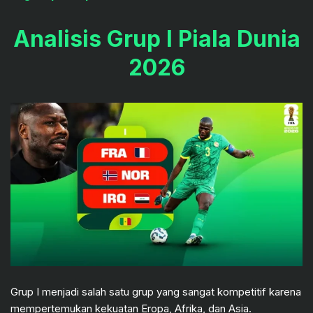
Analisis Grup I Piala Dunia
2026
Grup I menjadi salah satu grup yang sangat kompetitif karena
mempertemukan kekuatan Eropa, Afrika, dan Asia.