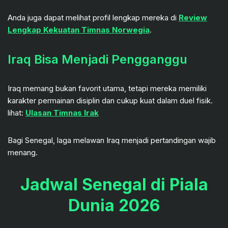
Anda juga dapat melihat profil lengkap mereka di
Review
Lengkap Kekuatan Timnas Norwegia
.
Iraq Bisa Menjadi Pengganggu
Iraq memang bukan favorit utama, tetapi mereka memiliki
karakter permainan disiplin dan cukup kuat dalam duel fisik.
lihat:
Ulasan Timnas Irak
Bagi Senegal, laga melawan Iraq menjadi pertandingan wajib
menang.
Jadwal Senegal di Piala
Dunia 2026