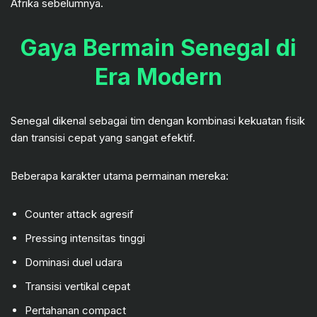
Afrika sebelumnya.
Gaya Bermain Senegal di
Era Modern
Senegal dikenal sebagai tim dengan kombinasi kekuatan fisik
dan transisi cepat yang sangat efektif.
Beberapa karakter utama permainan mereka:
Counter attack agresif
Pressing intensitas tinggi
Dominasi duel udara
Transisi vertikal cepat
Pertahanan compact