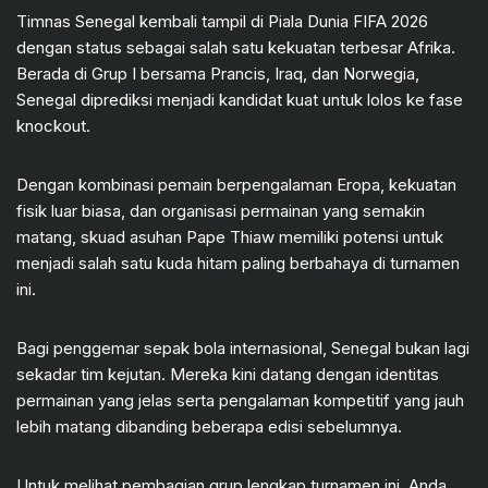
Timnas Senegal kembali tampil di Piala Dunia FIFA 2026
dengan status sebagai salah satu kekuatan terbesar Afrika.
Berada di Grup I bersama Prancis, Iraq, dan Norwegia,
Senegal diprediksi menjadi kandidat kuat untuk lolos ke fase
knockout.
Dengan kombinasi pemain berpengalaman Eropa, kekuatan
fisik luar biasa, dan organisasi permainan yang semakin
matang, skuad asuhan Pape Thiaw memiliki potensi untuk
menjadi salah satu kuda hitam paling berbahaya di turnamen
ini.
Bagi penggemar sepak bola internasional, Senegal bukan lagi
sekadar tim kejutan. Mereka kini datang dengan identitas
permainan yang jelas serta pengalaman kompetitif yang jauh
lebih matang dibanding beberapa edisi sebelumnya.
Untuk melihat pembagian grup lengkap turnamen ini, Anda