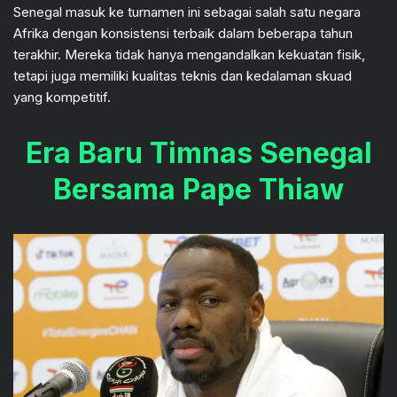
Senegal masuk ke turnamen ini sebagai salah satu negara
Afrika dengan konsistensi terbaik dalam beberapa tahun
terakhir. Mereka tidak hanya mengandalkan kekuatan fisik,
tetapi juga memiliki kualitas teknis dan kedalaman skuad
yang kompetitif.
Era Baru Timnas Senegal
Bersama Pape Thiaw