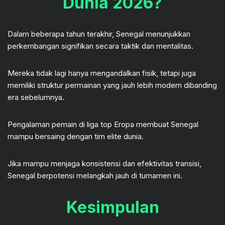
Dunia 2026?
Dalam beberapa tahun terakhir, Senegal menunjukkan
perkembangan signifikan secara taktik dan mentalitas.
Mereka tidak lagi hanya mengandalkan fisik, tetapi juga
memiliki struktur permainan yang jauh lebih modern dibanding
era sebelumnya.
Pengalaman pemain di liga top Eropa membuat Senegal
mampu bersaing dengan tim elite dunia.
Jika mampu menjaga konsistensi dan efektivitas transisi,
Senegal berpotensi melangkah jauh di turnamen ini.
Kesimpulan