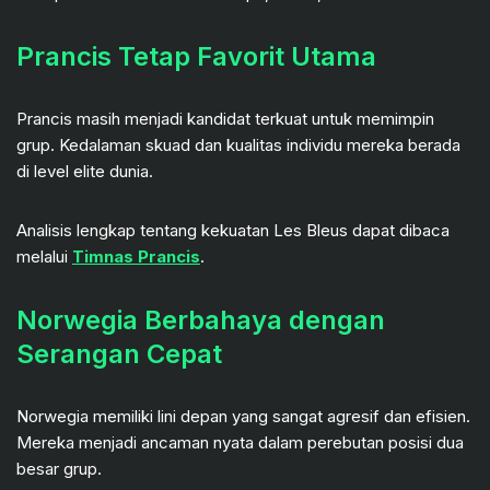
Prancis Tetap Favorit Utama
Prancis masih menjadi kandidat terkuat untuk memimpin
grup. Kedalaman skuad dan kualitas individu mereka berada
di level elite dunia.
Analisis lengkap tentang kekuatan Les Bleus dapat dibaca
melalui
Timnas Prancis
.
Norwegia Berbahaya dengan
Serangan Cepat
Norwegia memiliki lini depan yang sangat agresif dan efisien.
Mereka menjadi ancaman nyata dalam perebutan posisi dua
besar grup.