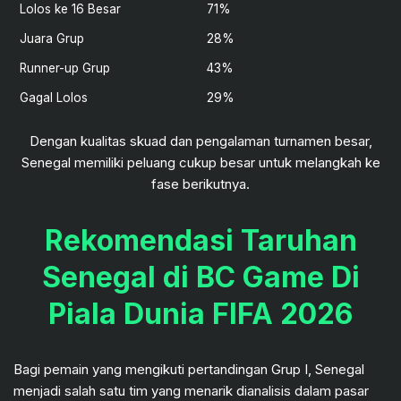
Lolos ke 16 Besar
71%
Juara Grup
28%
Runner-up Grup
43%
Gagal Lolos
29%
Dengan kualitas skuad dan pengalaman turnamen besar,
Senegal memiliki peluang cukup besar untuk melangkah ke
fase berikutnya.
Rekomendasi Taruhan
Senegal di BC Game Di
Piala Dunia FIFA 2026
Bagi pemain yang mengikuti pertandingan Grup I, Senegal
menjadi salah satu tim yang menarik dianalisis dalam pasar