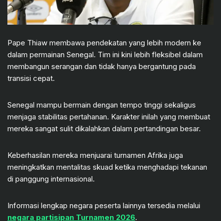
Pape Thiaw membawa pendekatan yang lebih modern ke
dalam permainan Senegal. Tim ini kini lebih fleksibel dalam
membangun serangan dan tidak hanya bergantung pada
transisi cepat.
Senegal mampu bermain dengan tempo tinggi sekaligus
menjaga stabilitas pertahanan. Karakter inilah yang membuat
mereka sangat sulit dikalahkan dalam pertandingan besar.
Keberhasilan mereka menjuarai turnamen Afrika juga
meningkatkan mentalitas skuad ketika menghadapi tekanan
di panggung internasional.
Informasi lengkap negara peserta lainnya tersedia melalui
negara partisipan Turnamen 2026
.