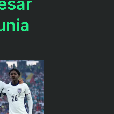
esar
unia