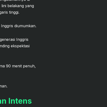
lini belakang yang
aris tinggi.
l Inggris diumumkan.
generasi Inggris
nding ekspektasi
ama 90 menit penuh,
nan.
an Intens