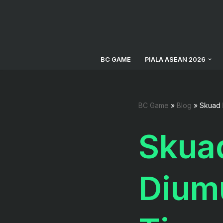
Lompat
ke
konten
BC GAME
PIALA ASEAN 2026
BC Game
»
Blog
»
Skuad 
Skuad
Dium