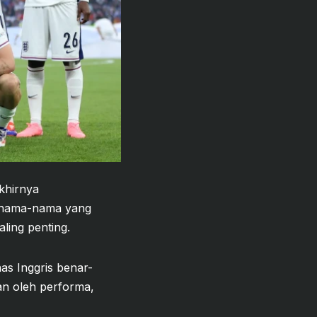
khirnya
a nama-nama yang
ling penting.
as Inggris benar-
an oleh performa,