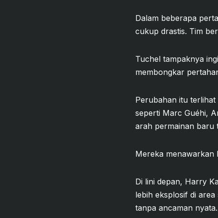
Dalam beberapa pertan
cukup drastis. Tim ber
Tuchel tampaknya ingi
membongkar pertahan
Perubahan itu terliha
seperti Marc Guéhi, 
arah permainan baru t
Mereka menawarkan kec
Di lini depan, Harry K
lebih eksplosif di are
tanpa ancaman nyata.