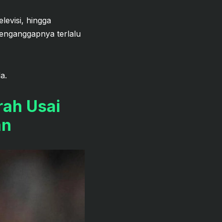
levisi, hingga
enganggapnya terlalu
a.
ah Usai
an