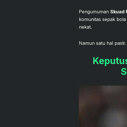
Pengumuman
Skuad f
komunitas sepak bola
nekat.
Namun satu hal pasti: 
Keputu
S