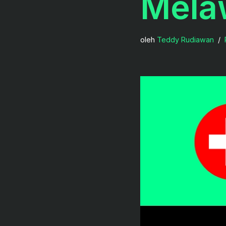
Melaw
oleh
Teddy Rudiawan