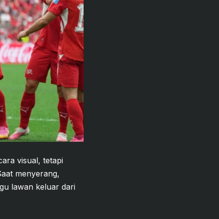
ra visual, tetapi
. Saat menyerang,
gu lawan keluar dari