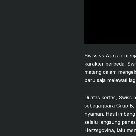
Swiss vs Aljazair men
karakter berbeda. Swis
matang dalam mengelol
baru saja melewati lag
Di atas kertas, Swiss 
sebagai juara Grup B
nyaman. Hasil imbang 
selalu langsung panas
Herzegovina, lalu me