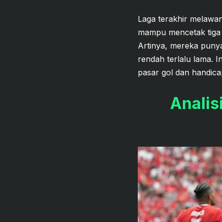
Laga terakhir melawan 
mampu mencetak tiga g
Artinya, mereka punya
rendah terlalu lama. I
pasar gol dan handica
Analis