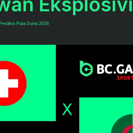
an Eksplosivi
Prediksi Piala Dunia 2026