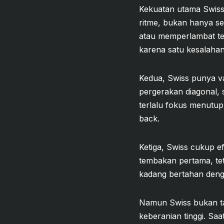
Kekuatan utama Swiss 
ritme, bukan hanya s
atau memperlambat te
karena satu kesalahan
Kedua, Swiss punya va
pergerakan diagonal, 
terlalu fokus menutup
back.
Ketiga, Swiss cukup e
tembakan pertama, tet
kadang bertahan dengan
Namun Swiss bukan tan
keberanian tinggi. Saat