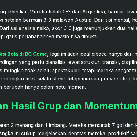
ang lebih liar. Mereka kalah 0-3 dari Argentina, bangkit le
os setelah bermain 3-3 melawan Austria. Dari sisi mental, has
ari sisi analisis risiko, skor 3-3 juga menunjukkan dua hal s
api garis pertahanannya masih bisa dibuka.
ksi Bola di BC Game
, laga ini tidak ideal dibaca hanya dar
andingan yang perlu dianalisis lewat struktur, transisi, disipl
ss mungkin tidak selalu spektakuler, tetapi mereka sangat
air mungkin tidak selalu stabil, tetapi mereka punya cukup 
n berubah hanya dalam satu momen.
an Hasil Grup dan Momentum
tatan 2 menang dan 1 imbang. Mereka mencetak 7 gol dan 
Angka ini cukup menjelaskan identitas mereka: produktif 