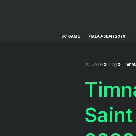
Lompat
ke
konten
BC GAME
PIALA ASEAN 2026
BC Game
»
Blog
»
Timnas 
Timna
Saint