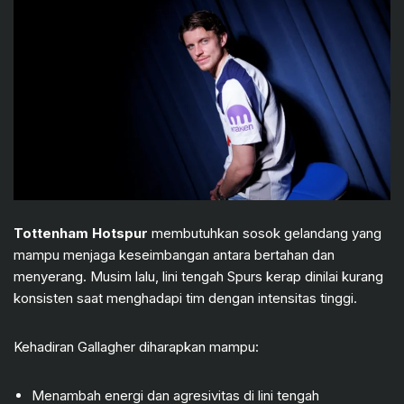
Tottenham Hotspur
membutuhkan sosok gelandang yang
mampu menjaga keseimbangan antara bertahan dan
menyerang. Musim lalu, lini tengah Spurs kerap dinilai kurang
konsisten saat menghadapi tim dengan intensitas tinggi.
Kehadiran Gallagher diharapkan mampu:
Menambah energi dan agresivitas di lini tengah