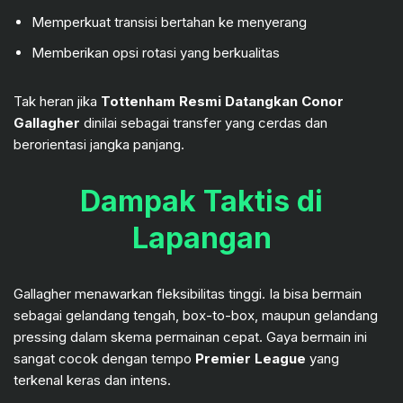
Memperkuat transisi bertahan ke menyerang
Memberikan opsi rotasi yang berkualitas
Tak heran jika
Tottenham Resmi Datangkan Conor
Gallagher
dinilai sebagai transfer yang cerdas dan
berorientasi jangka panjang.
Dampak Taktis di
Lapangan
Gallagher menawarkan fleksibilitas tinggi. Ia bisa bermain
sebagai gelandang tengah, box-to-box, maupun gelandang
pressing dalam skema permainan cepat. Gaya bermain ini
sangat cocok dengan tempo
Premier League
yang
terkenal keras dan intens.