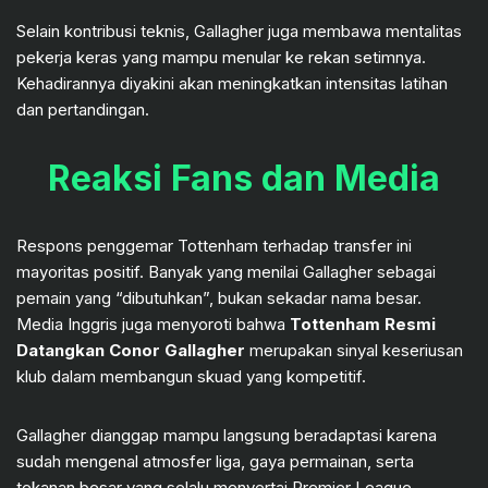
Selain kontribusi teknis, Gallagher juga membawa mentalitas
pekerja keras yang mampu menular ke rekan setimnya.
Kehadirannya diyakini akan meningkatkan intensitas latihan
dan pertandingan.
Reaksi Fans dan Media
Respons penggemar Tottenham terhadap transfer ini
mayoritas positif. Banyak yang menilai Gallagher sebagai
pemain yang “dibutuhkan”, bukan sekadar nama besar.
Media Inggris juga menyoroti bahwa
Tottenham Resmi
Datangkan Conor Gallagher
merupakan sinyal keseriusan
klub dalam membangun skuad yang kompetitif.
Gallagher dianggap mampu langsung beradaptasi karena
sudah mengenal atmosfer liga, gaya permainan, serta
tekanan besar yang selalu menyertai Premier League.