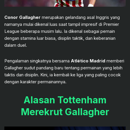
Conor Gallagher
merupakan gelandang asal Inggris yang
namanya mulai dikenal luas saat tampil impresif di Premier
League beberapa musim lalu. Ia dikenal sebagai pemain
dengan stamina luar biasa, disiplin taktik, dan keberanian
dalam duel.
Pengalaman singkatnya bersama
Atlético Madrid
memberi
Gallagher sudut pandang baru tentang permainan yang lebih
taktis dan disiplin. Kini, ia kembali ke liga yang paling cocok
dengan karakter permainannya.
Alasan Tottenham
Merekrut Gallagher