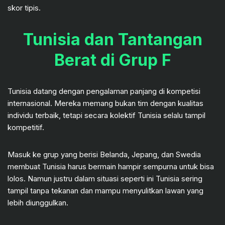
skor tipis.
Tunisia dan Tantangan
Berat di Grup F
Tunisia datang dengan pengalaman panjang di kompetisi
internasional. Mereka memang bukan tim dengan kualitas
individu terbaik, tetapi secara kolektif Tunisia selalu tampil
kompetitif.
Masuk ke grup yang berisi Belanda, Jepang, dan Swedia
membuat Tunisia harus bermain hampir sempurna untuk bisa
lolos. Namun justru dalam situasi seperti ini Tunisia sering
tampil tanpa tekanan dan mampu menyulitkan lawan yang
lebih diunggulkan.