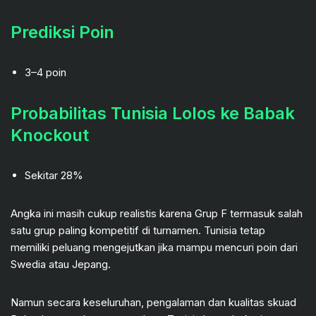
Prediksi Poin
3–4 poin
Probabilitas Tunisia Lolos ke Babak
Knockout
Sekitar 28%
Angka ini masih cukup realistis karena Grup F termasuk salah
satu grup paling kompetitif di turnamen. Tunisia tetap
memiliki peluang mengejutkan jika mampu mencuri poin dari
Swedia atau Jepang.
Namun secara keseluruhan, pengalaman dan kualitas skuad