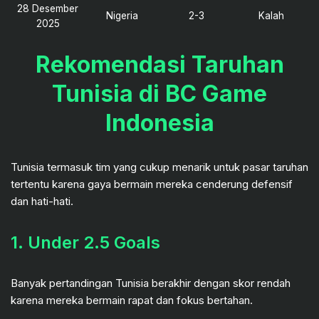
28 Desember
Nigeria
2-3
Kalah
2025
Rekomendasi Taruhan
Tunisia di BC Game
Indonesia
Tunisia termasuk tim yang cukup menarik untuk pasar taruhan
tertentu karena gaya bermain mereka cenderung defensif
dan hati-hati.
1. Under 2.5 Goals
Banyak pertandingan Tunisia berakhir dengan skor rendah
karena mereka bermain rapat dan fokus bertahan.