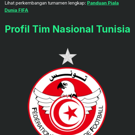
Lihat perkembangan turnamen lengkap:
Panduan Piala
Dunia FIFA
Profil Tim Nasional Tunisia