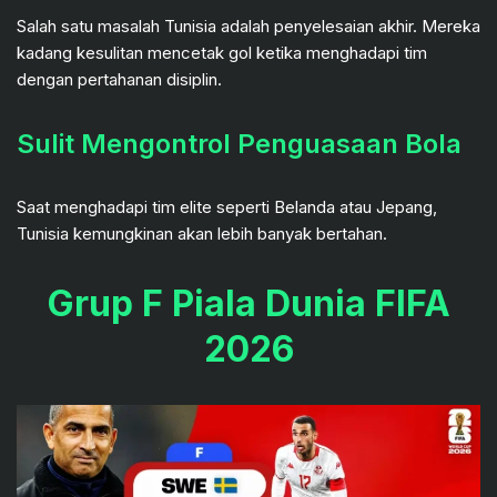
Salah satu masalah Tunisia adalah penyelesaian akhir. Mereka
kadang kesulitan mencetak gol ketika menghadapi tim
dengan pertahanan disiplin.
Sulit Mengontrol Penguasaan Bola
Saat menghadapi tim elite seperti Belanda atau Jepang,
Tunisia kemungkinan akan lebih banyak bertahan.
Grup F Piala Dunia FIFA
2026