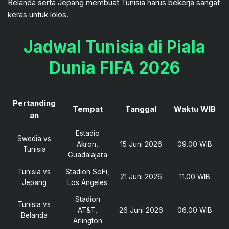
Belanda serta Jepang membuat Tunisia harus bekerja sangat
keras untuk lolos.
Jadwal Tunisia di Piala
Dunia FIFA 2026
Pertanding
Tempat
Tanggal
Waktu WIB
an
Estadio
Swedia vs
Akron,
15 Juni 2026
09.00 WIB
Tunisia
Guadalajara
Tunisia vs
Stadion SoFi,
21 Juni 2026
11.00 WIB
Jepang
Los Angeles
Stadion
Tunisia vs
AT&T,
26 Juni 2026
06.00 WIB
Belanda
Arlington