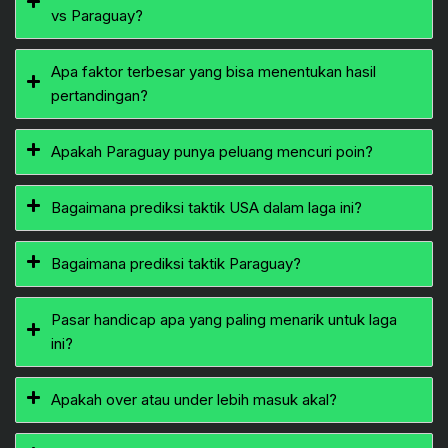
vs Paraguay?
Apa faktor terbesar yang bisa menentukan hasil
pertandingan?
Apakah Paraguay punya peluang mencuri poin?
Bagaimana prediksi taktik USA dalam laga ini?
Bagaimana prediksi taktik Paraguay?
Pasar handicap apa yang paling menarik untuk laga
ini?
Apakah over atau under lebih masuk akal?