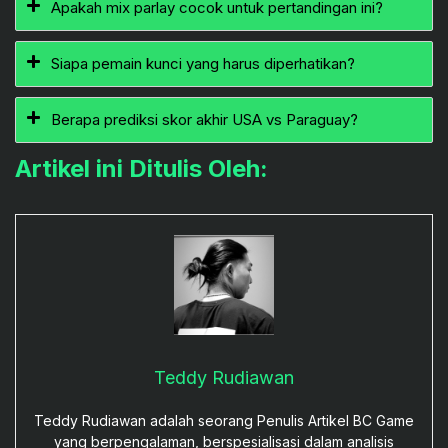
Apakah mix parlay cocok untuk pertandingan ini?
Siapa pemain kunci yang harus diperhatikan?
Berapa prediksi skor akhir USA vs Paraguay?
Artikel ini Ditulis Oleh:
Teddy Rudiawan
Teddy Rudiawan adalah seorang Penulis Artikel BC Game
yang berpengalaman, berspesialisasi dalam analisis