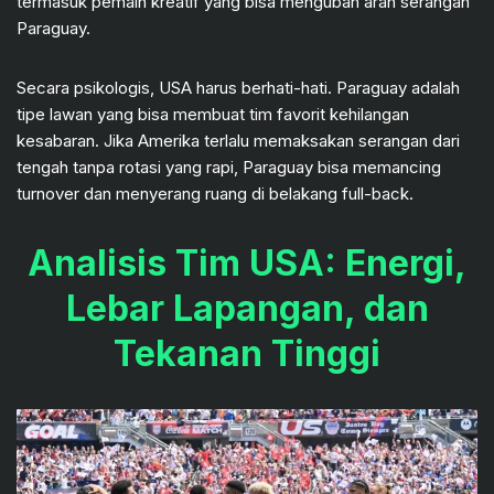
termasuk pemain kreatif yang bisa mengubah arah serangan
Paraguay.
Secara psikologis, USA harus berhati-hati. Paraguay adalah
tipe lawan yang bisa membuat tim favorit kehilangan
kesabaran. Jika Amerika terlalu memaksakan serangan dari
tengah tanpa rotasi yang rapi, Paraguay bisa memancing
turnover dan menyerang ruang di belakang full-back.
Analisis Tim USA: Energi,
Lebar Lapangan, dan
Tekanan Tinggi