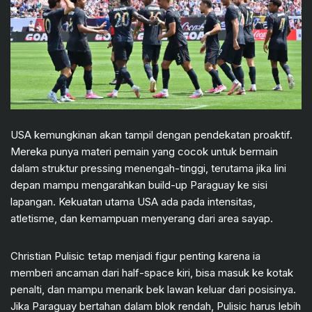
USA kemungkinan akan tampil dengan pendekatan proaktif.
Mereka punya materi pemain yang cocok untuk bermain
dalam struktur pressing menengah-tinggi, terutama jika lini
depan mampu mengarahkan build-up Paraguay ke sisi
lapangan. Kekuatan utama USA ada pada intensitas,
atletisme, dan kemampuan menyerang dari area sayap.
Christian Pulisic tetap menjadi figur penting karena ia
memberi ancaman dari half-space kiri, bisa masuk ke kotak
penalti, dan mampu menarik bek lawan keluar dari posisinya.
Jika Paraguay bertahan dalam blok rendah, Pulisic harus lebih