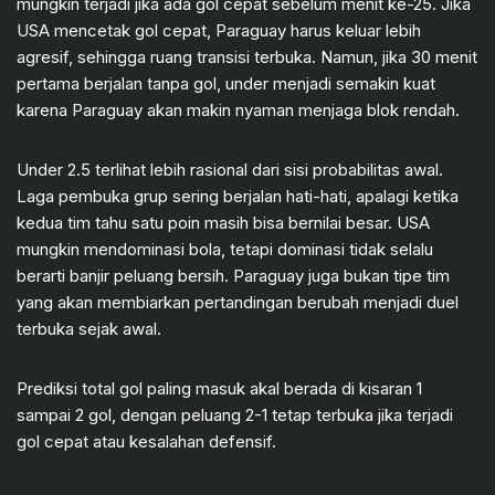
mungkin terjadi jika ada gol cepat sebelum menit ke-25. Jika
USA mencetak gol cepat, Paraguay harus keluar lebih
agresif, sehingga ruang transisi terbuka. Namun, jika 30 menit
pertama berjalan tanpa gol, under menjadi semakin kuat
karena Paraguay akan makin nyaman menjaga blok rendah.
Under 2.5 terlihat lebih rasional dari sisi probabilitas awal.
Laga pembuka grup sering berjalan hati-hati, apalagi ketika
kedua tim tahu satu poin masih bisa bernilai besar. USA
mungkin mendominasi bola, tetapi dominasi tidak selalu
berarti banjir peluang bersih. Paraguay juga bukan tipe tim
yang akan membiarkan pertandingan berubah menjadi duel
terbuka sejak awal.
Prediksi total gol paling masuk akal berada di kisaran 1
sampai 2 gol, dengan peluang 2-1 tetap terbuka jika terjadi
gol cepat atau kesalahan defensif.