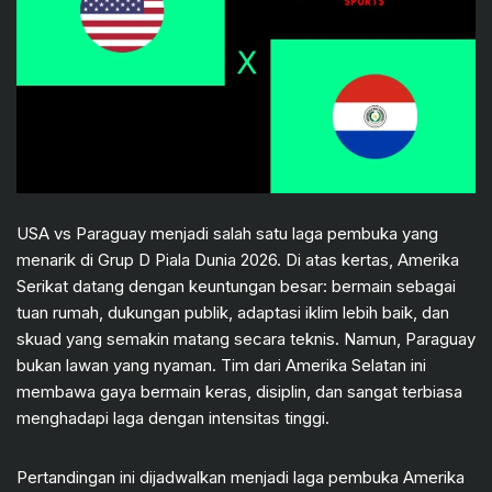
USA vs Paraguay menjadi salah satu laga pembuka yang
menarik di Grup D Piala Dunia 2026. Di atas kertas, Amerika
Serikat datang dengan keuntungan besar: bermain sebagai
tuan rumah, dukungan publik, adaptasi iklim lebih baik, dan
skuad yang semakin matang secara teknis. Namun, Paraguay
bukan lawan yang nyaman. Tim dari Amerika Selatan ini
membawa gaya bermain keras, disiplin, dan sangat terbiasa
menghadapi laga dengan intensitas tinggi.
Pertandingan ini dijadwalkan menjadi laga pembuka Amerika