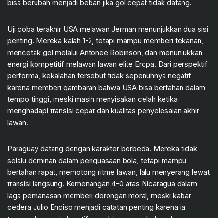
bisa berubah menjadi beban jika gol cepat tidak datang.
Uji coba terakhir USA melawan Jerman menunjukkan dua sisi
penting. Mereka kalah 1-2, tetapi mampu memberi tekanan,
mencetak gol melalui Antonee Robinson, dan menunjukkan
energi kompetitif melawan lawan elite Eropa. Dari perspektif
performa, kekalahan tersebut tidak sepenuhnya negatif
karena memberi gambaran bahwa USA bisa bertahan dalam
tempo tinggi, meski masih menyisakan celah ketika
menghadapi transisi cepat dan kualitas penyelesaian akhir
lawan.
Paraguay datang dengan karakter berbeda. Mereka tidak
selalu dominan dalam penguasaan bola, tetapi mampu
bertahan rapat, memotong ritme lawan, lalu menyerang lewat
transisi langsung. Kemenangan 4-0 atas Nicaragua dalam
laga pemanasan memberi dorongan moral, meski kabar
cedera Julio Enciso menjadi catatan penting karena ia