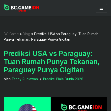
Lompat
ke
konten
BC Game
»
Blog
»
Prediksi USA vs Paraguay: Tuan Rumah
Punya Tekanan, Paraguay Punya Gigitan
Prediksi USA vs Paraguay:
Tuan Rumah Punya Tekanan,
Paraguay Punya Gigitan
oleh
Teddy Rudiawan
Prediksi Piala Dunia 2026