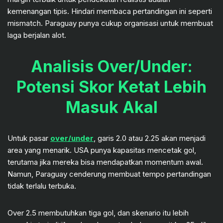
kemenangan tipis. Hindari membaca pertandingan ini seperti
mismatch. Paraguay punya cukup organisasi untuk membuat
laga berjalan alot.
Analisis Over/Under:
Potensi Skor Ketat Lebih
Masuk Akal
Untuk pasar
over/under
, garis 2.0 atau 2.25 akan menjadi
area yang menarik. USA punya kapasitas mencetak gol,
terutama jika mereka bisa mendapatkan momentum awal.
Namun, Paraguay cenderung membuat tempo pertandingan
tidak terlalu terbuka.
Over 2.5 membutuhkan tiga gol, dan skenario itu lebih