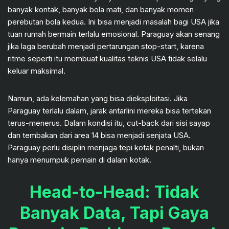
banyak kontak, banyak bola mati, dan banyak momen
perebutan bola kedua. Ini bisa menjadi masalah bagi USA jika
tuan rumah bermain terlalu emosional. Paraguay akan senang
jika laga berubah menjadi pertarungan stop-start, karena
ritme seperti itu membuat kualitas teknis USA tidak selalu
keluar maksimal.
Namun, ada kelemahan yang bisa dieksploitasi. Jika
Paraguay terlalu dalam, jarak antarlini mereka bisa tertekan
terus-menerus. Dalam kondisi itu, cut-back dari sisi sayap
dan tembakan dari area 14 bisa menjadi senjata USA.
Paraguay perlu disiplin menjaga tepi kotak penalti, bukan
hanya menumpuk pemain di dalam kotak.
Head-to-Head: Tidak
Banyak Data, Tapi Gaya