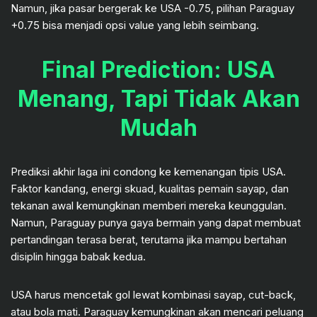
Namun, jika pasar bergerak ke USA -0.75, pilihan Paraguay
+0.75 bisa menjadi opsi value yang lebih seimbang.
Final Prediction: USA
Menang, Tapi Tidak Akan
Mudah
Prediksi akhir laga ini condong ke kemenangan tipis USA.
Faktor kandang, energi skuad, kualitas pemain sayap, dan
tekanan awal kemungkinan memberi mereka keunggulan.
Namun, Paraguay punya gaya bermain yang dapat membuat
pertandingan terasa berat, terutama jika mampu bertahan
disiplin hingga babak kedua.
USA harus mencetak gol lewat kombinasi sayap, cut-back,
atau bola mati. Paraguay kemungkinan akan mencari peluang