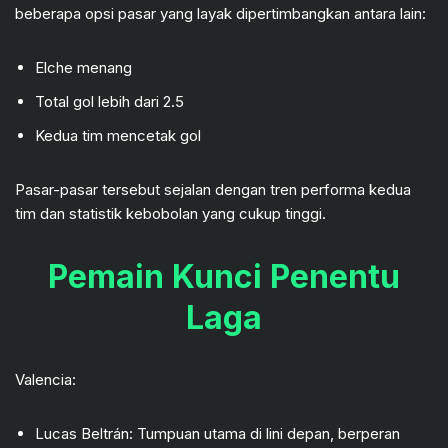
beberapa opsi pasar yang layak dipertimbangkan antara lain:
Elche menang
Total gol lebih dari 2.5
Kedua tim mencetak gol
Pasar-pasar tersebut sejalan dengan tren performa kedua
tim dan statistik kebobolan yang cukup tinggi.
Pemain Kunci Penentu
Laga
Valencia:
Lucas Beltrán: Tumpuan utama di lini depan, berperan