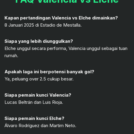
Kapan pertandingan Valencia vs Elche dimainkan?
8 Januari 2025 di Estadio de Mestalla.
Siapa yang lebih diunggulkan?
Elche unggul secara performa, Valencia unggul sebagai tuan
rumah.
Apakah laga ini berpotensi banyak gol?
Ya, peluang over 2.5 cukup besar.
Siapa pemain kunci Valencia?
Lucas Beltrán dan Luis Rioja.
Siapa pemain kunci Elche?
Álvaro Rodríguez dan Martim Neto.