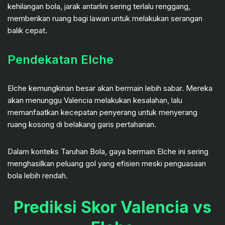
kehilangan bola, jarak antarlini sering terlalu renggang,
memberikan ruang bagi lawan untuk melakukan serangan
balik cepat.
Pendekatan Elche
Elche kemungkinan besar akan bermain lebih sabar. Mereka
akan menunggu Valencia melakukan kesalahan, lalu
memanfaatkan kecepatan penyerang untuk menyerang
ruang kosong di belakang garis pertahanan.
Dalam konteks Taruhan Bola, gaya bermain Elche ini sering
menghasilkan peluang gol yang efisien meski penguasaan
bola lebih rendah.
Prediksi Skor Valencia vs