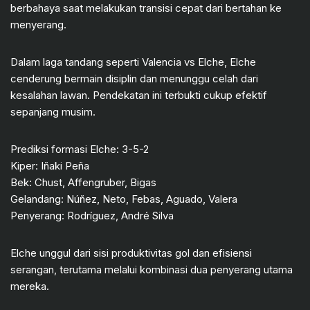
berbahaya saat melakukan transisi cepat dari bertahan ke
menyerang.
Dalam laga tandang seperti Valencia vs Elche, Elche
cenderung bermain disiplin dan menunggu celah dari
kesalahan lawan. Pendekatan ini terbukti cukup efektif
sepanjang musim.
Prediksi formasi Elche: 3-5-2
Kiper: Iñaki Peña
Bek: Chust, Affengruber, Bigas
Gelandang: Núñez, Neto, Febas, Aguado, Valera
Penyerang: Rodríguez, André Silva
Elche unggul dari sisi produktivitas gol dan efisiensi
serangan, terutama melalui kombinasi dua penyerang utama
mereka.