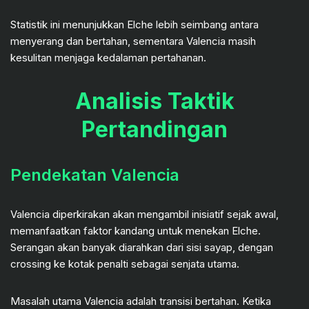
Statistik ini menunjukkan Elche lebih seimbang antara
menyerang dan bertahan, sementara Valencia masih
kesulitan menjaga kedalaman pertahanan.
Analisis Taktik
Pertandingan
Pendekatan Valencia
Valencia diperkirakan akan mengambil inisiatif sejak awal,
memanfaatkan faktor kandang untuk menekan Elche.
Serangan akan banyak diarahkan dari sisi sayap, dengan
crossing ke kotak penalti sebagai senjata utama.
Masalah utama Valencia adalah transisi bertahan. Ketika