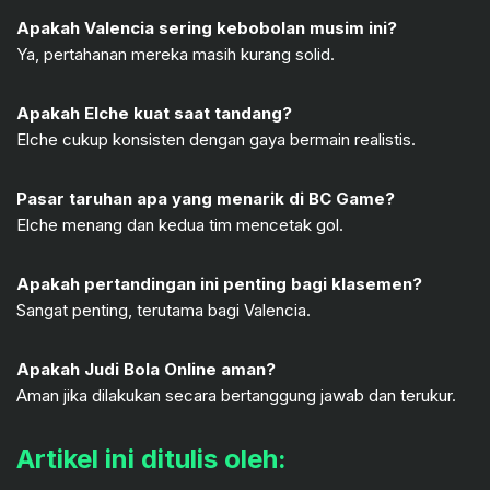
Apakah Valencia sering kebobolan musim ini?
Ya, pertahanan mereka masih kurang solid.
Apakah Elche kuat saat tandang?
Elche cukup konsisten dengan gaya bermain realistis.
Pasar taruhan apa yang menarik di BC Game?
Elche menang dan kedua tim mencetak gol.
Apakah pertandingan ini penting bagi klasemen?
Sangat penting, terutama bagi Valencia.
Apakah Judi Bola Online aman?
Aman jika dilakukan secara bertanggung jawab dan terukur.
Artikel ini ditulis oleh: