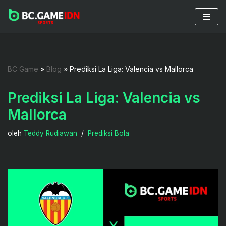
Lompat
ke
konten
BC Game
»
Blog
»
Prediksi La Liga: Valencia vs Mallorca
Prediksi La Liga: Valencia vs
Mallorca
oleh
Teddy Rudiawan
Prediksi Bola