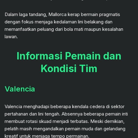
Dalam laga tandang, Mallorca kerap bermain pragmatis
dengan fokus menjaga kedalaman lini belakang dan
memanfaatkan peluang dari bola mati maupun kesalahan
lawan.
Informasi Pemain dan
Kondisi Tim
Valencia
Valencia menghadapi beberapa kendala cedera di sektor
pertahanan dan lini tengah. Absennya beberapa pemain inti
membuat rotasi skuad menjadi terbatas. Meski demikian,
pelatih masih mengandalkan pemain muda dan gelandang
kreatif untuk menjaga tempo permainan.