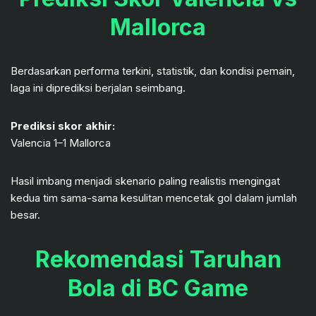
Mallorca
Berdasarkan performa terkini, statistik, dan kondisi pemain,
laga ini diprediksi berjalan seimbang.
Prediksi skor akhir:
Valencia 1–1 Mallorca
Hasil imbang menjadi skenario paling realistis mengingat
kedua tim sama-sama kesulitan mencetak gol dalam jumlah
besar.
Rekomendasi Taruhan
Bola di BC Game