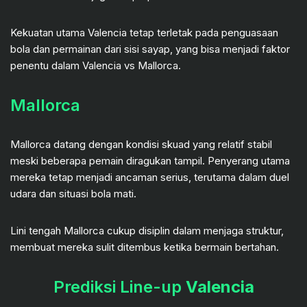
Kekuatan utama Valencia tetap terletak pada penguasaan
bola dan permainan dari sisi sayap, yang bisa menjadi faktor
penentu dalam Valencia vs Mallorca.
Mallorca
Mallorca datang dengan kondisi skuad yang relatif stabil
meski beberapa pemain diragukan tampil. Penyerang utama
mereka tetap menjadi ancaman serius, terutama dalam duel
udara dan situasi bola mati.
Lini tengah Mallorca cukup disiplin dalam menjaga struktur,
membuat mereka sulit ditembus ketika bermain bertahan.
Prediksi Line-up
Valencia