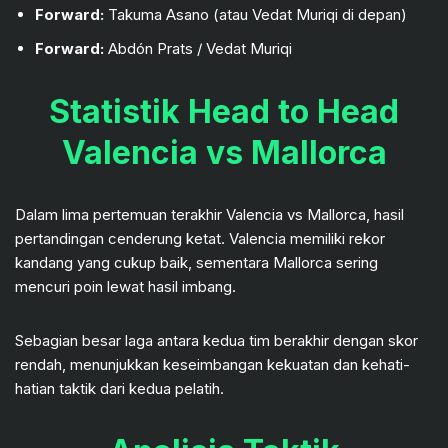
Forward:
Takuma Asano (atau Vedat Muriqi di depan)
Forward:
Abdón Prats / Vedat Muriqi
Statistik Head to Head
Valencia vs Mallorca
Dalam lima pertemuan terakhir Valencia vs Mallorca, hasil
pertandingan cenderung ketat. Valencia memiliki rekor
kandang yang cukup baik, sementara Mallorca sering
mencuri poin lewat hasil imbang.
Sebagian besar laga antara kedua tim berakhir dengan skor
rendah, menunjukkan keseimbangan kekuatan dan kehati-
hatian taktik dari kedua pelatih.