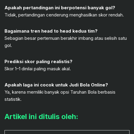
Apakah pertandingan ini berpotensi banyak gol?
Tidak, pertandingan cenderung menghasilkan skor rendah.
Bagaimana tren head to head kedua tim?
Sebagian besar pertemuan berakhir imbang atau selisih satu
gol.
Prediksi skor paling realistis?
Skor 1–1 dinilai paling masuk akal.
Apakah laga ini cocok untuk Judi Bola Online?
Ya, karena memiliki banyak opsi Taruhan Bola berbasis
statistik.
Artikel ini ditulis oleh: